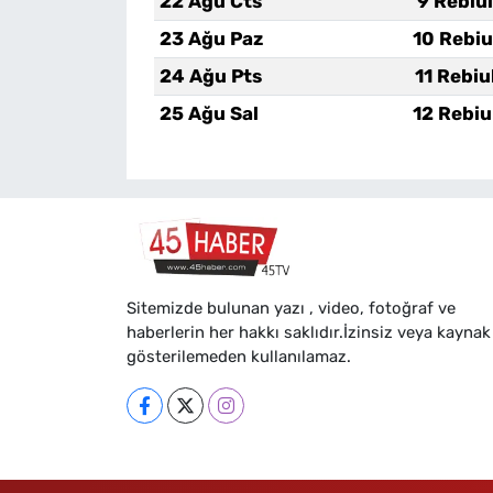
22 Ağu Cts
9 Rebiu
23 Ağu Paz
10 Rebiu
24 Ağu Pts
11 Rebiu
25 Ağu Sal
12 Rebiu
Sitemizde bulunan yazı , video, fotoğraf ve
haberlerin her hakkı saklıdır.İzinsiz veya kaynak
gösterilemeden kullanılamaz.