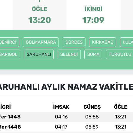
ÖĞLE
İKINDI
13:20
17:09
DEMİRCİ
GÖLMARMARA
GÖRDES
KIRKAĞAÇ
KUL
SARIGÖL
SARUHANLI
SELENDİ
SOMA
TURGUTLU
ARUHANLI AYLIK NAMAZ VAKITLE
İCRİ
İMSAK
GÜNEŞ
ÖĞLE
fer 1448
04:16
05:58
13:21
fer 1448
04:17
05:59
13:21