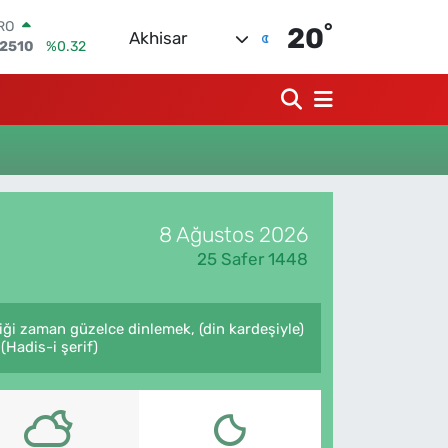
RO
,2510
%0.32
°
20
Akhisar
ERLİN
,4811
%0.38
AM ALTIN
60.55
%0.03
ST100
779
%-14
TCOIN
.960,21
%0.87
LAR
,7436
%0.18
8 Ağustos 2026
25 Safer 1448
ği zaman güzelce dinlemek, (din kardeşiyle)
Hadis-i şerif)