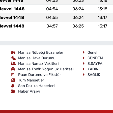
levvel 1448
04:53
06:23
13:18
levvel 1448
04:54
06:24
13:18
levvel 1448
04:55
06:24
13:17
levvel 1448
04:57
06:25
13:17
Manisa Nöbetçi Eczaneler
Genel
Manisa Hava Durumu
GÜNDEM
Manisa Namaz Vakitleri
3.SAYFA
Manisa Trafik Yoğunluk Haritası
KADIN
Puan Durumu ve Fikstür
SAĞLIK
Tüm Manşetler
Son Dakika Haberleri
Haber Arşivi