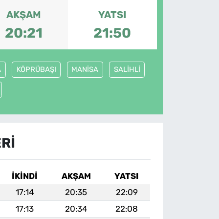
AKŞAM
YATSI
20:21
21:50
A
KÖPRÜBAŞI
MANİSA
SALİHLİ
RI
İKINDI
AKŞAM
YATSI
17:14
20:35
22:09
17:13
20:34
22:08