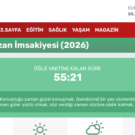
EU
55
ST
64
GR
3.SAYFA
EĞİTİM
SAĞLIK
YAŞAM
MAGAZİN
66
Bİ
13.
an İmsakiyesi (2026)
BI
64
DO
47
ÖĞLE VAKTINE KALAN SÜRE
55:20
 Konuştuğu zaman güzel konuşmak, (kendisine) bir şey söylenildi
aman güler yüzlü olmak, söz verdiği zaman sözüne sâdık kalmak. (