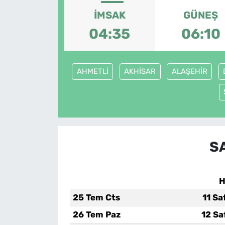
İMSAK
GÜNEŞ
MAGAZİN
04:35
06:10
AHMETLİ
AKHİSAR
ALAŞEHİR
S
H
25 Tem Cts
11 Sa
26 Tem Paz
12 Sa