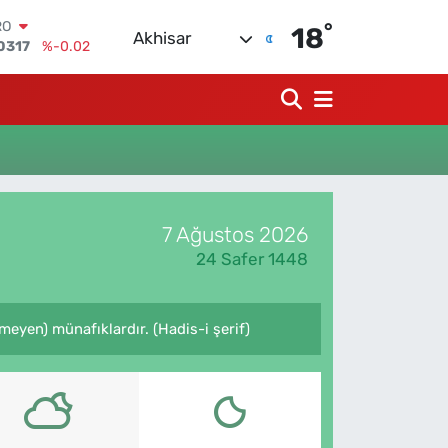
RO
°
18
Akhisar
0317
%-0.02
RLİN
2463
%0.07
M ALTIN
0.40
%0.45
T100
799
%70
COIN
225,61
%-0.63
LAR
7 Ağustos 2026
7143
%0.16
24 Safer 1448
eyen) münafıklardır. (Hadis-i şerif)