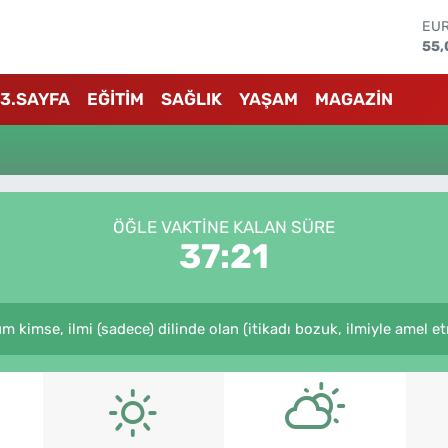
EU
55,
STE
64,
3.SAYFA
EĞİTİM
SAĞLIK
YAŞAM
MAGAZİN
GRA
651
BİS
13.
BIT
64.
DO
ÖĞLE VAKTINE KALAN SÜRE
47,
37:20
imse, ilmi (sadece) dilinde olan (itikadı bozuk, ilmiyle amel etm