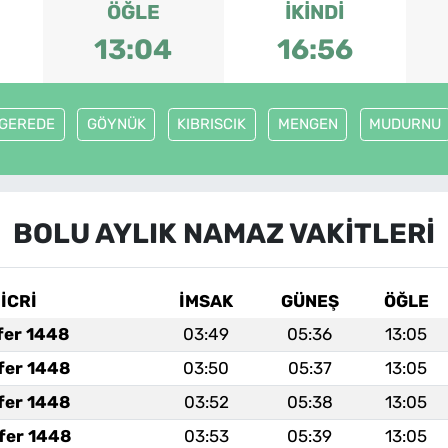
ÖĞLE
İKINDI
13:04
16:56
GEREDE
GÖYNÜK
KIBRISCIK
MENGEN
MUDURNU
BOLU AYLIK NAMAZ VAKITLERI
İCRİ
İMSAK
GÜNEŞ
ÖĞLE
fer 1448
03:49
05:36
13:05
fer 1448
03:50
05:37
13:05
fer 1448
03:52
05:38
13:05
fer 1448
03:53
05:39
13:05