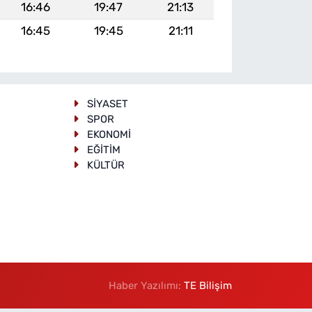
16:46
19:47
21:13
16:45
19:45
21:11
SİYASET
SPOR
EKONOMİ
EĞİTİM
KÜLTÜR
Haber Yazılımı:
TE Bilişim