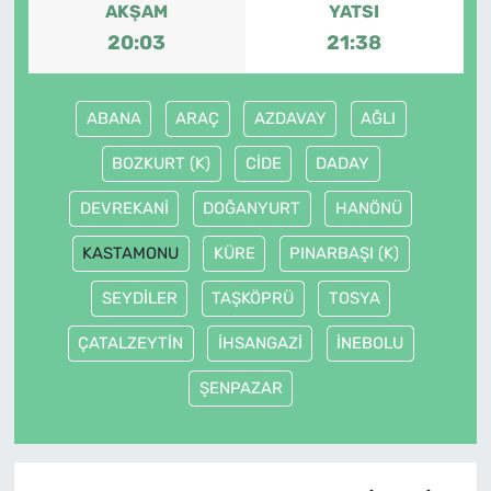
AKŞAM
YATSI
20:03
21:38
ABANA
ARAÇ
AZDAVAY
AĞLI
BOZKURT (K)
CİDE
DADAY
DEVREKANİ
DOĞANYURT
HANÖNÜ
KASTAMONU
KÜRE
PINARBAŞI (K)
SEYDİLER
TAŞKÖPRÜ
TOSYA
ÇATALZEYTİN
İHSANGAZİ
İNEBOLU
ŞENPAZAR