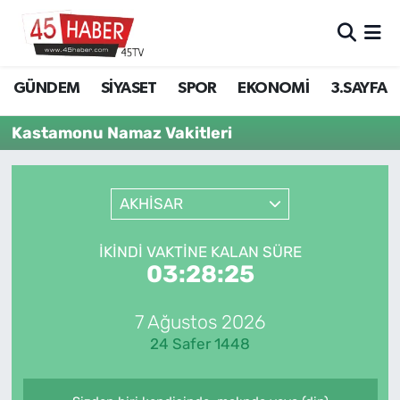
GÜNDEM
Manisa Nöbetçi Eczaneler
GÜNDEM
SİYASET
SPOR
EKONOMİ
3.SAYFA
SİYASET
Manisa Hava Durumu
Kastamonu Namaz Vakitleri
SPOR
Manisa Namaz Vakitleri
AKHİSAR
EKONOMİ
Manisa Trafik Yoğunluk Haritası
3.SAYFA
Süper Lig Puan Durumu ve Fikstür
İKINDI VAKTINE KALAN SÜRE
03:28:24
EĞİTİM
Tüm Manşetler
7 Ağustos 2026
SAĞLIK
Son Dakika Haberleri
24 Safer 1448
YAŞAM
Haber Arşivi