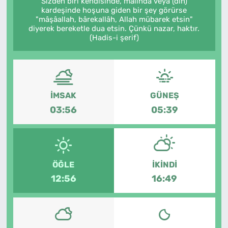
Sizden biri kendisinde, malında veya (din)
kardeşinde hoşuna giden bir şey görürse
MAGAZİN
"mâşâallah, bârekallâh, Allah mübarek etsin"
diyerek bereketle dua etsin. Çünkü nazar, haktır.
(Hadis-i şerif)
İMSAK
GÜNEŞ
03:56
05:39
ÖĞLE
İKINDI
12:56
16:49