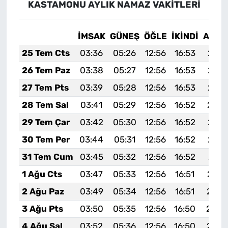
KASTAMONU AYLIK NAMAZ VAKITLERI
İMSAK
GÜNEŞ
ÖĞLE
İKINDI
AKŞA
25 Tem Cts
03:36
05:26
12:56
16:53
20:1
26 Tem Paz
03:38
05:27
12:56
16:53
20:1
27 Tem Pts
03:39
05:28
12:56
16:53
20:1
28 Tem Sal
03:41
05:29
12:56
16:52
20:1
29 Tem Çar
03:42
05:30
12:56
16:52
20:1
30 Tem Per
03:44
05:31
12:56
16:52
20:1
31 Tem Cum
03:45
05:32
12:56
16:52
20:1
1 Ağu Cts
03:47
05:33
12:56
16:51
20:1
2 Ağu Paz
03:49
05:34
12:56
16:51
20:0
3 Ağu Pts
03:50
05:35
12:56
16:50
20:0
4 Ağu Sal
03:52
05:36
12:56
16:50
20:0