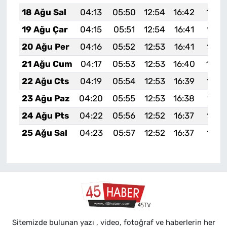
18 Ağu Sal
04:13
05:50
12:54
16:42
19:4
19 Ağu Çar
04:15
05:51
12:54
16:41
19:4
20 Ağu Per
04:16
05:52
12:53
16:41
19:4
21 Ağu Cum
04:17
05:53
12:53
16:40
19:4
22 Ağu Cts
04:19
05:54
12:53
16:39
19:4
23 Ağu Paz
04:20
05:55
12:53
16:38
19:4
24 Ağu Pts
04:22
05:56
12:52
16:37
19:3
25 Ağu Sal
04:23
05:57
12:52
16:37
19:3
Sitemizde bulunan yazı , video, fotoğraf ve haberlerin her