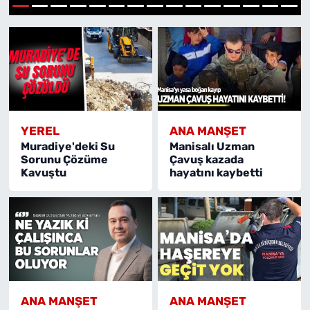
1
2
3
4
5
6
7
8
9
10
11
12
13
14
15
MAGAZİN
YEREL
ANA MANŞET
Muradiye'deki Su
Manisalı Uzman
Sorunu Çözüme
Çavuş kazada
Kavuştu
hayatını kaybetti
ANA MANŞET
ANA MANŞET