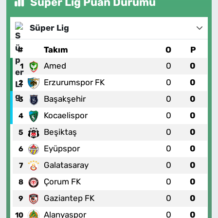
Süper Lig Puan Durumu
Süper Lig
#
Takım
O
P
Amed
0
0
1
Erzurumspor FK
0
0
2
Başakşehir
0
0
3
Kocaelispor
0
0
4
Beşiktaş
0
0
5
Eyüpspor
0
0
6
Galatasaray
0
0
7
Çorum FK
0
0
8
Gaziantep FK
0
0
9
Alanyaspor
0
0
10