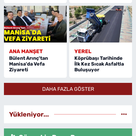
ANA MANŞET
YEREL
Bülent Arınç'tan
Köprübaşı Tarihinde
Manisa'da Vefa
İlk Kez Sıcak Asfaltla
Ziyareti
Buluşuyor
DAHA FAZLA GÖSTER
Yükleniyor...