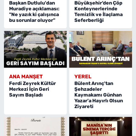
Başkan Dutlulu'dan
Büyükşehir’den Çöp
Muradiye açıklaması:
Konteynerlerinde
"Ne yazık ki çalışınca
Temizlik ve İlaçlama
bu sorunlar oluyor"
Seferberliği
ANA MANŞET
YEREL
Ferdi Zeyrek Kültür
Bülent Arınç'tan
Merkezi İçin Geri
Şehzadeler
Sayım Başladı
Kaymakamı Günhan
Yazar'a Hayırlı Olsun
Ziyareti