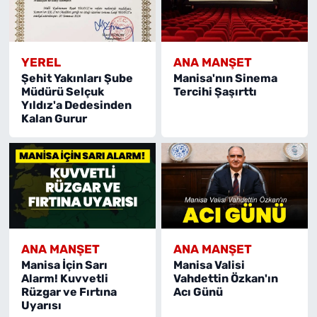
YEREL
ANA MANŞET
Şehit Yakınları Şube
Manisa'nın Sinema
Müdürü Selçuk
Tercihi Şaşırttı
Yıldız'a Dedesinden
Kalan Gurur
ANA MANŞET
ANA MANŞET
Manisa İçin Sarı
Manisa Valisi
Alarm! Kuvvetli
Vahdettin Özkan'ın
Rüzgar ve Fırtına
Acı Günü
Uyarısı