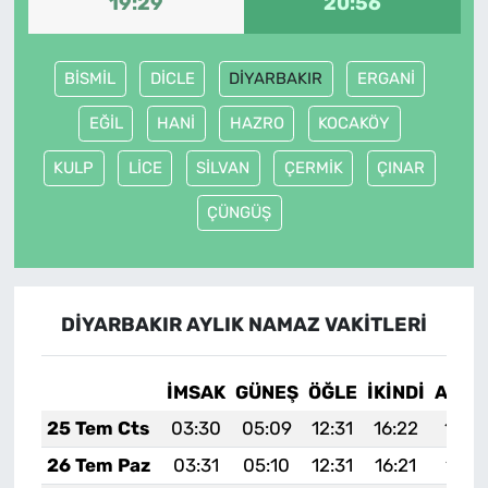
19:29
20:56
BİSMİL
DİCLE
DİYARBAKIR
ERGANİ
EĞİL
HANİ
HAZRO
KOCAKÖY
KULP
LİCE
SİLVAN
ÇERMİK
ÇINAR
ÇÜNGÜŞ
DİYARBAKIR AYLIK NAMAZ VAKITLERI
İMSAK
GÜNEŞ
ÖĞLE
İKINDI
AKŞA
25 Tem Cts
03:30
05:09
12:31
16:22
19:4
26 Tem Paz
03:31
05:10
12:31
16:21
19:4