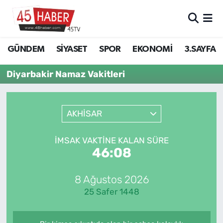
GÜNDEM
Manisa Nöbetçi Eczaneler
GÜNDEM
SİYASET
SPOR
EKONOMİ
3.SAYFA
SİYASET
Manisa Hava Durumu
Diyarbakir Namaz Vakitleri
SPOR
Manisa Namaz Vakitleri
AKHİSAR
EKONOMİ
Manisa Trafik Yoğunluk Haritası
3.SAYFA
Süper Lig Puan Durumu ve Fikstür
İMSAK VAKTINE KALAN SÜRE
46:08
EĞİTİM
Tüm Manşetler
8 Ağustos 2026
SAĞLIK
Son Dakika Haberleri
25 Safer 1448
YAŞAM
Haber Arşivi