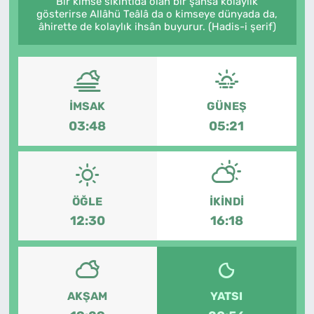
Bir kimse sıkıntıda olan bir şahsa kolaylık
gösterirse Allâhü Teâlâ da o kimseye dünyada da,
MAGAZİN
âhirette de kolaylık ihsân buyurur. (Hadis-i şerif)
İMSAK
GÜNEŞ
03:48
05:21
ÖĞLE
İKINDI
12:30
16:18
AKŞAM
YATSI