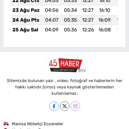
22 Ağu Cts
04:05
05:33
12:27
16:10
19:11
23 Ağu Paz
04:06
05:34
12:27
16:10
19:1
24 Ağu Pts
04:07
05:35
12:27
16:09
19:0
25 Ağu Sal
04:09
05:36
12:26
16:08
19:0
Sitemizde bulunan yazı , video, fotoğraf ve haberlerin her
hakkı saklıdır.İzinsiz veya kaynak gösterilemeden
kullanılamaz.
Manisa Nöbetçi Eczaneler