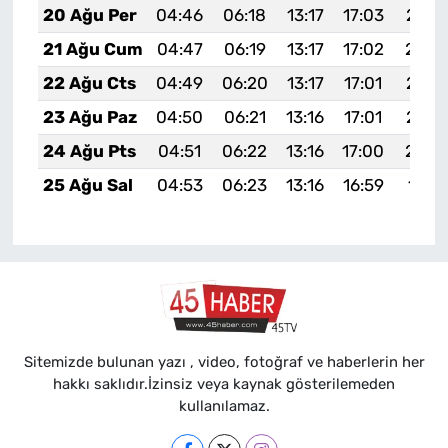
20 Ağu Per
04:46
06:18
13:17
17:03
20:0
21 Ağu Cum
04:47
06:19
13:17
17:02
20:0
22 Ağu Cts
04:49
06:20
13:17
17:01
20:0
23 Ağu Paz
04:50
06:21
13:16
17:01
20:0
24 Ağu Pts
04:51
06:22
13:16
17:00
20:0
25 Ağu Sal
04:53
06:23
13:16
16:59
19:5
Sitemizde bulunan yazı , video, fotoğraf ve haberlerin her
hakkı saklıdır.İzinsiz veya kaynak gösterilemeden
kullanılamaz.