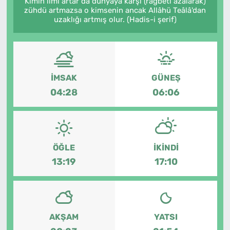
Kimin ilmi artar da dünyaya karşı (rağbeti azalarak)
zühdü artmazsa o kimsenin ancak Allâhü Teâlâ'dan
MAGAZİN
uzaklığı artmış olur. (Hadis-i şerif)
İMSAK
GÜNEŞ
04:28
06:06
ÖĞLE
İKINDI
13:19
17:10
AKŞAM
YATSI