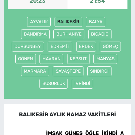
20:23
21:54
AYVALIK
BALIKESİR
BALYA
BANDIRMA
BURHANİYE
BİGADİÇ
DURSUNBEY
EDREMİT
ERDEK
GÖMEÇ
GÖNEN
HAVRAN
KEPSUT
MANYAS
MARMARA
SAVAŞTEPE
SINDIRGI
SUSURLUK
İVRİNDİ
BALIKESİR AYLIK NAMAZ VAKITLERI
İMSAK
GÜNEŞ
ÖĞLE
İKINDI
AKŞA