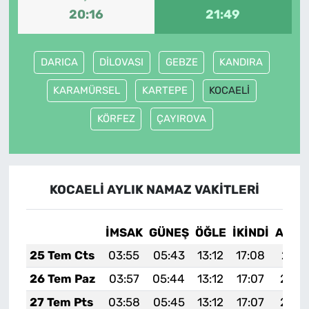
20:16
21:49
DARICA
DİLOVASI
GEBZE
KANDIRA
KARAMÜRSEL
KARTEPE
KOCAELİ
KÖRFEZ
ÇAYIROVA
KOCAELİ AYLIK NAMAZ VAKITLERI
İMSAK
GÜNEŞ
ÖĞLE
İKINDI
AKŞA
25 Tem Cts
03:55
05:43
13:12
17:08
20:3
26 Tem Paz
03:57
05:44
13:12
17:07
20:3
27 Tem Pts
03:58
05:45
13:12
17:07
20:2