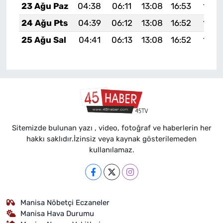
23 Ağu Paz
04:38
06:11
13:08
16:53
19:5
24 Ağu Pts
04:39
06:12
13:08
16:52
19:5
25 Ağu Sal
04:41
06:13
13:08
16:52
19:5
Sitemizde bulunan yazı , video, fotoğraf ve haberlerin her
hakkı saklıdır.İzinsiz veya kaynak gösterilemeden
kullanılamaz.
Manisa Nöbetçi Eczaneler
Manisa Hava Durumu