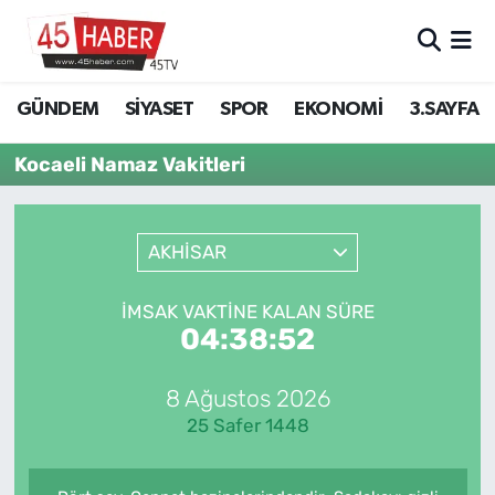
GÜNDEM
Manisa Nöbetçi Eczaneler
GÜNDEM
SİYASET
SPOR
EKONOMİ
3.SAYFA
SİYASET
Manisa Hava Durumu
Kocaeli Namaz Vakitleri
SPOR
Manisa Namaz Vakitleri
AKHİSAR
EKONOMİ
Manisa Trafik Yoğunluk Haritası
3.SAYFA
Süper Lig Puan Durumu ve Fikstür
İMSAK VAKTINE KALAN SÜRE
04:38:51
EĞİTİM
Tüm Manşetler
8 Ağustos 2026
SAĞLIK
Son Dakika Haberleri
25 Safer 1448
YAŞAM
Haber Arşivi