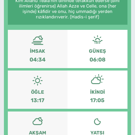
Kim Allâhü Teâlâ'nın dininde tefakkuh ederse (dînî
ilimleri öğrenirse) Allah Azze ve Celle, ona (her
MAGAZİN
işinde) kâfidir ve onu, hiç ummadığı yerden
rızıklandırıverir. (Hadis-i şerif)
İMSAK
GÜNEŞ
04:34
06:08
ÖĞLE
İKINDI
13:17
17:05
AKŞAM
YATSI