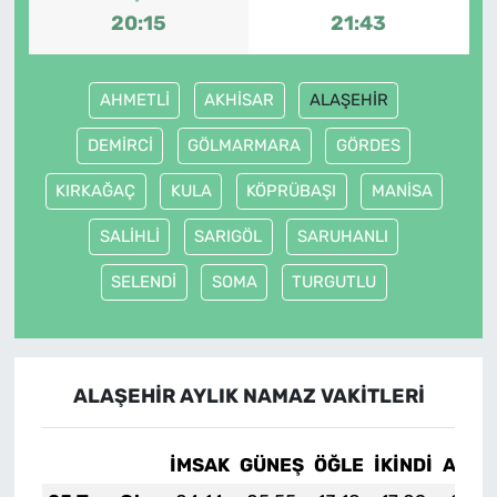
20:15
21:43
AHMETLİ
AKHİSAR
ALAŞEHİR
DEMİRCİ
GÖLMARMARA
GÖRDES
KIRKAĞAÇ
KULA
KÖPRÜBAŞI
MANİSA
SALİHLİ
SARIGÖL
SARUHANLI
SELENDİ
SOMA
TURGUTLU
ALAŞEHİR AYLIK NAMAZ VAKITLERI
İMSAK
GÜNEŞ
ÖĞLE
İKINDI
AKŞA