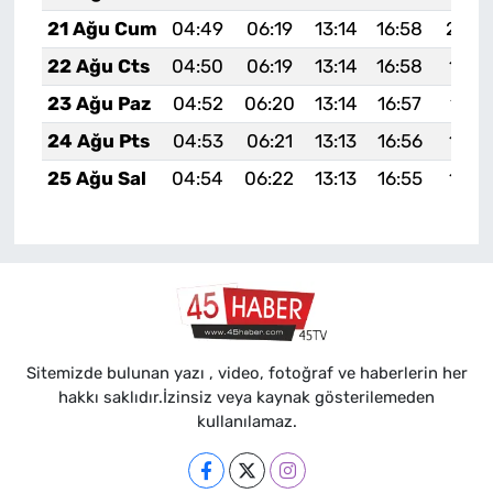
21 Ağu Cum
04:49
06:19
13:14
16:58
20:0
22 Ağu Cts
04:50
06:19
13:14
16:58
19:5
23 Ağu Paz
04:52
06:20
13:14
16:57
19:5
24 Ağu Pts
04:53
06:21
13:13
16:56
19:5
25 Ağu Sal
04:54
06:22
13:13
16:55
19:5
Sitemizde bulunan yazı , video, fotoğraf ve haberlerin her
hakkı saklıdır.İzinsiz veya kaynak gösterilemeden
kullanılamaz.