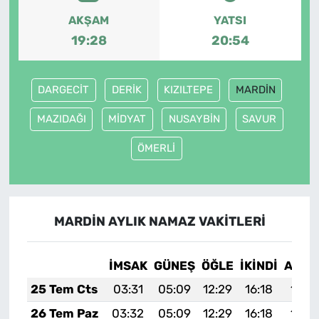
AKŞAM
YATSI
19:28
20:54
DARGECİT
DERİK
KIZILTEPE
MARDİN
MAZIDAĞI
MİDYAT
NUSAYBİN
SAVUR
ÖMERLİ
MARDİN AYLIK NAMAZ VAKITLERI
İMSAK
GÜNEŞ
ÖĞLE
İKINDI
AKŞA
25 Tem Cts
03:31
05:09
12:29
16:18
19:3
26 Tem Paz
03:32
05:09
12:29
16:18
19:3