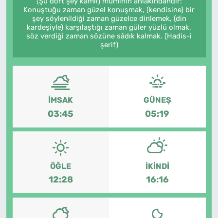
(Şu dört şey kâmil) müminin ahlâkındandır:
Konuştuğu zaman güzel konuşmak, (kendisine) bir
MAGAZİN
şey söylenildiği zaman güzelce dinlemek, (din
kardeşiyle) karşılaştığı zaman güler yüzlü olmak,
söz verdiği zaman sözüne sâdık kalmak. (Hadis-i
şerif)
İMSAK
GÜNEŞ
03:45
05:19
ÖĞLE
İKINDI
12:28
16:16