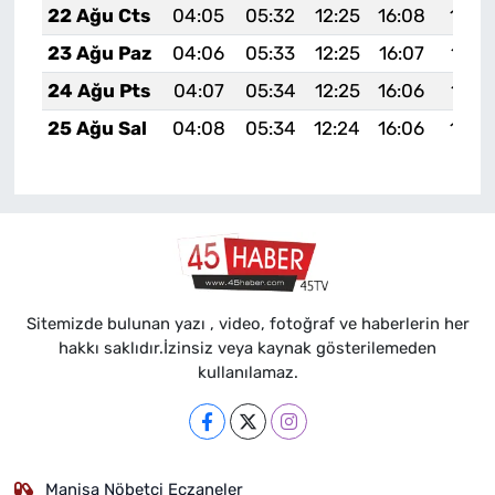
22 Ağu Cts
04:05
05:32
12:25
16:08
19:0
23 Ağu Paz
04:06
05:33
12:25
16:07
19:0
24 Ağu Pts
04:07
05:34
12:25
16:06
19:0
25 Ağu Sal
04:08
05:34
12:24
16:06
19:0
Sitemizde bulunan yazı , video, fotoğraf ve haberlerin her
hakkı saklıdır.İzinsiz veya kaynak gösterilemeden
kullanılamaz.
Manisa Nöbetçi Eczaneler