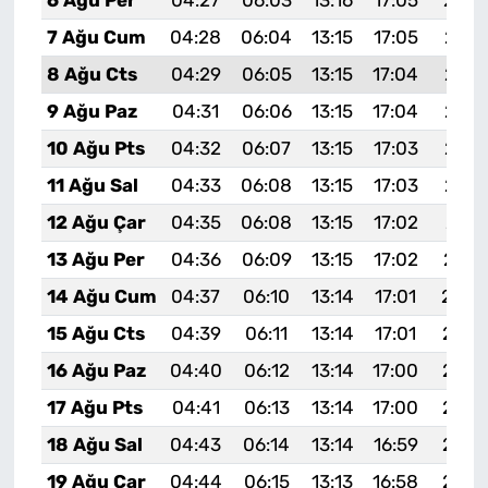
6 Ağu Per
04:27
06:03
13:16
17:05
20:1
7 Ağu Cum
04:28
06:04
13:15
17:05
20:1
8 Ağu Cts
04:29
06:05
13:15
17:04
20:1
9 Ağu Paz
04:31
06:06
13:15
17:04
20:1
10 Ağu Pts
04:32
06:07
13:15
17:03
20:1
11 Ağu Sal
04:33
06:08
13:15
17:03
20:1
12 Ağu Çar
04:35
06:08
13:15
17:02
20:1
13 Ağu Per
04:36
06:09
13:15
17:02
20:1
14 Ağu Cum
04:37
06:10
13:14
17:01
20:0
15 Ağu Cts
04:39
06:11
13:14
17:01
20:0
16 Ağu Paz
04:40
06:12
13:14
17:00
20:0
17 Ağu Pts
04:41
06:13
13:14
17:00
20:0
18 Ağu Sal
04:43
06:14
13:14
16:59
20:0
19 Ağu Çar
04:44
06:15
13:13
16:58
20:0