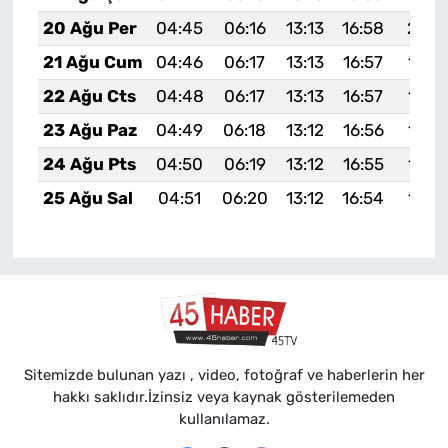
20 Ağu Per
04:45
06:16
13:13
16:58
20:0
21 Ağu Cum
04:46
06:17
13:13
16:57
19:5
22 Ağu Cts
04:48
06:17
13:13
16:57
19:5
23 Ağu Paz
04:49
06:18
13:12
16:56
19:5
24 Ağu Pts
04:50
06:19
13:12
16:55
19:5
25 Ağu Sal
04:51
06:20
13:12
16:54
19:5
Sitemizde bulunan yazı , video, fotoğraf ve haberlerin her
hakkı saklıdır.İzinsiz veya kaynak gösterilemeden
kullanılamaz.