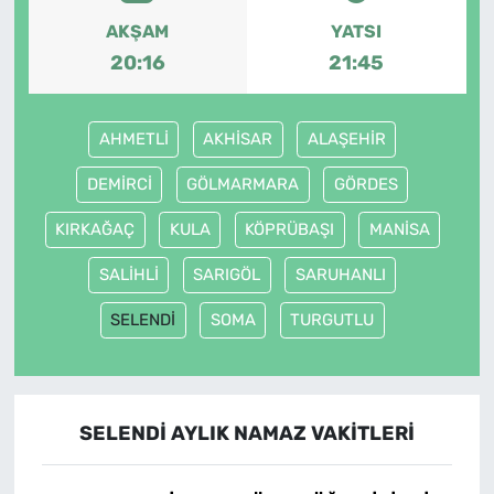
AKŞAM
YATSI
20:16
21:45
AHMETLİ
AKHİSAR
ALAŞEHİR
DEMİRCİ
GÖLMARMARA
GÖRDES
KIRKAĞAÇ
KULA
KÖPRÜBAŞI
MANİSA
SALİHLİ
SARIGÖL
SARUHANLI
SELENDİ
SOMA
TURGUTLU
SELENDİ AYLIK NAMAZ VAKITLERI