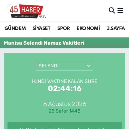
GÜNDEM
Manisa Nöbetçi Eczaneler
GÜNDEM
SİYASET
SPOR
EKONOMİ
3.SAYFA
SİYASET
Manisa Hava Durumu
Manisa Selendi Namaz Vakitleri
SPOR
Manisa Namaz Vakitleri
SELENDİ
EKONOMİ
Manisa Trafik Yoğunluk Haritası
3.SAYFA
Süper Lig Puan Durumu ve Fikstür
İKINDI VAKTINE KALAN SÜRE
02:44:15
EĞİTİM
Tüm Manşetler
8 Ağustos 2026
SAĞLIK
Son Dakika Haberleri
25 Safer 1448
YAŞAM
Haber Arşivi