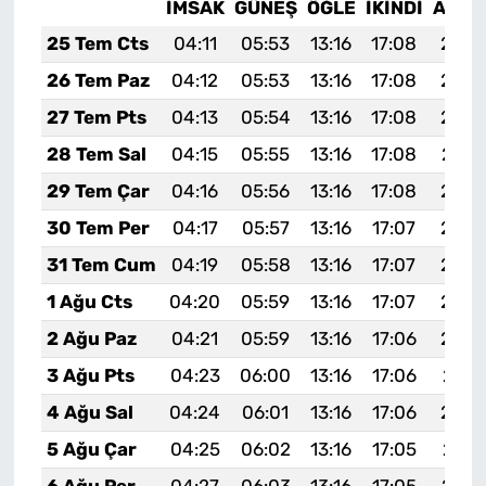
İMSAK
GÜNEŞ
ÖĞLE
İKINDI
AKŞA
25 Tem Cts
04:11
05:53
13:16
17:08
20:3
26 Tem Paz
04:12
05:53
13:16
17:08
20:2
27 Tem Pts
04:13
05:54
13:16
17:08
20:2
28 Tem Sal
04:15
05:55
13:16
17:08
20:2
29 Tem Çar
04:16
05:56
13:16
17:08
20:2
30 Tem Per
04:17
05:57
13:16
17:07
20:2
31 Tem Cum
04:19
05:58
13:16
17:07
20:2
1 Ağu Cts
04:20
05:59
13:16
17:07
20:2
2 Ağu Paz
04:21
05:59
13:16
17:06
20:2
3 Ağu Pts
04:23
06:00
13:16
17:06
20:2
4 Ağu Sal
04:24
06:01
13:16
17:06
20:2
5 Ağu Çar
04:25
06:02
13:16
17:05
20:1