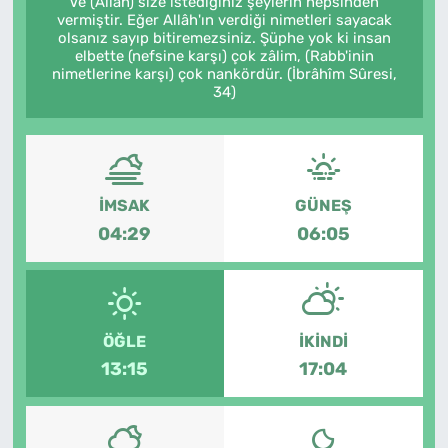
Ve (Allah) size istediğiniz şeylerin hepsinden
vermiştir. Eğer Allâh'ın verdiği nimetleri sayacak
MAGAZİN
olsanız sayıp bitiremezsiniz. Şüphe yok ki insan
elbette (nefsine karşı) çok zâlim, (Rabb'inin
nimetlerine karşı) çok nankördür. (İbrâhîm Sûresi,
34)
İMSAK
GÜNEŞ
04:29
06:05
ÖĞLE
İKINDI
13:15
17:04