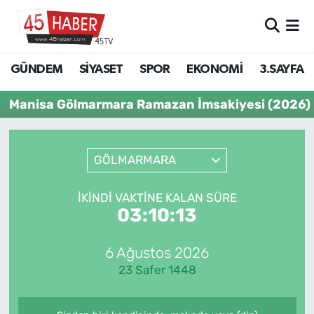
GÜNDEM
Manisa Nöbetçi Eczaneler
GÜNDEM
SİYASET
SPOR
EKONOMİ
3.SAYFA
SİYASET
Manisa Hava Durumu
Manisa Gölmarmara Ramazan İmsakiyesi (2026)
SPOR
Manisa Namaz Vakitleri
GÖLMARMARA
EKONOMİ
Manisa Trafik Yoğunluk Haritası
3.SAYFA
Süper Lig Puan Durumu ve Fikstür
İKINDI VAKTINE KALAN SÜRE
03:10:13
EĞİTİM
Tüm Manşetler
6 Ağustos 2026
SAĞLIK
Son Dakika Haberleri
23 Safer 1448
YAŞAM
Haber Arşivi