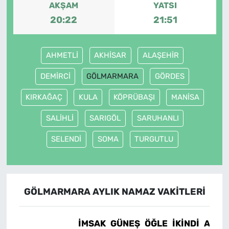
AKŞAM
YATSI
20:22
21:51
AHMETLİ
AKHİSAR
ALAŞEHİR
DEMİRCİ
GÖLMARMARA
GÖRDES
KIRKAĞAÇ
KULA
KÖPRÜBAŞI
MANİSA
SALİHLİ
SARIGÖL
SARUHANLI
SELENDİ
SOMA
TURGUTLU
GÖLMARMARA AYLIK NAMAZ VAKITLERI
İMSAK
GÜNEŞ
ÖĞLE
İKINDI
AKŞA