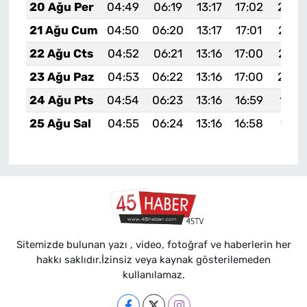
20 Ağu Per
04:49
06:19
13:17
17:02
20:0
21 Ağu Cum
04:50
06:20
13:17
17:01
20:0
22 Ağu Cts
04:52
06:21
13:16
17:00
20:0
23 Ağu Paz
04:53
06:22
13:16
17:00
20:0
24 Ağu Pts
04:54
06:23
13:16
16:59
19:5
25 Ağu Sal
04:55
06:24
13:16
16:58
19:5
Sitemizde bulunan yazı , video, fotoğraf ve haberlerin her
hakkı saklıdır.İzinsiz veya kaynak gösterilemeden
kullanılamaz.