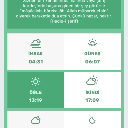
Sizden biri kendisinde, malında veya (din)
kardeşinde hoşuna giden bir şey görürse
MAGAZİN
"mâşâallah, bârekallâh, Allah mübarek etsin"
diyerek bereketle dua etsin. Çünkü nazar, haktır.
(Hadis-i şerif)
İMSAK
GÜNEŞ
04:31
06:07
ÖĞLE
İKINDI
13:19
17:09