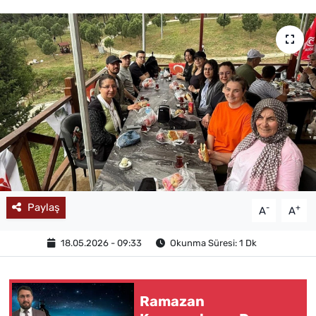
MAGAZİN
Paylaş
-
+
A
A
18.05.2026 - 09:33
Okunma Süresi: 1 Dk
Ramazan