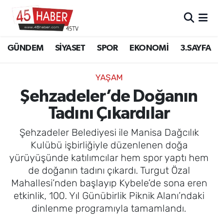
GÜNDEM
Manisa Nöbetçi Eczaneler
GÜNDEM
SİYASET
SPOR
EKONOMİ
3.SAYFA
SİYASET
Manisa Hava Durumu
YAŞAM
SPOR
Manisa Namaz Vakitleri
Şehzadeler’de Doğanın
Tadını Çıkardılar
EKONOMİ
Manisa Trafik Yoğunluk Haritası
Şehzadeler Belediyesi ile Manisa Dağcılık
3.SAYFA
Süper Lig Puan Durumu ve Fikstür
Kulübü işbirliğiyle düzenlenen doğa
yürüyüşünde katılımcılar hem spor yaptı hem
EĞİTİM
Tüm Manşetler
de doğanın tadını çıkardı. Turgut Özal
Mahallesi’nden başlayıp Kybele’de sona eren
SAĞLIK
Son Dakika Haberleri
etkinlik, 100. Yıl Günübirlik Piknik Alanı’ndaki
dinlenme programıyla tamamlandı.
YAŞAM
Haber Arşivi