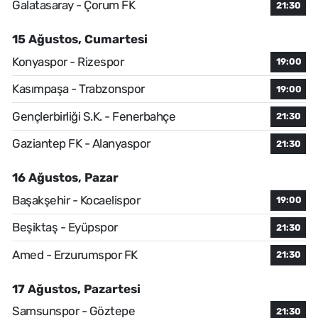
Galatasaray - Çorum FK
21:30
15 Ağustos, Cumartesi
Konyaspor - Rizespor
19:00
Kasımpaşa - Trabzonspor
19:00
Gençlerbirliği S.K. - Fenerbahçe
21:30
Gaziantep FK - Alanyaspor
21:30
16 Ağustos, Pazar
Başakşehir - Kocaelispor
19:00
Beşiktaş - Eyüpspor
21:30
Amed - Erzurumspor FK
21:30
17 Ağustos, Pazartesi
Samsunspor - Göztepe
21:30