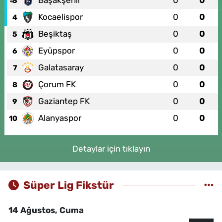
3
Kocaelispor
0
0
4
Beşiktaş
0
0
5
Eyüpspor
0
0
6
Galatasaray
0
0
7
Çorum FK
0
0
8
Gaziantep FK
0
0
9
Alanyaspor
0
0
10
Detaylar için tıklayın
Süper Lig Fikstür
14 Ağustos, Cuma