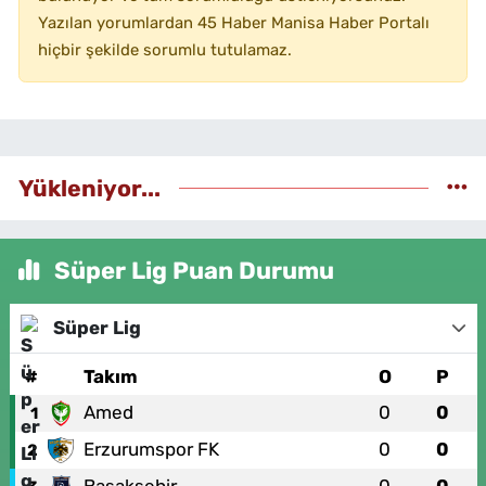
Yazılan yorumlardan 45 Haber Manisa Haber Portalı
hiçbir şekilde sorumlu tutulamaz.
Yükleniyor...
Süper Lig Puan Durumu
Süper Lig
#
Takım
O
P
Amed
0
0
1
Erzurumspor FK
0
0
2
Başakşehir
0
0