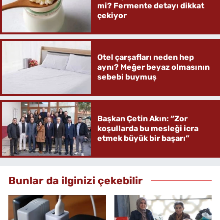
mi? Fermente detayı dikkat
çekiyor
Otel çarşafları neden hep
aynı? Meğer beyaz olmasının
sebebi buymuş
Başkan Çetin Akın: “Zor
koşullarda bu mesleği icra
etmek büyük bir başarı”
Bunlar da ilginizi çekebilir