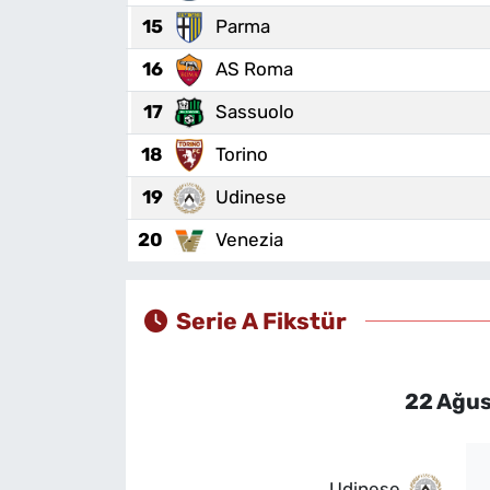
15
Parma
16
AS Roma
17
Sassuolo
18
Torino
19
Udinese
20
Venezia
Serie A Fikstür
22 Ağus
Udinese