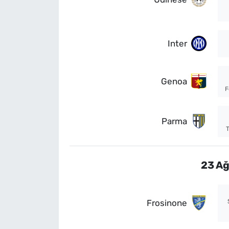
Inter
Genoa
F
Parma
23 Ağ
Frosinone