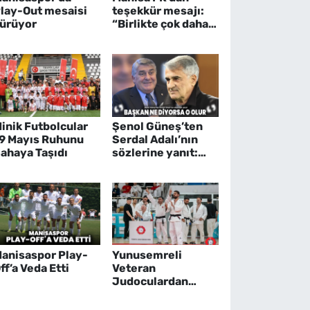
lay-Out mesaisi
teşekkür mesajı:
ürüyor
“Birlikte çok daha
güçlüyüz”
inik Futbolcular
Şenol Güneş’ten
9 Mayıs Ruhunu
Serdal Adalı’nın
ahaya Taşıdı
sözlerine yanıt:
“Başkan ne diyorsa
o olur”
anisaspor Play-
Yunusemreli
ff’a Veda Etti
Veteran
Judoculardan
Büyük Başarı