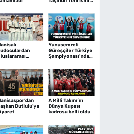
amamladı
Taşındı! Yeni İsmi
"Glint Körfez
Basket" Oldu
anisalı
Yunusemreli
udoculardan
Güreşçiler Türkiye
luslararası
Şampiyonası'ndan
urnuvada 9
11 Madalya İle
adalya
Döndü
anisaspor’dan
A Milli Takım’ın
aşkan Dutlulu'ya
Dünya Kupası
iyaret
kadrosu belli oldu