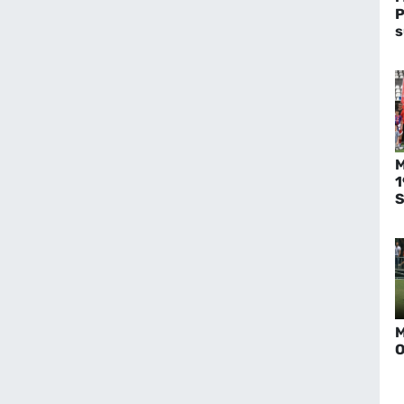
P
s
M
1
S
M
O