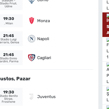
Stadium -
Stadio Friuli,
Udine
19:30
Monza
, Milan
21:45
Napoli
Stadio Luigi
erraris, Genoa
21:45
Cagliari
Stadio Ennio
Tardini, Parma
ustos, Pazar
19:30
Juventus
Stadio Benito
Stirpe,
Frosinone