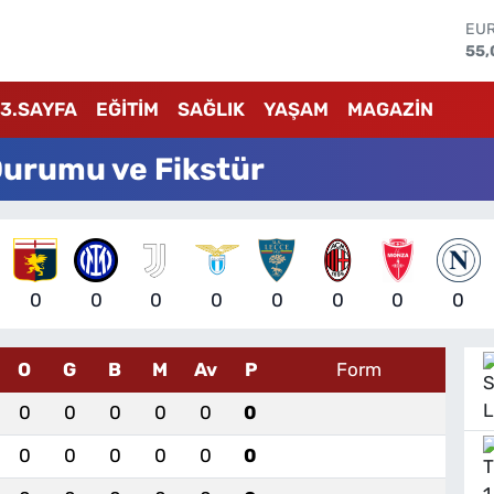
STE
64,
GRA
651
3.SAYFA
EĞİTİM
SAĞLIK
YAŞAM
MAGAZİN
BİS
13.
Durumu ve Fikstür
BIT
64.
DO
47,
EU
55,
0
0
0
0
0
0
0
0
O
G
B
M
Av
P
Form
0
0
0
0
0
0
0
0
0
0
0
0