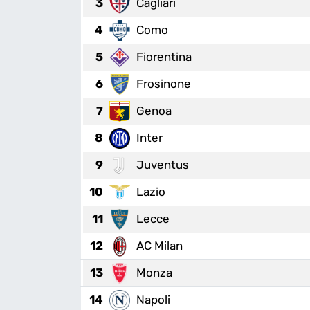
3
Cagliari
MAGAZİN
4
Como
5
Fiorentina
6
Frosinone
7
Genoa
8
Inter
9
Juventus
10
Lazio
11
Lecce
12
AC Milan
13
Monza
14
Napoli