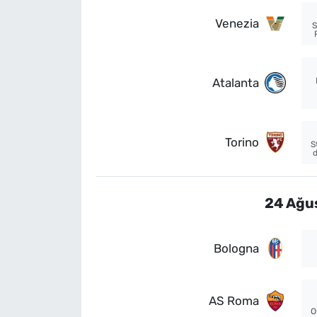
Venezia
S
Atalanta
Torino
S
d
24 Ağus
Bologna
AS Roma
O