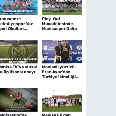
Yunusemre
Play-Out
elediyespor Yaz
Mücadelesinde
por Okulları
Manisaspor Galip
ayıtları Başladı
anisa FK’ya ulusal
Manisalı yüzücü
ulüp lisansı onayı
Eren Ayaz’dan
Türkiye ikinciliği
başarısı
anisaspor’da
Manisa FK’dan