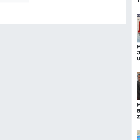
T
M
J
U
T
M
M
B
Z