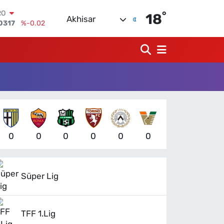
°
RLİN
18
Akhisar
2463
%0.07
M ALTIN
0.40
%0.45
T100
799
%70
COIN
225,61
%-0.63
LAR
7143
%0.16
RO
0317
%-0.02
0
0
0
0
0
0
Süper Lig
TFF 1.Lig