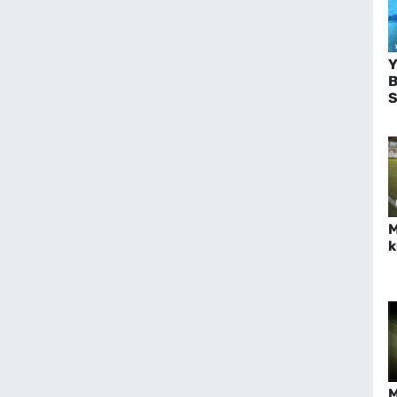
B
S
K
M
k
M