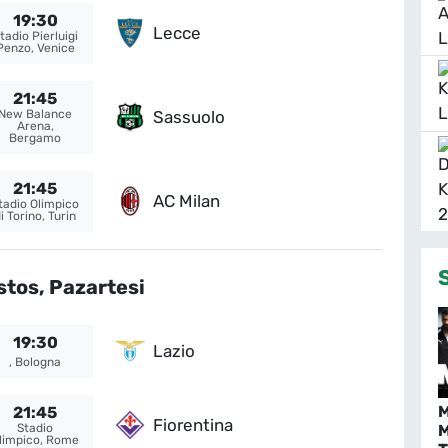
19:30
Lecce
tadio Pierluigi
Penzo, Venice
21:45
Sassuolo
New Balance
Arena,
Bergamo
21:45
AC Milan
tadio Olimpico
i Torino, Turin
tos, Pazartesi
19:30
Lazio
, Bologna
M
21:45
Fiorentina
M
Stadio
limpico, Rome