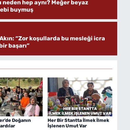
rı neden hep aynı? Meğer beyaz
bebi buymuş
Akın: “Zor koşullarda bu mesleği icra
ir başarı”
er’de Doğanın
Her Bir Stantta İlmek İlmek
ardılar
İşlenen Umut Var