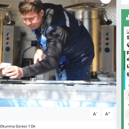
-
+
A
A
Okunma Süresi: 1 Dk