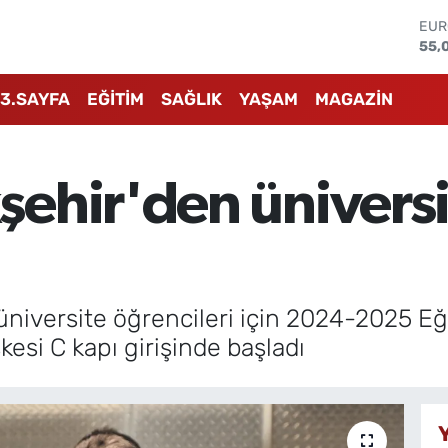
STE
64,
GRA
657
3.SAYFA
EĞİTİM
SAĞLIK
YAŞAM
MAGAZİN
BİS
13.
BIT
64.
ehir'den üniversit
DO
47,
EU
55,
niversite öğrencileri için 2024-2025 Eğ
kesi C kapı girişinde başladı