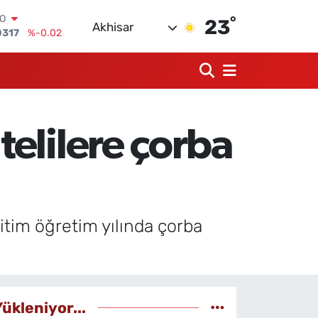
°
RLİN
23
Akhisar
2463
%0.07
M ALTIN
4.81
%1.44
T100
799
%70
COIN
225,61
%-0.63
elilere çorba
LAR
7143
%0.16
RO
0317
%-0.02
itim öğretim yılında çorba
Yükleniyor...