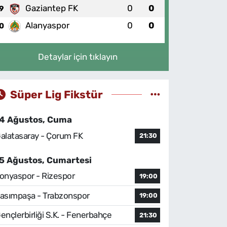
Gaziantep FK
0
0
9
Alanyaspor
0
0
0
Detaylar için tıklayın
Süper Lig Fikstür
4 Ağustos, Cuma
alatasaray - Çorum FK
21:30
5 Ağustos, Cumartesi
onyaspor - Rizespor
19:00
asımpaşa - Trabzonspor
19:00
ençlerbirliği S.K. - Fenerbahçe
21:30