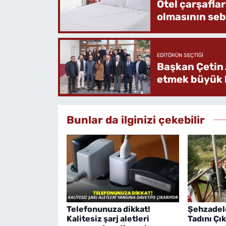
Otel çarşafla
olmasının se
EDITÖRÜN SEÇTIĞI
Başkan Çetin 
etmek büyük b
Bunlar da ilginizi çekebilir
Telefonunuza dikkat!
Şehzadel
Kalitesiz şarj aletleri
Tadını Çık