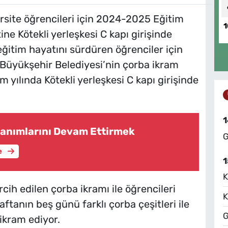
rsite öğrencileri için 2024-2025 Eğitim
1
ne Kötekli yerleşkesi C kapı girişinde
ğitim hayatını sürdüren öğrenciler için
 Büyükşehir Belediyesi’nin çorba ikram
yılında Kötekli yerleşkesi C kapı girişinde
1
anımlarını Devam Ettirmek
G
e
1
K
rcih edilen çorba ikramı ile öğrencileri
K
ftanın beş günü farklı çorba çeşitleri ile
G
ikram ediyor.