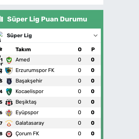
Süper Lig Puan Durumu
Süper Lig
#
Takım
O
P
Amed
0
0
1
Erzurumspor FK
0
0
2
Başakşehir
0
0
3
Kocaelispor
0
0
4
Beşiktaş
0
0
5
Eyüpspor
0
0
6
Galatasaray
0
0
7
Çorum FK
0
0
8