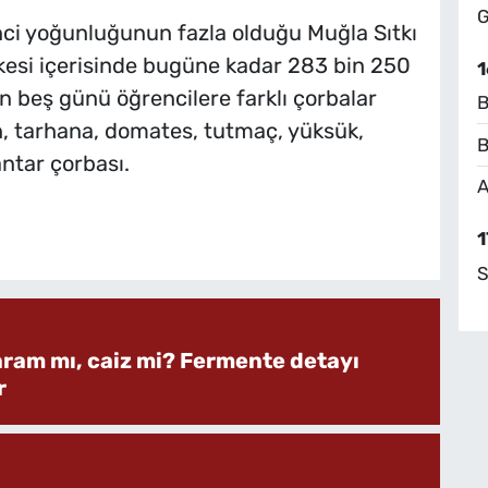
G
ci yoğunluğunun fazla olduğu Muğla Sıtkı
kesi içerisinde bugüne kadar 283 bin 250
1
ın beş günü öğrencilere farklı çorbalar
B
in, tarhana, domates, tutmaç, yüksük,
B
ntar çorbası.
A
1
S
aram mı, caiz mi? Fermente detayı
r