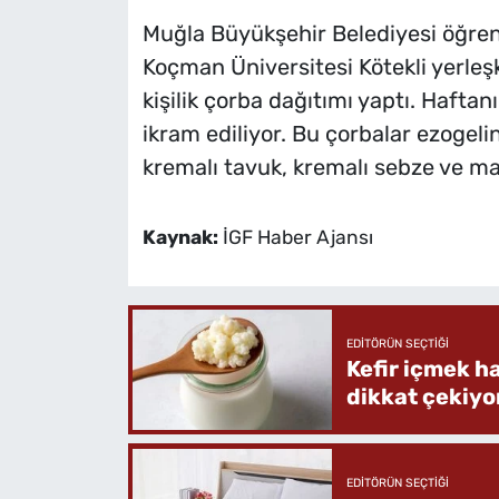
Muğla Büyükşehir Belediyesi öğren
Koçman Üniversitesi Kötekli yerleş
kişilik çorba dağıtımı yaptı. Haftan
ikram ediliyor. Bu çorbalar ezogel
kremalı tavuk, kremalı sebze ve ma
Kaynak:
İGF Haber Ajansı
EDITÖRÜN SEÇTIĞI
Kefir içmek h
dikkat çekiyo
EDITÖRÜN SEÇTIĞI