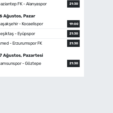
aziantep FK - Alanyaspor
21:30
6 Ağustos, Pazar
aşakşehir - Kocaelispor
19:00
eşiktaş - Eyüpspor
21:30
med - Erzurumspor FK
21:30
7 Ağustos, Pazartesi
amsunspor - Göztepe
21:30