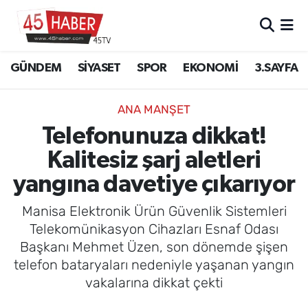
GÜNDEM
Manisa Nöbetçi Eczaneler
GÜNDEM
SİYASET
SPOR
EKONOMİ
3.SAYFA
SİYASET
Manisa Hava Durumu
ANA MANŞET
SPOR
Manisa Namaz Vakitleri
Telefonunuza dikkat!
Kalitesiz şarj aletleri
EKONOMİ
Manisa Trafik Yoğunluk Haritası
yangına davetiye çıkarıyor
3.SAYFA
Süper Lig Puan Durumu ve Fikstür
Manisa Elektronik Ürün Güvenlik Sistemleri
EĞİTİM
Tüm Manşetler
Telekomünikasyon Cihazları Esnaf Odası
Başkanı Mehmet Üzen, son dönemde şişen
SAĞLIK
Son Dakika Haberleri
telefon bataryaları nedeniyle yaşanan yangın
vakalarına dikkat çekti
YAŞAM
Haber Arşivi