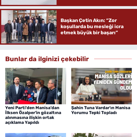
Başkan Çetin Akın: “Zor
koşullarda bu mesleği icra
etmek büyük bir başarı”
Bunlar da ilginizi çekebilir
Yeni Parti'den Manisa’dan
Şahin Tuna Vardar'ın Manisa
İlksen Özalper'in gözaltına
Yorumu Tepki Topladı
alınmasına ilişkin ortak
açıklama Yapıldı