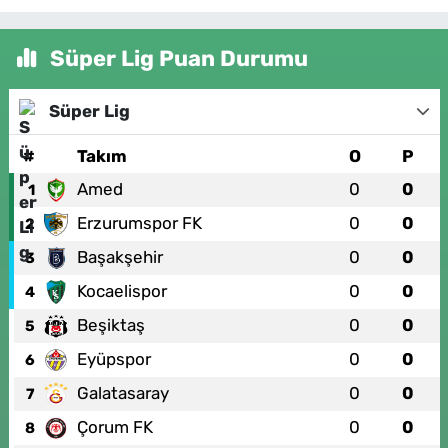
Süper Lig Puan Durumu
Süper Lig
#
Takım
O
P
Amed
0
0
1
Erzurumspor FK
0
0
2
Başakşehir
0
0
3
Kocaelispor
0
0
4
Beşiktaş
0
0
5
Eyüpspor
0
0
6
Galatasaray
0
0
7
Çorum FK
0
0
8