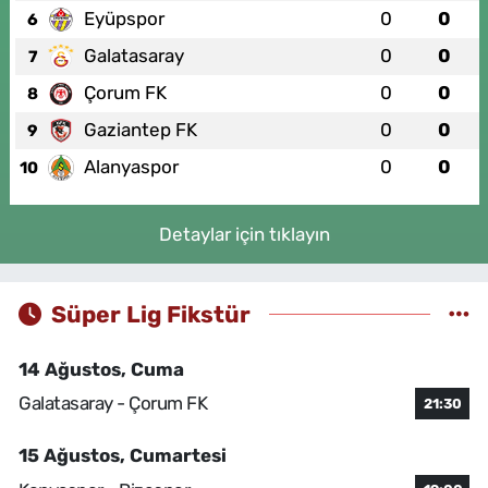
Eyüpspor
0
0
6
Galatasaray
0
0
7
Çorum FK
0
0
8
Gaziantep FK
0
0
9
Alanyaspor
0
0
10
Detaylar için tıklayın
Süper Lig Fikstür
14 Ağustos, Cuma
Galatasaray - Çorum FK
21:30
15 Ağustos, Cumartesi