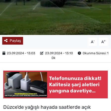
MAGAZİN
Paylaş
-
+
A
A
23.09.2024 - 13:03
23.09.2024 - 13:10
Okunma Süresi: 1
Dk
Telefonunuza dikkat!
Kalitesiz şarj aletleri
yangına davetiye
çıkarıyor
Düzce'de yağışlı hayada saatlerde açık