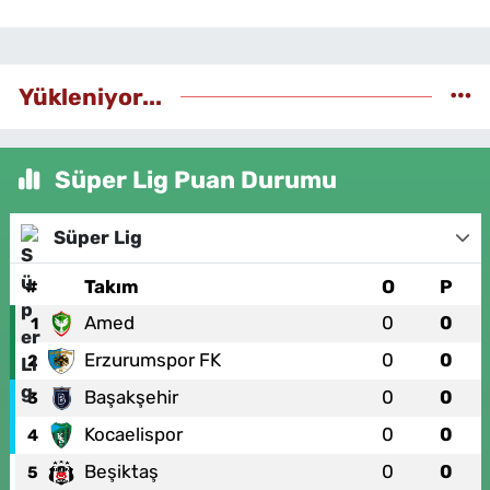
Yükleniyor...
Süper Lig Puan Durumu
Süper Lig
#
Takım
O
P
Amed
0
0
1
Erzurumspor FK
0
0
2
Başakşehir
0
0
3
Kocaelispor
0
0
4
Beşiktaş
0
0
5