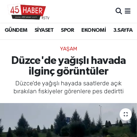
GÜNDEM
Manisa Nöbetçi Eczaneler
GÜNDEM
SİYASET
SPOR
EKONOMİ
3.SAYFA
SİYASET
Manisa Hava Durumu
YAŞAM
SPOR
Manisa Namaz Vakitleri
Düzce'de yağışlı havada
ilginç görüntüler
EKONOMİ
Manisa Trafik Yoğunluk Haritası
Düzce'de yağışlı hayada saatlerde açık
3.SAYFA
Süper Lig Puan Durumu ve Fikstür
bırakılan fıskiyeler görenlere pes dedirtti
EĞİTİM
Tüm Manşetler
SAĞLIK
Son Dakika Haberleri
YAŞAM
Haber Arşivi