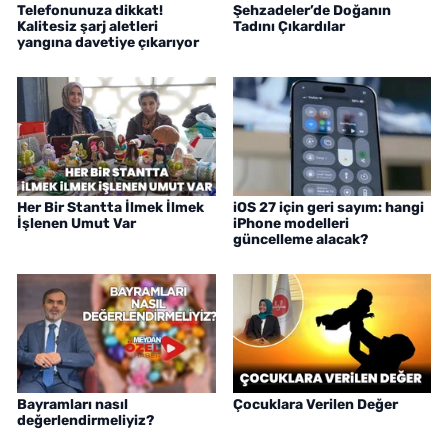
Telefonunuza dikkat!
Şehzadeler’de Doğanın
Kalitesiz şarj aletleri
Tadını Çıkardılar
yangına davetiye çıkarıyor
Her Bir Stantta İlmek İlmek
iOS 27 için geri sayım: hangi
İşlenen Umut Var
iPhone modelleri
güncelleme alacak?
Bayramları nasıl
Çocuklara Verilen Değer
değerlendirmeliyiz?