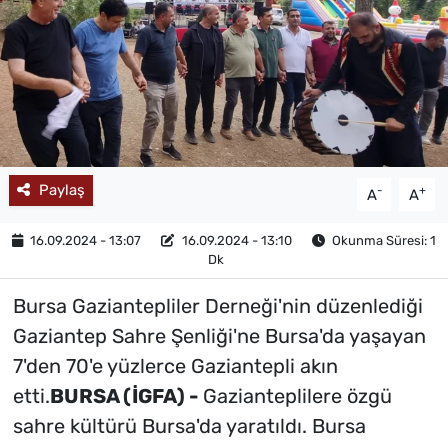
MAGAZİN
Paylaş
-
+
A
A
16.09.2024 - 13:07
16.09.2024 - 13:10
Okunma Süresi: 1
Dk
Bursa Gaziantepliler Derneği'nin düzenlediği
Gaziantep Sahre Şenliği'ne Bursa'da yaşayan
7'den 70'e yüzlerce Gaziantepli akın
etti.
BURSA (İGFA) -
Gazianteplilere özgü
sahre kültürü Bursa'da yaratıldı. Bursa