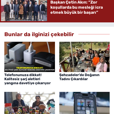
Başkan Çetin Akın: “Zor
koşullarda bu mesleği icra
etmek büyük bir başarı”
Bunlar da ilginizi çekebilir
Telefonunuza dikkat!
Şehzadeler’de Doğanın
Kalitesiz şarj aletleri
Tadını Çıkardılar
yangına davetiye çıkarıyor