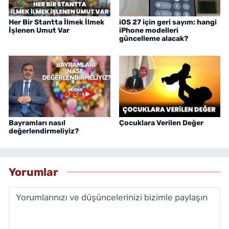
Her Bir Stantta İlmek İlmek
iOS 27 için geri sayım: hangi
İşlenen Umut Var
iPhone modelleri
güncelleme alacak?
Bayramları nasıl
Çocuklara Verilen Değer
değerlendirmeliyiz?
Yorumlar