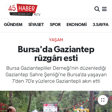
GÜNDEM
Manisa Nöbetçi Eczaneler
GÜNDEM
SİYASET
SPOR
EKONOMİ
3.SAYFA
SİYASET
Manisa Hava Durumu
YAŞAM
SPOR
Manisa Namaz Vakitleri
Bursa'da Gaziantep
rüzgârı esti
EKONOMİ
Manisa Trafik Yoğunluk Haritası
Bursa Gaziantepliler Derneği'nin düzenlediği
3.SAYFA
Süper Lig Puan Durumu ve Fikstür
Gaziantep Sahre Şenliği'ne Bursa'da yaşayan
7'den 70'e yüzlerce Gaziantepli akın etti
EĞİTİM
Tüm Manşetler
SAĞLIK
Son Dakika Haberleri
YAŞAM
Haber Arşivi