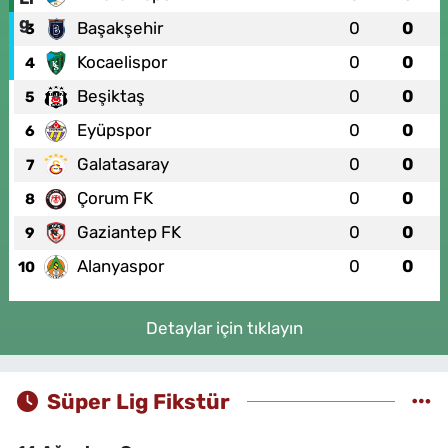
Başakşehir
0
0
3
Kocaelispor
0
0
4
Beşiktaş
0
0
5
Eyüpspor
0
0
6
Galatasaray
0
0
7
Çorum FK
0
0
8
Gaziantep FK
0
0
9
Alanyaspor
0
0
10
Detaylar için tıklayın
Süper Lig Fikstür