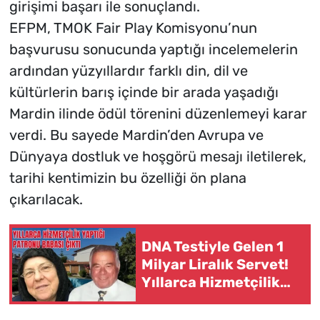
girişimi başarı ile sonuçlandı.
EFPM, TMOK Fair Play Komisyonu’nun
başvurusu sonucunda yaptığı incelemelerin
ardından yüzyıllardır farklı din, dil ve
kültürlerin barış içinde bir arada yaşadığı
Mardin ilinde ödül törenini düzenlemeyi karar
verdi. Bu sayede Mardin’den Avrupa ve
Dünyaya dostluk ve hoşgörü mesajı iletilerek,
tarihi kentimizin bu özelliği ön plana
çıkarılacak.
DNA Testiyle Gelen 1
Milyar Liralık Servet!
Yıllarca Hizmetçilik
Yaptığı Patronu
Babası Çıktı