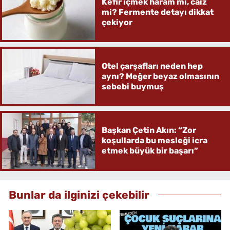
Kefir içmek haram mı, caiz
mi? Fermente detayı dikkat
çekiyor
Otel çarşafları neden hep
aynı? Meğer beyaz olmasının
sebebi buymuş
Başkan Çetin Akın: “Zor
koşullarda bu mesleği icra
etmek büyük bir başarı”
Bunlar da ilginizi çekebilir