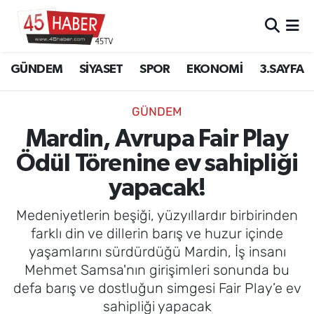
GÜNDEM
Manisa Nöbetçi Eczaneler
GÜNDEM
SİYASET
SPOR
EKONOMİ
3.SAYFA
SİYASET
Manisa Hava Durumu
GÜNDEM
SPOR
Manisa Namaz Vakitleri
Mardin, Avrupa Fair Play
Ödül Törenine ev sahipliği
EKONOMİ
Manisa Trafik Yoğunluk Haritası
yapacak!
3.SAYFA
Süper Lig Puan Durumu ve Fikstür
Medeniyetlerin beşiği, yüzyıllardır birbirinden
EĞİTİM
Tüm Manşetler
farklı din ve dillerin barış ve huzur içinde
yaşamlarını sürdürdüğü Mardin, İş insanı
SAĞLIK
Son Dakika Haberleri
Mehmet Samsa'nın girişimleri sonunda bu
defa barış ve dostluğun simgesi Fair Play’e ev
YAŞAM
Haber Arşivi
sahipliği yapacak