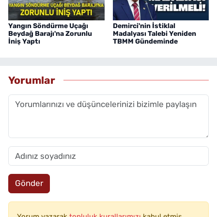
Yangın Söndürme Uçağı
Demirci'nin İstiklal
Beydağ Barajı'na Zorunlu
Madalyası Talebi Yeniden
İniş Yaptı
TBMM Gündeminde
Yorumlar
Gönder
Yorum yazarak
topluluk kurallarımızı
kabul etmiş