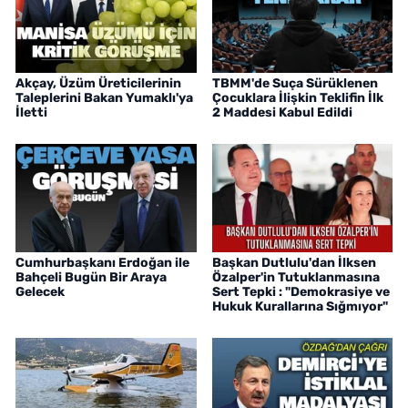
Akçay, Üzüm Üreticilerinin
TBMM'de Suça Sürüklenen
Taleplerini Bakan Yumaklı'ya
Çocuklara İlişkin Teklifin İlk
İletti
2 Maddesi Kabul Edildi
Cumhurbaşkanı Erdoğan ile
Başkan Dutlulu'dan İlksen
Bahçeli Bugün Bir Araya
Özalper'in Tutuklanmasına
Gelecek
Sert Tepki : "Demokrasiye ve
Hukuk Kurallarına Sığmıyor"