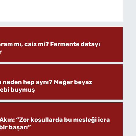
aram mı, caiz mi? Fermente detayı
r
rı neden hep aynı? Meğer beyaz
bebi buymuş
Akın: “Zor koşullarda bu mesleği icra
ir başarı”