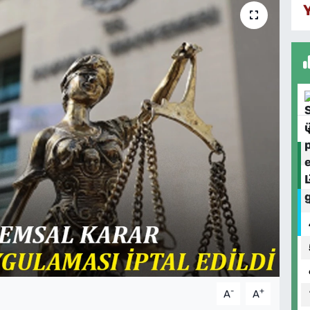
-
+
A
A