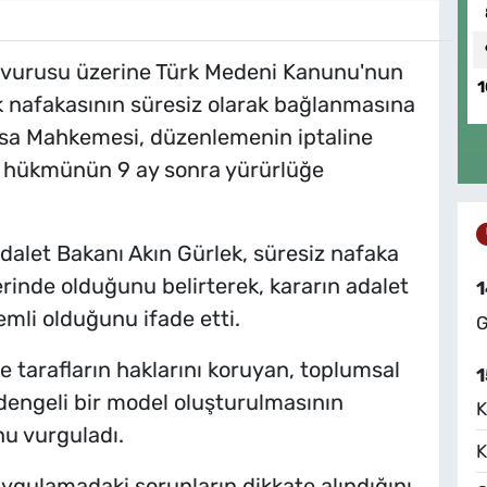
aşvurusu üzerine Türk Medeni Kanunu'nun
1
k nafakasının süresiz olarak bağlanmasına
asa Mahkemesi, düzenlemenin iptaline
l hükmünün 9 ay sonra yürürlüğe
alet Bakanı Akın Gürlek, süresiz nafaka
nde olduğunu belirterek, kararın adalet
1
emli olduğunu ifade etti.
G
 tarafların haklarını koruyan, toplumsal
1
engeli bir model oluşturulmasının
K
nu vurguladı.
K
ygulamadaki sorunların dikkate alındığını