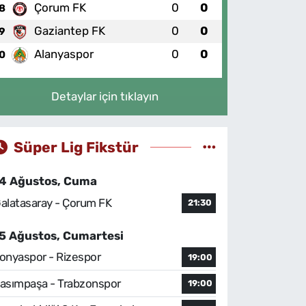
Çorum FK
0
0
8
Gaziantep FK
0
0
9
Alanyaspor
0
0
0
Detaylar için tıklayın
Süper Lig Fikstür
4 Ağustos, Cuma
alatasaray - Çorum FK
21:30
5 Ağustos, Cumartesi
onyaspor - Rizespor
19:00
asımpaşa - Trabzonspor
19:00