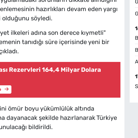
G
zenlemesinin hazırlıkları devam eden yargı
G
i olduğunu söyledi.
1
yet ilkeleri adına son derece kıymetli"
B
menin tanıdığı süre içerisinde yeni bir
B
ıkladı.
A
sı Rezervleri 164,4 Milyar Dolara
1
S
e
rini ömür boyu yükümlülük altında
a dayanacak şekilde hazırlanarak Türkiye
nulacağı bildirildi.