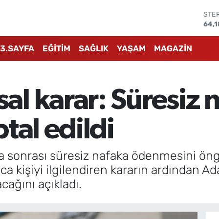
STE
64,1
GRA
657
3.SAYFA
EĞİTİM
SAĞLIK
YAŞAM
MAGAZİN
BİS
13.8
BIT
64.
l karar: Süresiz 
DOL
47,
EUR
tal edildi
55,
sonrası süresiz nafaka ödenmesini ön
rca kişiyi ilgilendiren kararın ardından A
ağını açıkladı.