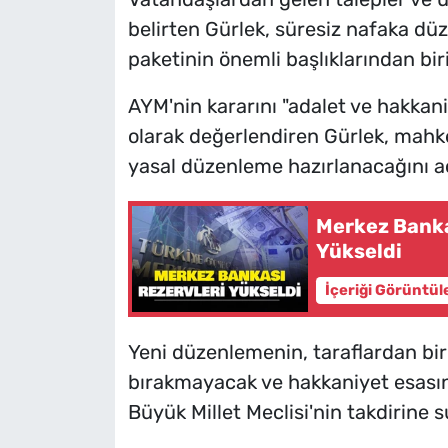
belirten Gürlek, süresiz nafaka dü
paketinin önemli başlıklarından bir
AYM'nin kararını "adalet ve hakkani
olarak değerlendiren Gürlek, mahke
yasal düzenleme hazırlanacağını aç
Merkez Banka
Yükseldi
İçeriği Görüntül
Yeni düzenlemenin, taraflardan bi
bırakmayacak ve hakkaniyet esasın
Büyük Millet Meclisi'nin takdirine su