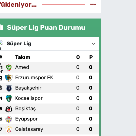
Yükleniyor...
Süper Lig Puan Durumu
Süper Lig
#
Takım
O
P
Amed
0
0
1
Erzurumspor FK
0
0
2
Başakşehir
0
0
3
Kocaelispor
0
0
4
Beşiktaş
0
0
5
Eyüpspor
0
0
6
Galatasaray
0
0
7