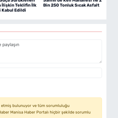
Suça Sürüklenen
Salihli’de Keli Mahallesi’ne 2
İlişkin Teklifin İlk
Bin 250 Tonluk Sıcak Asfalt
 Kabul Edildi
 etmiş bulunuyor ve tüm sorumluluğu
aber Manisa Haber Portalı hiçbir şekilde sorumlu