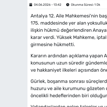
04.06.2026 - 13:42
Okunma Süresi: 1 Dk
Antalya 12. Aile Mahkemesi'nin b
175. maddesinde yer alan yoksullu
ilişkin hükmü değerlendiren Anay
karar verdi. Yüksek Mahkeme, ipta
girmesine hükmetti.
Kararın ardından açıklama yapan Ad
konusunun uzun süredir gündemleri
ve hakkaniyet ilkeleri açısından ön
Gürlek, boşanma sonrası süreçlerde
huzuru ve aile kurumunu gözeten d
öncelikli hedeflerinden biri olduğu
Vatandaşlardan gelen talepler ve u