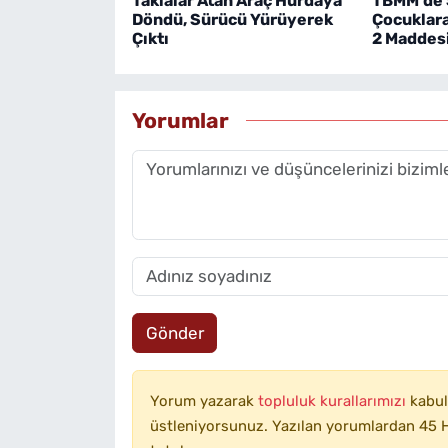
Taklalar Atan Araç Hurdaya
TBMM'de 
Döndü, Sürücü Yürüyerek
Çocuklara 
Çıktı
2 Maddesi
Yorumlar
Gönder
Yorum yazarak
topluluk kurallarımızı
kabul
üstleniyorsunuz. Yazılan yorumlardan 45 H