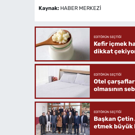
Kaynak:
HABER MERKEZİ
EDITÖRÜN SEÇTIĞI
Kefir içmek h
dikkat çekiyo
EDITÖRÜN SEÇTIĞI
Otel çarşafla
olmasının se
EDITÖRÜN SEÇTIĞI
Başkan Çetin 
etmek büyük b