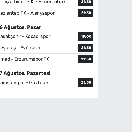
ençlerbirliği S.K. - Fenerbahçe
21:30
aziantep FK - Alanyaspor
21:30
6 Ağustos, Pazar
aşakşehir - Kocaelispor
19:00
eşiktaş - Eyüpspor
21:30
med - Erzurumspor FK
21:30
7 Ağustos, Pazartesi
amsunspor - Göztepe
21:30