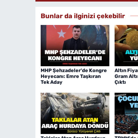
Bunlar da ilginizi çekebilir
MHP Şehzadeler'de Kongre
Altın Fiya
Heyecanı: Emre Taşkıran
Gram Altı
Tek Aday
Çıktı