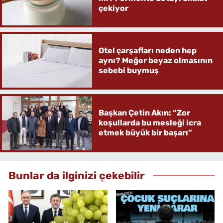
çekiyor
Otel çarşafları neden hep
aynı? Meğer beyaz olmasının
sebebi buymuş
Başkan Çetin Akın: “Zor
koşullarda bu mesleği icra
etmek büyük bir başarı”
Bunlar da ilginizi çekebilir