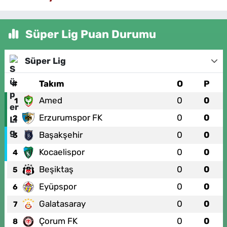
Süper Lig Puan Durumu
Süper Lig
#
Takım
O
P
Amed
0
0
1
Erzurumspor FK
0
0
2
Başakşehir
0
0
3
Kocaelispor
0
0
4
Beşiktaş
0
0
5
Eyüpspor
0
0
6
Galatasaray
0
0
7
Çorum FK
0
0
8