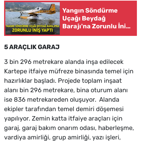
Yangın Söndürme
Uçağı Beydağ
Barajı'na Zorunlu İniş
Yaptı
5 ARAÇLIK GARAJ
3 bin 296 metrekare alanda inşa edilecek
Kartepe itfaiye müfreze binasında temel için
hazırlıklar başladı. Projede toplam inşaat
alanı bin 296 metrekare, bina oturum alanı
ise 836 metrekareden oluşuyor. Alanda
ekipler tarafından temel demiri döşemesi
yapılıyor. Zemin katta itfaiye araçları için
garaj, garaj bakım onarım odası, haberleşme,
vardiya amirliği, grup amirliği, yazı işleri,