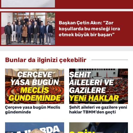
Başkan Çetin Akın: “Zor
koşullarda bu mesleği icra
etmek büyük bir başarı”
Bunlar da ilginizi çekebilir
Çerçeve yasa bugün Meclis
Şehit aileleri ve gazilere yeni
gündeminde
haklar TBMM’den geçti