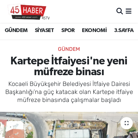
GÜNDEM
Manisa Nöbetçi Eczaneler
GÜNDEM
SİYASET
SPOR
EKONOMİ
3.SAYFA
SİYASET
Manisa Hava Durumu
GÜNDEM
SPOR
Manisa Namaz Vakitleri
Kartepe İtfaiyesi'ne yeni
müfreze binası
EKONOMİ
Manisa Trafik Yoğunluk Haritası
Kocaeli Büyükşehir Belediyesi İtfaiye Dairesi
3.SAYFA
Süper Lig Puan Durumu ve Fikstür
Başkanlığı’na güç katacak olan Kartepe itfaiye
müfreze binasında çalışmalar başladı
EĞİTİM
Tüm Manşetler
SAĞLIK
Son Dakika Haberleri
YAŞAM
Haber Arşivi