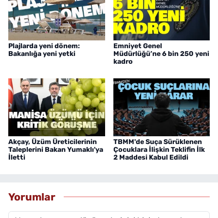
Plajlarda yeni dönem:
Emniyet Genel
Bakanlığa yeni yetki
Müdürlüğü’ne 6 bin 250 yeni
kadro
Akçay, Üzüm Üreticilerinin
TBMM'de Suça Sürüklenen
Taleplerini Bakan Yumaklı'ya
Çocuklara İlişkin Teklifin İlk
İletti
2 Maddesi Kabul Edildi
Yorumlar