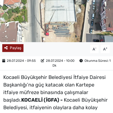
MAGAZİN
Paylaş
-
+
A
A
28.07.2024 - 09:55
28.07.2024 - 10:00
Okunma Süresi: 1
Dk
Kocaeli Büyükşehir Belediyesi İtfaiye Dairesi
Başkanlığı’na güç katacak olan Kartepe
itfaiye müfreze binasında çalışmalar
başladı.
KOCAELİ (İGFA) -
Kocaeli Büyükşehir
Belediyesi, itfaiyenin olaylara daha kolay