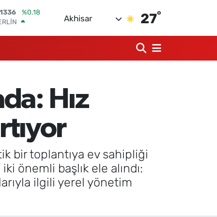
°
ERLİN
27
Akhisar
,2534
%0.22
AM ALTIN
18.23
%0.39
ST100
.703
%0
TCOIN
.475,47
%0.66
ada: Hız
LAR
,5971
%0.05
RO
rtıyor
,1336
%0.18
ik bir toplantıya ev sahipliği
iki önemli başlık ele alındı:
rıyla ilgili yerel yönetim