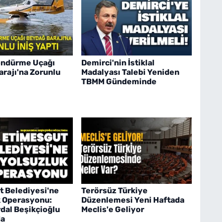
öndürme Uçağı
Demirci'nin İstiklal
rajı'na Zorunlu
Madalyası Talebi Yeniden
TBMM Gündeminde
t Belediyesi'ne
Terörsüz Türkiye
k Operasyonu:
Düzenlemesi Yeni Haftada
dal Beşikçioğlu
Meclis'e Geliyor
da