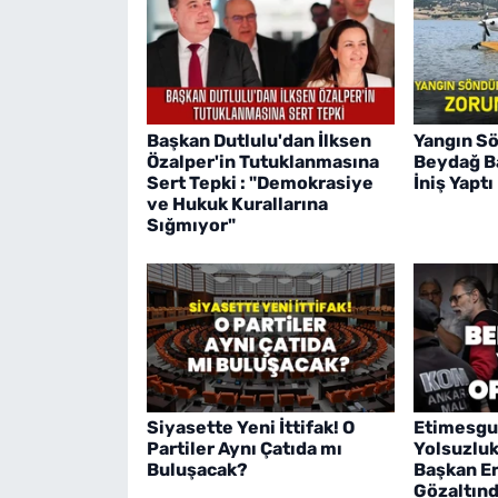
Başkan Dutlulu'dan İlksen
Yangın S
Özalper'in Tutuklanmasına
Beydağ Ba
Sert Tepki : "Demokrasiye
İniş Yaptı
ve Hukuk Kurallarına
Sığmıyor"
Siyasette Yeni İttifak! O
Etimesgu
Partiler Aynı Çatıda mı
Yolsuzlu
Buluşacak?
Başkan Er
Gözaltın