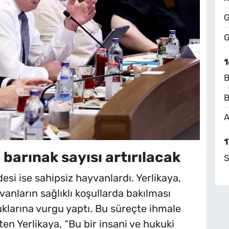
G
G
1
B
B
A
1
 barınak sayısı artırılacak
S
si ise sahipsiz hayvanlardı. Yerlikaya,
vanların sağlıklı koşullarda bakılması
klarına vurgu yaptı. Bu süreçte ihmale
rten Yerlikaya, “Bu bir insani ve hukuki