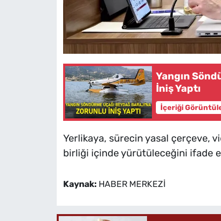
Yangın Söndü
İniş Yaptı
İçeriği Görüntül
Yerlikaya, sürecin yasal çerçeve, v
birliği içinde yürütüleceğini ifade e
Kaynak:
HABER MERKEZİ