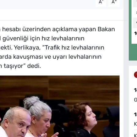
-
+
A
A
a hesabı üzerinden açıklama yapan Bakan
1
güvenliği için hız levhalarının
ti. Yerlikaya, “Trafik hız levhalarının
arda kavuşması ve uyarı levhalarının
taşıyor” dedi.
1
G
1
K
K