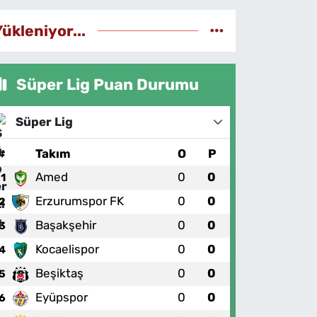
Yükleniyor...
Süper Lig Puan Durumu
Süper Lig
#
Takım
O
P
Amed
0
0
1
Erzurumspor FK
0
0
2
Başakşehir
0
0
3
Kocaelispor
0
0
4
Beşiktaş
0
0
5
Eyüpspor
0
0
6