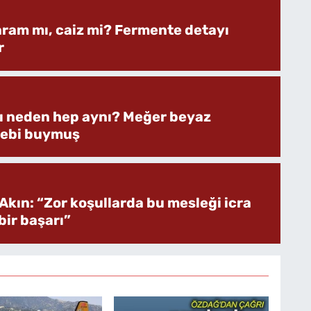
aram mı, caiz mi? Fermente detayı
r
rı neden hep aynı? Meğer beyaz
bebi buymuş
Akın: “Zor koşullarda bu mesleği icra
ir başarı”