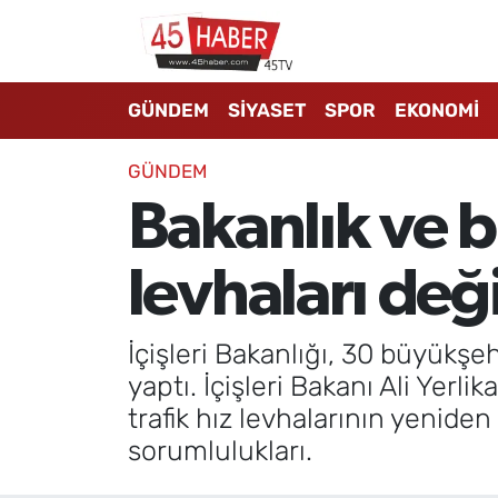
GÜNDEM
Manisa Nöbetçi Eczaneler
GÜNDEM
SİYASET
SPOR
EKONOMİ
SİYASET
Manisa Hava Durumu
GÜNDEM
SPOR
Manisa Namaz Vakitleri
Bakanlık ve 
EKONOMİ
Manisa Trafik Yoğunluk Haritası
levhaları deği
3.SAYFA
Süper Lig Puan Durumu ve Fikstür
İçişleri Bakanlığı, 30 büyükşeh
EĞİTİM
Tüm Manşetler
yaptı. İçişleri Bakanı Ali Yerl
trafik hız levhalarının yenide
SAĞLIK
Son Dakika Haberleri
sorumlulukları.
YAŞAM
Haber Arşivi