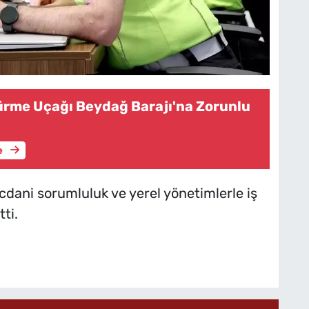
rme Uçağı Beydağ Barajı'na Zorunlu
e
icdani sorumluluk ve yerel yönetimlerle iş
tti.