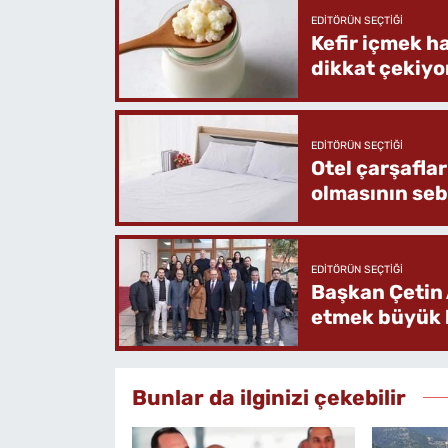
EDITÖRÜN SEÇTIĞI
Kefir içmek h
dikkat çekiyo
EDITÖRÜN SEÇTIĞI
Otel çarşafla
olmasının se
EDITÖRÜN SEÇTIĞI
Başkan Çetin 
etmek büyük b
Bunlar da ilginizi çekebilir