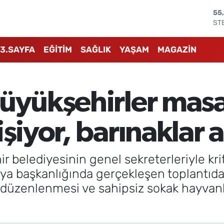
ST
64
GR
65
3.SAYFA
EĞİTİM
SAĞLIK
YAŞAM
MAGAZİN
Bİ
13
BI
64
büyükşehirler mas
DO
47
EU
şiyor, barınaklar a
55
ir belediyesinin genel sekreterleriyle krit
ikaya başkanlığında gerçekleşen toplantıda 
n düzenlenmesi ve sahipsiz sokak hayvanla