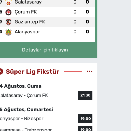
Galatasaray
0
0
7
Çorum FK
0
0
8
Gaziantep FK
0
0
9
Alanyaspor
0
0
0
Detaylar için tıklayın
Süper Lig Fikstür
4 Ağustos, Cuma
alatasaray - Çorum FK
21:30
5 Ağustos, Cumartesi
onyaspor - Rizespor
19:00
asımpaşa - Trabzonspor
19:00