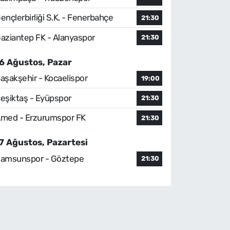
ençlerbirliği S.K. - Fenerbahçe
21:30
aziantep FK - Alanyaspor
21:30
6 Ağustos, Pazar
aşakşehir - Kocaelispor
19:00
eşiktaş - Eyüpspor
21:30
med - Erzurumspor FK
21:30
7 Ağustos, Pazartesi
amsunspor - Göztepe
21:30