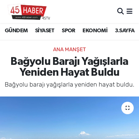
GÜNDEM
Manisa Nöbetçi Eczaneler
GÜNDEM
SİYASET
SPOR
EKONOMİ
3.SAYFA
SİYASET
Manisa Hava Durumu
ANA MANŞET
SPOR
Manisa Namaz Vakitleri
Bağyolu Barajı Yağışlarla
Yeniden Hayat Buldu
EKONOMİ
Manisa Trafik Yoğunluk Haritası
Bağyolu barajı yağışlarla yeniden hayat buldu.
3.SAYFA
Süper Lig Puan Durumu ve Fikstür
EĞİTİM
Tüm Manşetler
SAĞLIK
Son Dakika Haberleri
YAŞAM
Haber Arşivi