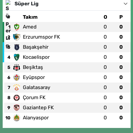
Süper Lig
#
Takım
O
P
Amed
0
0
1
Erzurumspor FK
0
0
2
Başakşehir
0
0
3
Kocaelispor
0
0
4
Beşiktaş
0
0
5
Eyüpspor
0
0
6
Galatasaray
0
0
7
Çorum FK
0
0
8
Gaziantep FK
0
0
9
Alanyaspor
0
0
10