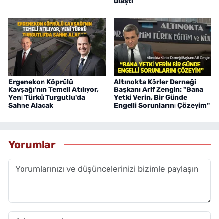
ulaştı
Ergenekon Köprülü
Altınokta Körler Derneği
Kavşağı'nın Temeli Atılıyor,
Başkanı Arif Zengin: "Bana
Yeni Türkü Turgutlu'da
Yetki Verin, Bir Günde
Sahne Alacak
Engelli Sorunlarını Çözeyim"
Yorumlar