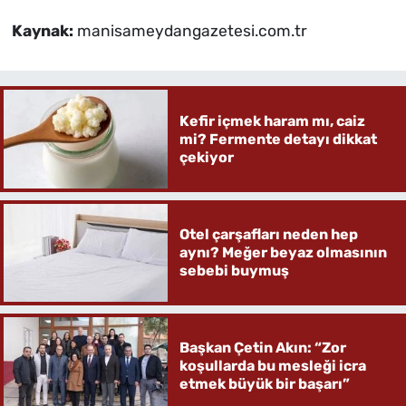
Kaynak:
manisameydangazetesi.com.tr
Kefir içmek haram mı, caiz
mi? Fermente detayı dikkat
çekiyor
Otel çarşafları neden hep
aynı? Meğer beyaz olmasının
sebebi buymuş
Başkan Çetin Akın: “Zor
koşullarda bu mesleği icra
etmek büyük bir başarı”