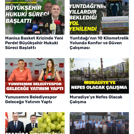
Manisa Basket Krizinde Yeni
Yuntdağı’nın 10 Kilometrelik
Perde! Büyükşehir Hukuki
Yolunda Konfor ve Güven
Süreci Başlattı
Çalışması
Yunusemre Belediyespor
Muradiye’ye Nefes Olacak
Geleceğe Yatırım Yaptı
Çalışma