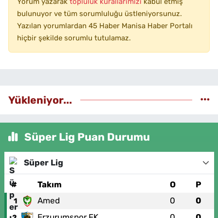
Yorum yazarak
topluluk kurallarımızı
kabul etmiş
bulunuyor ve tüm sorumluluğu üstleniyorsunuz.
Yazılan yorumlardan 45 Haber Manisa Haber Portalı
hiçbir şekilde sorumlu tutulamaz.
Yükleniyor...
Süper Lig Puan Durumu
Süper Lig
#
Takım
O
P
Amed
0
0
1
Erzurumspor FK
0
0
2