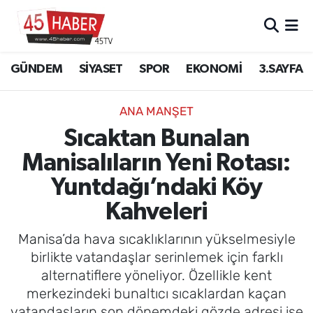
GÜNDEM
Manisa Nöbetçi Eczaneler
GÜNDEM
SİYASET
SPOR
EKONOMİ
3.SAYFA
SİYASET
Manisa Hava Durumu
ANA MANŞET
SPOR
Manisa Namaz Vakitleri
Sıcaktan Bunalan
Manisalıların Yeni Rotası:
EKONOMİ
Manisa Trafik Yoğunluk Haritası
Yuntdağı’ndaki Köy
3.SAYFA
Süper Lig Puan Durumu ve Fikstür
Kahveleri
EĞİTİM
Tüm Manşetler
Manisa’da hava sıcaklıklarının yükselmesiyle
birlikte vatandaşlar serinlemek için farklı
SAĞLIK
Son Dakika Haberleri
alternatiflere yöneliyor. Özellikle kent
merkezindeki bunaltıcı sıcaklardan kaçan
YAŞAM
Haber Arşivi
vatandaşların son dönemdeki gözde adresi ise