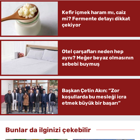
Kefir içmek haram mı, caiz
mi? Fermente detayı dikkat
çekiyor
Otel çarşafları neden hep
aynı? Meğer beyaz olmasının
sebebi buymuş
Başkan Çetin Akın: “Zor
koşullarda bu mesleği icra
etmek büyük bir başarı”
Bunlar da ilginizi çekebilir