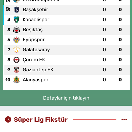
Başakşehir
0
0
3
Kocaelispor
0
0
4
Beşiktaş
0
0
5
Eyüpspor
0
0
6
Galatasaray
0
0
7
Çorum FK
0
0
8
Gaziantep FK
0
0
9
Alanyaspor
0
0
10
Detaylar için tıklayın
Süper Lig Fikstür