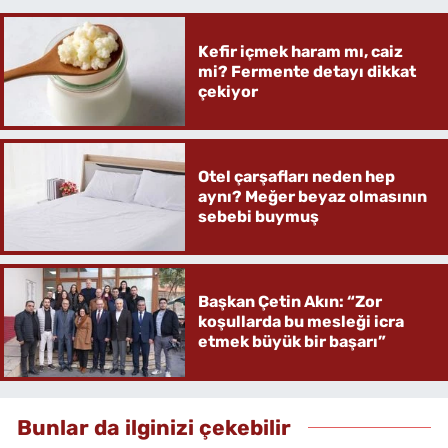
Kefir içmek haram mı, caiz
mi? Fermente detayı dikkat
çekiyor
Otel çarşafları neden hep
aynı? Meğer beyaz olmasının
sebebi buymuş
Başkan Çetin Akın: “Zor
koşullarda bu mesleği icra
etmek büyük bir başarı”
Bunlar da ilginizi çekebilir