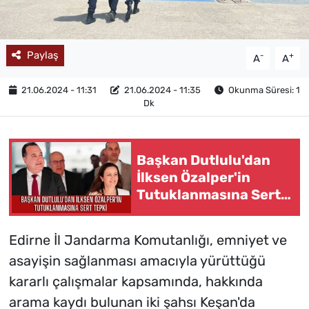
Paylaş
-
+
A
A
21.06.2024 - 11:31
21.06.2024 - 11:35
Okunma Süresi: 1
Dk
Başkan Dutlulu'dan
İlksen Özalper'in
Tutuklanmasına Sert
Tepki : "Demokrasiye
ve Hukuk Kurallarına
Edirne İl Jandarma Komutanlığı, emniyet ve
Sığmıyor"
asayişin sağlanması amacıyla yürüttüğü
kararlı çalışmalar kapsamında, hakkında
arama kaydı bulunan iki şahsı Keşan'da