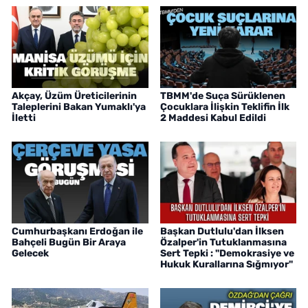
Akçay, Üzüm Üreticilerinin
TBMM'de Suça Sürüklenen
Taleplerini Bakan Yumaklı'ya
Çocuklara İlişkin Teklifin İlk
İletti
2 Maddesi Kabul Edildi
Cumhurbaşkanı Erdoğan ile
Başkan Dutlulu'dan İlksen
Bahçeli Bugün Bir Araya
Özalper'in Tutuklanmasına
Gelecek
Sert Tepki : "Demokrasiye ve
Hukuk Kurallarına Sığmıyor"