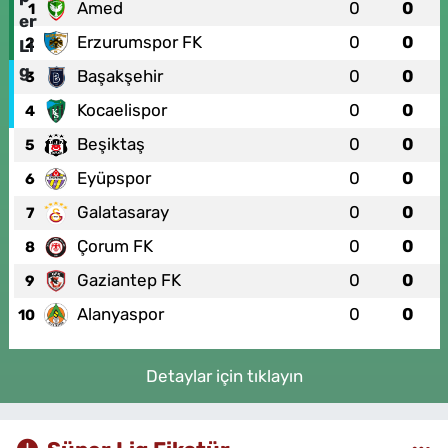
Amed
0
0
1
Erzurumspor FK
0
0
2
Başakşehir
0
0
3
Kocaelispor
0
0
4
Beşiktaş
0
0
5
Eyüpspor
0
0
6
Galatasaray
0
0
7
Çorum FK
0
0
8
Gaziantep FK
0
0
9
Alanyaspor
0
0
10
Detaylar için tıklayın