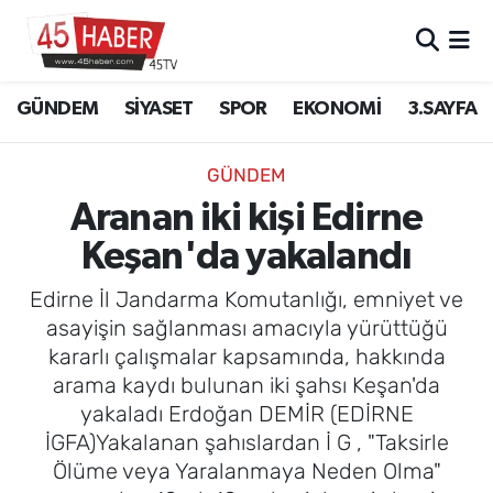
GÜNDEM
Manisa Nöbetçi Eczaneler
GÜNDEM
SİYASET
SPOR
EKONOMİ
3.SAYFA
SİYASET
Manisa Hava Durumu
GÜNDEM
SPOR
Manisa Namaz Vakitleri
Aranan iki kişi Edirne
Keşan'da yakalandı
EKONOMİ
Manisa Trafik Yoğunluk Haritası
Edirne İl Jandarma Komutanlığı, emniyet ve
3.SAYFA
Süper Lig Puan Durumu ve Fikstür
asayişin sağlanması amacıyla yürüttüğü
kararlı çalışmalar kapsamında, hakkında
EĞİTİM
Tüm Manşetler
arama kaydı bulunan iki şahsı Keşan'da
yakaladı Erdoğan DEMİR (EDİRNE
SAĞLIK
Son Dakika Haberleri
İGFA)Yakalanan şahıslardan İ G , "Taksirle
Ölüme veya Yaralanmaya Neden Olma"
YAŞAM
Haber Arşivi