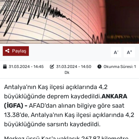
MAGAZİN
Paylaş
-
+
A
A
31.03.2024 - 14:45
31.03.2024 - 14:50
Okunma Süresi: 1
Dk
Antalya'nın Kaş ilçesi açıklarında 4,2
büyüklüğünde deprem kaydedildi.
ANKARA
(İGFA) -
AFAD'dan alınan bilgiye göre saat
13.38'de, Antalya'nın Kaş ilçesi açıklarında 4,2
büyüklüğünde sarsıntı kaydedildi.
Merkez üssü Kaş'a yaklaşık 267,87 kilometre