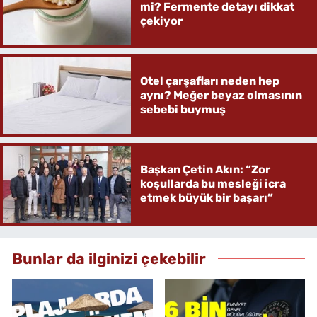
mi? Fermente detayı dikkat
çekiyor
Otel çarşafları neden hep
aynı? Meğer beyaz olmasının
sebebi buymuş
Başkan Çetin Akın: “Zor
koşullarda bu mesleği icra
etmek büyük bir başarı”
Bunlar da ilginizi çekebilir