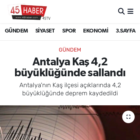
GÜNDEM
Manisa Nöbetçi Eczaneler
GÜNDEM
SİYASET
SPOR
EKONOMİ
3.SAYFA
SİYASET
Manisa Hava Durumu
GÜNDEM
SPOR
Manisa Namaz Vakitleri
Antalya Kaş 4,2
büyüklüğünde sallandı
EKONOMİ
Manisa Trafik Yoğunluk Haritası
Antalya'nın Kaş ilçesi açıklarında 4,2
3.SAYFA
Süper Lig Puan Durumu ve Fikstür
büyüklüğünde deprem kaydedildi
EĞİTİM
Tüm Manşetler
SAĞLIK
Son Dakika Haberleri
YAŞAM
Haber Arşivi