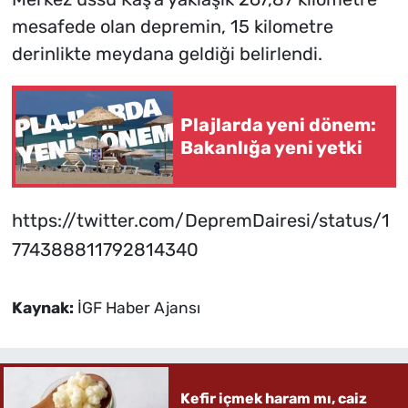
mesafede olan depremin, 15 kilometre
derinlikte meydana geldiği belirlendi.
Plajlarda yeni dönem:
Bakanlığa yeni yetki
https://twitter.com/DepremDairesi/status/1
774388811792814340
Kaynak:
İGF Haber Ajansı
Kefir içmek haram mı, caiz