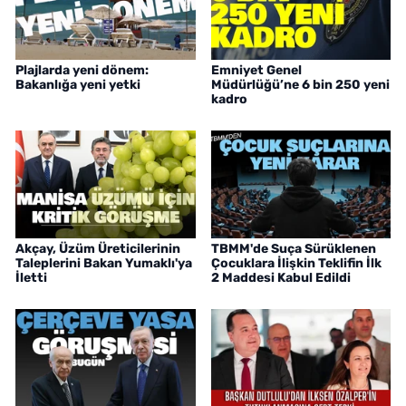
Plajlarda yeni dönem:
Emniyet Genel
Bakanlığa yeni yetki
Müdürlüğü’ne 6 bin 250 yeni
kadro
Akçay, Üzüm Üreticilerinin
TBMM'de Suça Sürüklenen
Taleplerini Bakan Yumaklı'ya
Çocuklara İlişkin Teklifin İlk
İletti
2 Maddesi Kabul Edildi