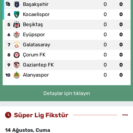
Başakşehir
0
0
3
Kocaelispor
0
0
4
Beşiktaş
0
0
5
Eyüpspor
0
0
6
Galatasaray
0
0
7
Çorum FK
0
0
8
Gaziantep FK
0
0
9
Alanyaspor
0
0
10
Detaylar için tıklayın
Süper Lig Fikstür
14 Ağustos, Cuma