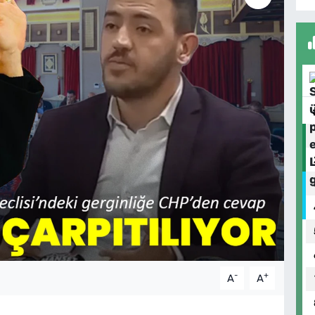
-
+
A
A