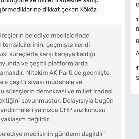
nlüğüne ve millet iradesine sahip
G
 görmediklerine dikkat çeken Kököz:
1
B
üreçlerin belediye meclislerinde
B
 temsilcilerinin, geçmişte kendi
A
uki süreçlerle karşı karşıya kaldığı
yunda ve çeşitli platformlarda
1
malıdır. Nitekim AK Parti de geçmişte
S
e çeşitli siyasi müdahale ve
u süreçlerin demokrasi ve millet iradesi
ektiğini savunmuştur. Dolayısıyla bugün
lendirmeleri yalnızca CHP söz konusu
 yaklaşım değildir.
belediye meclisinin gündemi değildir”