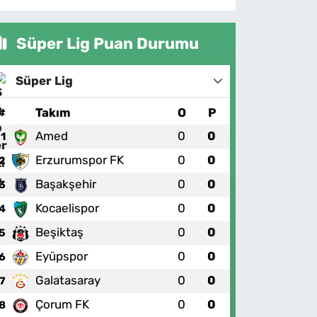
Süper Lig Puan Durumu
Süper Lig
#
Takım
O
P
Amed
0
0
1
Erzurumspor FK
0
0
2
Başakşehir
0
0
3
Kocaelispor
0
0
4
Beşiktaş
0
0
5
Eyüpspor
0
0
6
Galatasaray
0
0
7
Çorum FK
0
0
8