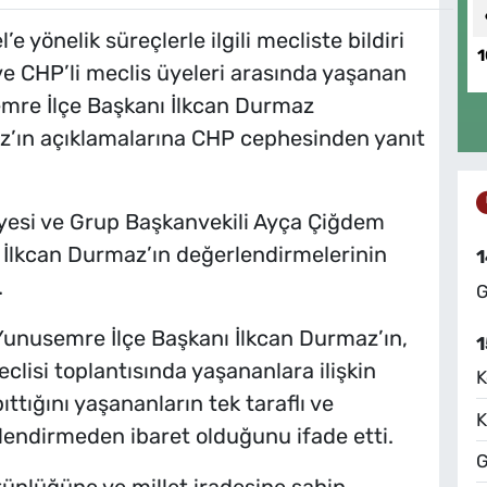
e yönelik süreçlerle ilgili mecliste bildiri
1
e CHP’li meclis üyeleri arasında yaşanan
emre İlçe Başkanı İlkcan Durmaz
’ın açıklamalarına CHP cephesinden yanıt
esi ve Grup Başkanvekili Ayça Çiğdem
 İlkcan Durmaz’ın değerlendirmelerinin
1
.
G
Yunusemre İlçe Başkanı İlkcan Durmaz’ın,
1
lisi toplantısında yaşananlara ilişkin
K
ttığını yaşananların tek taraflı ve
K
rlendirmeden ibaret olduğunu ifade etti.
G