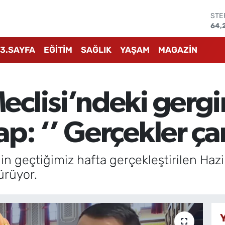
STE
64,
GRA
657
3.SAYFA
EĞİTİM
SAĞLIK
YAŞAM
MAGAZİN
BİS
13.
BIT
64.
clisi’ndeki gergi
DO
47,
EU
: ‘’ Gerçekler çarp
55,
n geçtiğimiz hafta gerçekleştirilen Hazi
sürüyor.