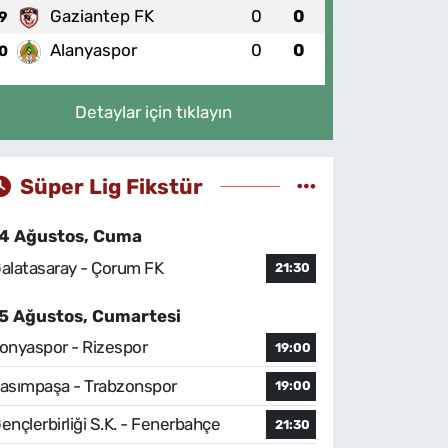
Gaziantep FK
0
0
9
Alanyaspor
0
0
0
Detaylar için tıklayın
Süper Lig Fikstür
4 Ağustos, Cuma
alatasaray - Çorum FK
21:30
5 Ağustos, Cumartesi
onyaspor - Rizespor
19:00
asımpaşa - Trabzonspor
19:00
ençlerbirliği S.K. - Fenerbahçe
21:30