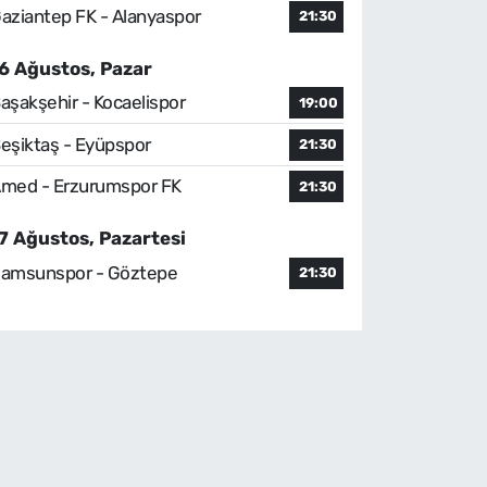
aziantep FK - Alanyaspor
21:30
6 Ağustos, Pazar
aşakşehir - Kocaelispor
19:00
eşiktaş - Eyüpspor
21:30
med - Erzurumspor FK
21:30
7 Ağustos, Pazartesi
amsunspor - Göztepe
21:30