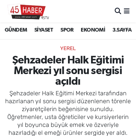
GÜNDEM
Manisa Nöbetçi Eczaneler
GÜNDEM
SİYASET
SPOR
EKONOMİ
3.SAYFA
SİYASET
Manisa Hava Durumu
YEREL
SPOR
Manisa Namaz Vakitleri
Şehzadeler Halk Eğitimi
Merkezi yıl sonu sergisi
EKONOMİ
Manisa Trafik Yoğunluk Haritası
açıldı
3.SAYFA
Süper Lig Puan Durumu ve Fikstür
Şehzadeler Halk Eğitimi Merkezi tarafından
EĞİTİM
Tüm Manşetler
hazırlanan yıl sonu sergisi düzenlenen törenle
ziyaretçilerin beğenisine sunuldu.
SAĞLIK
Son Dakika Haberleri
Öğretmenler, usta öğreticiler ve kursiyerlerin
yıl boyunca büyük emek ve özveriyle
YAŞAM
Haber Arşivi
hazırladığı el emeği ürünler sergide yer aldı.