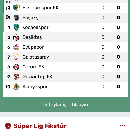
Erzurumspor FK
0
0
2
Başakşehir
0
0
3
Kocaelispor
0
0
4
Beşiktaş
0
0
5
Eyüpspor
0
0
6
Galatasaray
0
0
7
Çorum FK
0
0
8
Gaziantep FK
0
0
9
Alanyaspor
0
0
10
Detaylar için tıklayın
Süper Lig Fikstür