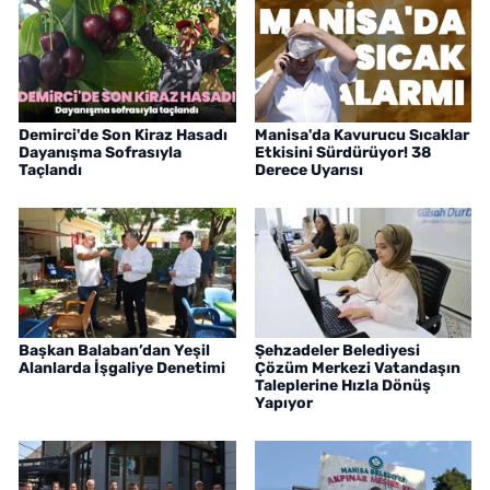
Demirci'de Son Kiraz Hasadı
Manisa'da Kavurucu Sıcaklar
Dayanışma Sofrasıyla
Etkisini Sürdürüyor! 38
Taçlandı
Derece Uyarısı
Başkan Balaban’dan Yeşil
Şehzadeler Belediyesi
Alanlarda İşgaliye Denetimi
Çözüm Merkezi Vatandaşın
Taleplerine Hızla Dönüş
Yapıyor