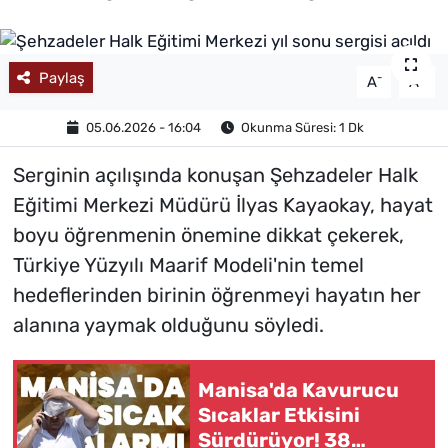
MAGAZİN
Paylaş
-
+
A
A
05.06.2026 - 16:04
Okunma Süresi: 1 Dk
Serginin açılışında konuşan Şehzadeler Halk
Eğitimi Merkezi Müdürü İlyas Kayaokay, hayat
boyu öğrenmenin önemine dikkat çekerek,
Türkiye Yüzyılı Maarif Modeli'nin temel
hedeflerinden birinin öğrenmeyi hayatın her
alanına yaymak olduğunu söyledi.
Manisa'da Kavurucu
Sıcaklar Etkisini
Sürdürüyor! 38