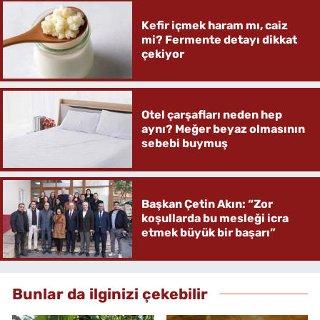
Kefir içmek haram mı, caiz
mi? Fermente detayı dikkat
çekiyor
Otel çarşafları neden hep
aynı? Meğer beyaz olmasının
sebebi buymuş
Başkan Çetin Akın: “Zor
koşullarda bu mesleği icra
etmek büyük bir başarı”
Bunlar da ilginizi çekebilir