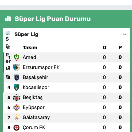
Süper Lig Puan Durumu
Süper Lig
#
Takım
O
P
Amed
0
0
1
Erzurumspor FK
0
0
2
Başakşehir
0
0
3
Kocaelispor
0
0
4
Beşiktaş
0
0
5
Eyüpspor
0
0
6
Galatasaray
0
0
7
Çorum FK
0
0
8