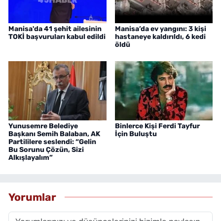
Manisa'da 41 şehit ailesinin
Manisa’da ev yangını: 3 kişi
TOKİ başvuruları kabul edildi
hastaneye kaldırıldı, 6 kedi
öldü
Yunusemre Belediye
Binlerce Kişi Ferdi Tayfur
Başkanı Semih Balaban, AK
İçin Buluştu
Partililere seslendi: “Gelin
Bu Sorunu Çözün, Sizi
Alkışlayalım”
Yorumlar