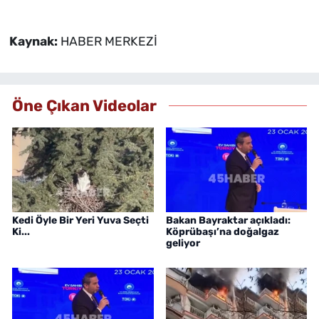
Kaynak:
HABER MERKEZİ
Öne Çıkan Videolar
Kedi Öyle Bir Yeri Yuva Seçti
Bakan Bayraktar açıkladı:
Ki...
Köprübaşı’na doğalgaz
geliyor