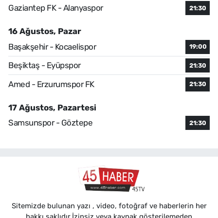
Gaziantep FK - Alanyaspor
21:30
16 Ağustos, Pazar
Başakşehir - Kocaelispor
19:00
Beşiktaş - Eyüpspor
21:30
Amed - Erzurumspor FK
21:30
17 Ağustos, Pazartesi
Samsunspor - Göztepe
21:30
Sitemizde bulunan yazı , video, fotoğraf ve haberlerin her
hakkı saklıdır.İzinsiz veya kaynak gösterilemeden