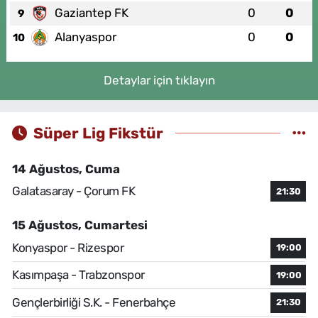
Gaziantep FK
0
0
9
Alanyaspor
0
0
10
Detaylar için tıklayın
Süper Lig Fikstür
14 Ağustos, Cuma
Galatasaray - Çorum FK
21:30
15 Ağustos, Cumartesi
Konyaspor - Rizespor
19:00
Kasımpaşa - Trabzonspor
19:00
Gençlerbirliği S.K. - Fenerbahçe
21:30