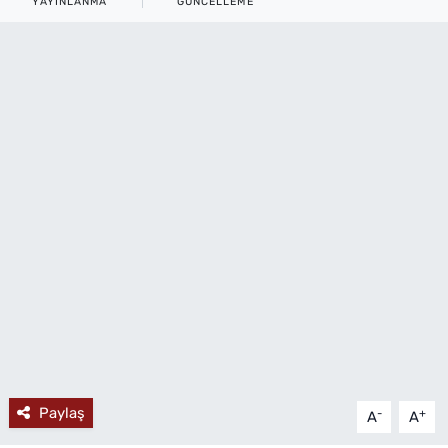
YAYINLANMA
GÜNCELLEME
MAGAZİN
Paylaş
-
+
A
A