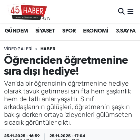
GÜNDEM
Manisa Nöbetçi Eczaneler
GÜNDEM
SİYASET
SPOR
EKONOMİ
3.SAYFA
SİYASET
Manisa Hava Durumu
VIDEO GALERI
HABER
SPOR
Manisa Namaz Vakitleri
Öğrenciden öğretmenine
sıra dışı hediye!
EKONOMİ
Manisa Trafik Yoğunluk Haritası
Van’da bir öğrencinin öğretmenine hediye
3.SAYFA
Süper Lig Puan Durumu ve Fikstür
olarak tavuk getirmesi sınıfta hem şaşkınlık
hem de tatlı anlar yaşattı. Sınıf
EĞİTİM
Tüm Manşetler
arkadaşlarının gülüşleri, öğretmenin şaşkın
bakışı derken ortaya izleyenleri gülümseten
SAĞLIK
Son Dakika Haberleri
sıcacık görüntüler çıktı.
YAŞAM
Haber Arşivi
25.11.2025 - 16:59
25.11.2025 - 17:04