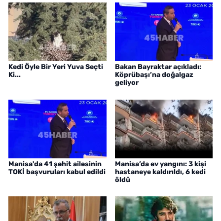
Kedi Öyle Bir Yeri Yuva Seçti
Bakan Bayraktar açıkladı:
Ki...
Köprübaşı’na doğalgaz
geliyor
Manisa'da 41 şehit ailesinin
Manisa’da ev yangını: 3 kişi
TOKİ başvuruları kabul edildi
hastaneye kaldırıldı, 6 kedi
öldü