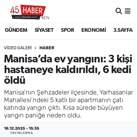
GÜNDEM
Manisa Nöbetçi Eczaneler
GÜNDEM
SİYASET
SPOR
EKONOMİ
3.SAYFA
SİYASET
Manisa Hava Durumu
VIDEO GALERI
HABER
SPOR
Manisa Namaz Vakitleri
Manisa’da ev yangını: 3 kişi
hastaneye kaldırıldı, 6 kedi
EKONOMİ
Manisa Trafik Yoğunluk Haritası
öldü
3.SAYFA
Süper Lig Puan Durumu ve Fikstür
Manisa’nın Şehzadeler ilçesinde, Yarhasanlar
Mahallesi’ndeki 5 katlı bir apartmanın çatı
EĞİTİM
Tüm Manşetler
katında yangın çıktı. Kısa sürede büyüyen
yangın paniğe neden oldu.
SAĞLIK
Son Dakika Haberleri
18.12.2025 - 15:35
YAŞAM
Haber Arşivi
YAYINLANMA