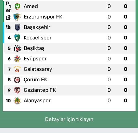
Amed
0
0
1
Erzurumspor FK
0
0
2
Başakşehir
0
0
3
Kocaelispor
0
0
4
Beşiktaş
0
0
5
Eyüpspor
0
0
6
Galatasaray
0
0
7
Çorum FK
0
0
8
Gaziantep FK
0
0
9
Alanyaspor
0
0
10
Detaylar için tıklayın