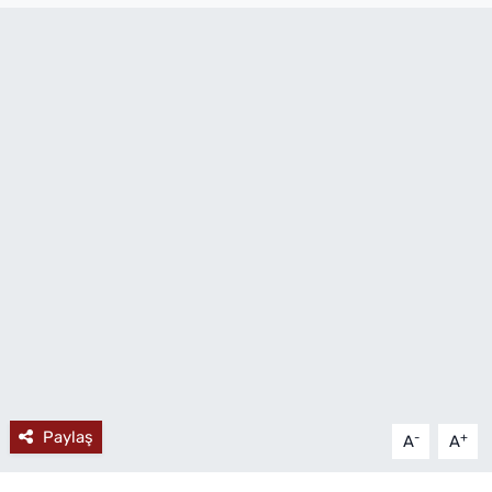
MAGAZİN
Paylaş
-
+
A
A