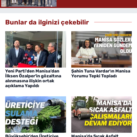
Bunlar da ilginizi çekebilir
Yeni Parti'den Manisa’dan
Şahin Tuna Vardar'ın Manisa
İlksen Özalper'in gözaltına
Yorumu Tepki Topladı
alınmasına ilişkin ortak
açıklama Yapıldı
Büyükşehir’den Üreticiye
Manisa’da Sıcak Asfalt