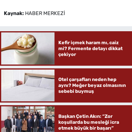
Kaynak:
HABER MERKEZİ
Kefir içmek haram mı, caiz
mi? Fermente detayı dikkat
çekiyor
Otel çarşafları neden hep
aynı? Meğer beyaz olmasının
sebebi buymuş
Başkan Çetin Akın: “Zor
koşullarda bu mesleği icra
etmek büyük bir başarı”