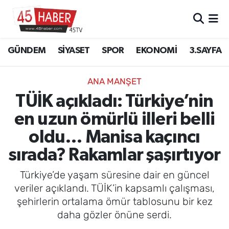
GÜNDEM
Manisa Nöbetçi Eczaneler
GÜNDEM
SİYASET
SPOR
EKONOMİ
3.SAYFA
SİYASET
Manisa Hava Durumu
ANA MANŞET
SPOR
Manisa Namaz Vakitleri
TÜİK açıkladı: Türkiye’nin
en uzun ömürlü illeri belli
EKONOMİ
Manisa Trafik Yoğunluk Haritası
oldu… Manisa kaçıncı
3.SAYFA
Süper Lig Puan Durumu ve Fikstür
sırada? Rakamlar şaşırtıyor
EĞİTİM
Tüm Manşetler
Türkiye’de yaşam süresine dair en güncel
veriler açıklandı. TÜİK’in kapsamlı çalışması,
SAĞLIK
Son Dakika Haberleri
şehirlerin ortalama ömür tablosunu bir kez
daha gözler önüne serdi.
YAŞAM
Haber Arşivi