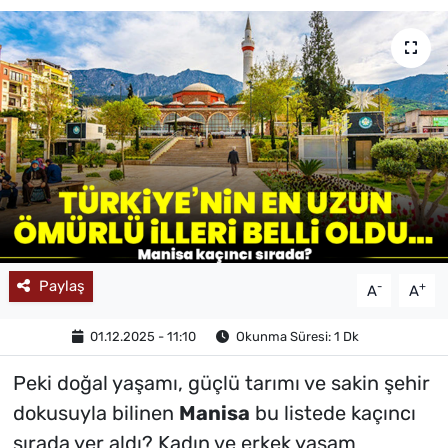
MAGAZİN
Paylaş
-
+
A
A
01.12.2025 - 11:10
Okunma Süresi: 1 Dk
Peki doğal yaşamı, güçlü tarımı ve sakin şehir
dokusuyla bilinen
Manisa
bu listede kaçıncı
sırada yer aldı? Kadın ve erkek yaşam