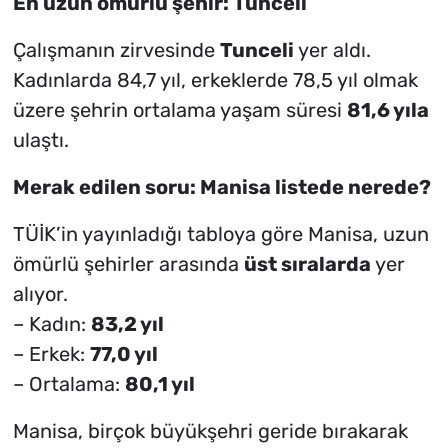
En uzun ömürlü şehir: Tunceli
Çalışmanın zirvesinde
Tunceli
yer aldı.
Kadınlarda 84,7 yıl, erkeklerde 78,5 yıl olmak
üzere şehrin ortalama yaşam süresi
81,6 yıla
ulaştı.
Merak edilen soru: Manisa listede nerede?
TÜİK’in yayınladığı tabloya göre Manisa, uzun
ömürlü şehirler arasında
üst sıralarda
yer
alıyor.
– Kadın:
83,2 yıl
– Erkek:
77,0 yıl
– Ortalama:
80,1 yıl
Manisa, birçok büyükşehri geride bırakarak