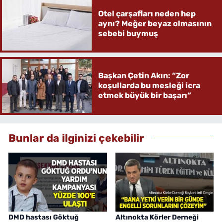
Otel çarşafları neden hep
aynı? Meğer beyaz olmasının
sebebi buymuş
Başkan Çetin Akın: “Zor
koşullarda bu mesleği icra
etmek büyük bir başarı”
Bunlar da ilginizi çekebilir
DMD hastası Göktuğ
Altınokta Körler Derneği