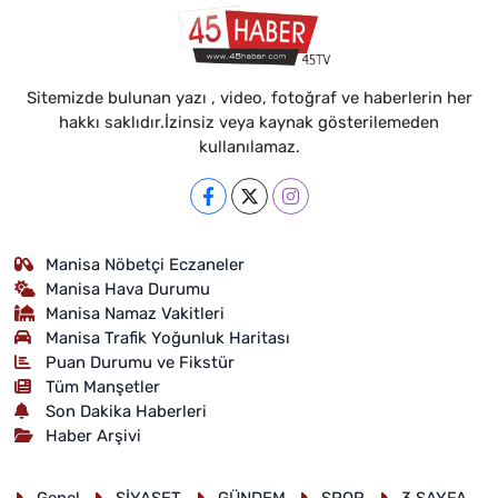
Sitemizde bulunan yazı , video, fotoğraf ve haberlerin her
hakkı saklıdır.İzinsiz veya kaynak gösterilemeden
kullanılamaz.
Manisa Nöbetçi Eczaneler
Manisa Hava Durumu
Manisa Namaz Vakitleri
Manisa Trafik Yoğunluk Haritası
Puan Durumu ve Fikstür
Tüm Manşetler
Son Dakika Haberleri
Haber Arşivi
Genel
SİYASET
GÜNDEM
SPOR
3.SAYFA