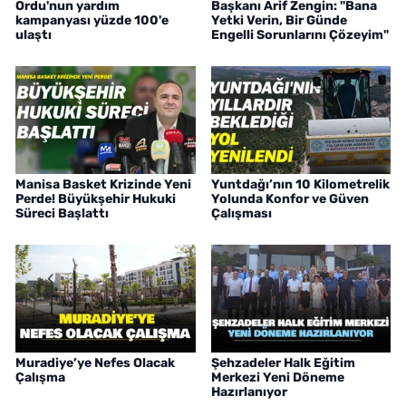
Ordu'nun yardım
Başkanı Arif Zengin: "Bana
kampanyası yüzde 100'e
Yetki Verin, Bir Günde
ulaştı
Engelli Sorunlarını Çözeyim"
Manisa Basket Krizinde Yeni
Yuntdağı’nın 10 Kilometrelik
Perde! Büyükşehir Hukuki
Yolunda Konfor ve Güven
Süreci Başlattı
Çalışması
Muradiye’ye Nefes Olacak
Şehzadeler Halk Eğitim
Çalışma
Merkezi Yeni Döneme
Hazırlanıyor