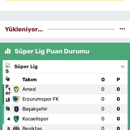
Yükleniyor...
Süper Lig Puan Durumu
Süper Lig
#
Takım
O
P
Amed
0
0
1
Erzurumspor FK
0
0
2
Başakşehir
0
0
3
Kocaelispor
0
0
4
Beşiktaş
0
0
5