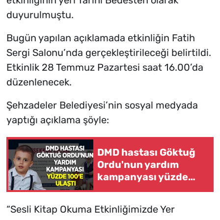
etkinliğinin yeri Tarihi Bedesten olarak
duyurulmuştu.
Bugün yapılan açıklamada etkinliğin Fatih
Sergi Salonu’nda gerçekleştirileceği belirtildi.
Etkinlik 28 Temmuz Pazartesi saat 16.00’da
düzenlenecek.
Şehzadeler Belediyesi’nin sosyal medyada
yaptığı açıklama şöyle:
DMD hastası Göktuğ
Ordu'nun yardım
kampanyası yüzde
100'e ulaştı
“Sesli Kitap Okuma Etkinliğimizde Yer