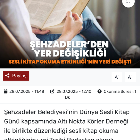
MAGAZİN
Paylaş
-
+
A
A
28.07.2025 - 11:48
28.07.2025 - 12:10
Okunma Süresi: 1
Dk
Şehzadeler Belediyesi’nin Dünya Sesli Kitap
Günü kapsamında Altı Nokta Körler Derneği
ile birlikte düzenlediği sesli kitap okuma