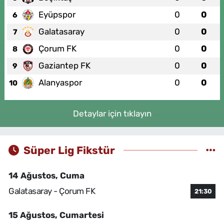
Eyüpspor
0
0
6
Galatasaray
0
0
7
Çorum FK
0
0
8
Gaziantep FK
0
0
9
Alanyaspor
0
0
10
Detaylar için tıklayın
Süper Lig Fikstür
14 Ağustos, Cuma
Galatasaray - Çorum FK
21:30
15 Ağustos, Cumartesi