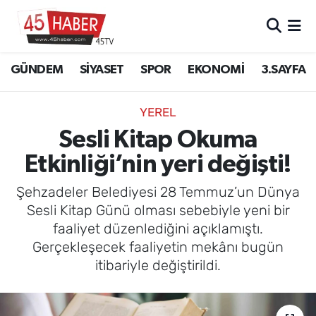
GÜNDEM
Manisa Nöbetçi Eczaneler
GÜNDEM
SİYASET
SPOR
EKONOMİ
3.SAYFA
SİYASET
Manisa Hava Durumu
YEREL
SPOR
Manisa Namaz Vakitleri
Sesli Kitap Okuma
Etkinliği’nin yeri değişti!
EKONOMİ
Manisa Trafik Yoğunluk Haritası
Şehzadeler Belediyesi 28 Temmuz’un Dünya
3.SAYFA
Süper Lig Puan Durumu ve Fikstür
Sesli Kitap Günü olması sebebiyle yeni bir
faaliyet düzenlediğini açıklamıştı.
EĞİTİM
Tüm Manşetler
Gerçekleşecek faaliyetin mekânı bugün
itibariyle değiştirildi.
SAĞLIK
Son Dakika Haberleri
YAŞAM
Haber Arşivi