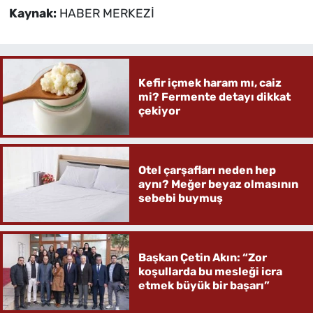
Kaynak:
HABER MERKEZİ
Kefir içmek haram mı, caiz
mi? Fermente detayı dikkat
çekiyor
Otel çarşafları neden hep
aynı? Meğer beyaz olmasının
sebebi buymuş
Başkan Çetin Akın: “Zor
koşullarda bu mesleği icra
etmek büyük bir başarı”