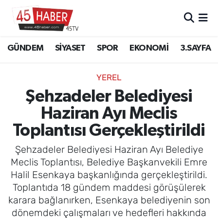
GÜNDEM
Manisa Nöbetçi Eczaneler
GÜNDEM
SİYASET
SPOR
EKONOMİ
3.SAYFA
SİYASET
Manisa Hava Durumu
YEREL
SPOR
Manisa Namaz Vakitleri
Şehzadeler Belediyesi
Haziran Ayı Meclis
EKONOMİ
Manisa Trafik Yoğunluk Haritası
Toplantısı Gerçekleştirildi
3.SAYFA
Süper Lig Puan Durumu ve Fikstür
Şehzadeler Belediyesi Haziran Ayı Belediye
EĞİTİM
Tüm Manşetler
Meclis Toplantısı, Belediye Başkanvekili Emre
Halil Esenkaya başkanlığında gerçekleştirildi.
SAĞLIK
Son Dakika Haberleri
Toplantıda 18 gündem maddesi görüşülerek
karara bağlanırken, Esenkaya belediyenin son
YAŞAM
Haber Arşivi
dönemdeki çalışmaları ve hedefleri hakkında