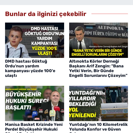
Bunlar da ilginizi çekebilir
DMD hastası Göktuğ
Altınokta Körler Derneği
Ordu'nun yardım
Başkanı Arif Zengin: "Bana
kampanyası yüzde 100'e
Yetki Verin, Bir Günde
ulaştı
Engelli Sorunlarını Çözeyim"
Manisa Basket Krizinde Yeni
Yuntdağı’nın 10 Kilometrelik
Perde! Büyükşehir Hukuki
Yolunda Konfor ve Güven