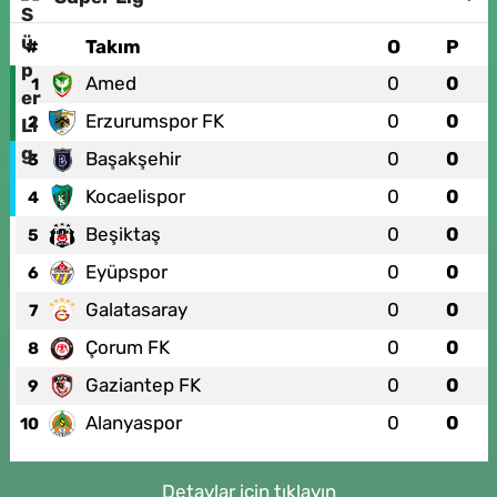
#
Takım
O
P
Amed
0
0
1
Erzurumspor FK
0
0
2
Başakşehir
0
0
3
Kocaelispor
0
0
4
Beşiktaş
0
0
5
Eyüpspor
0
0
6
Galatasaray
0
0
7
Çorum FK
0
0
8
Gaziantep FK
0
0
9
Alanyaspor
0
0
10
Detaylar için tıklayın