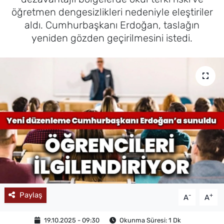
öğretmen dengesizlikleri nedeniyle eleştiriler
MAGAZİN
aldı. Cumhurbaşkanı Erdoğan, taslağın
yeniden gözden geçirilmesini istedi.
Paylaş
-
+
A
A
19.10.2025 - 09:30
Okunma Süresi: 1 Dk