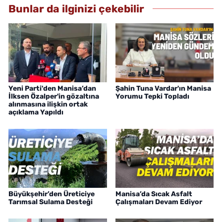
Bunlar da ilginizi çekebilir
Yeni Parti'den Manisa’dan
Şahin Tuna Vardar'ın Manisa
İlksen Özalper'in gözaltına
Yorumu Tepki Topladı
alınmasına ilişkin ortak
açıklama Yapıldı
Büyükşehir’den Üreticiye
Manisa’da Sıcak Asfalt
Tarımsal Sulama Desteği
Çalışmaları Devam Ediyor