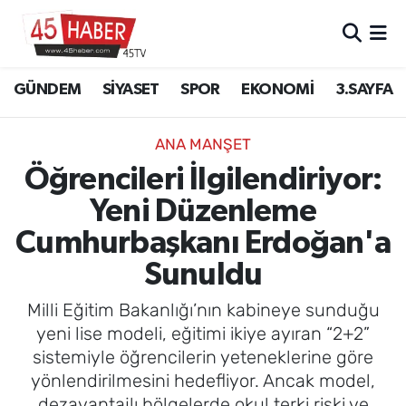
GÜNDEM
Manisa Nöbetçi Eczaneler
GÜNDEM
SİYASET
SPOR
EKONOMİ
3.SAYFA
SİYASET
Manisa Hava Durumu
ANA MANŞET
SPOR
Manisa Namaz Vakitleri
Öğrencileri İlgilendiriyor:
Yeni Düzenleme
EKONOMİ
Manisa Trafik Yoğunluk Haritası
Cumhurbaşkanı Erdoğan'a
3.SAYFA
Süper Lig Puan Durumu ve Fikstür
Sunuldu
EĞİTİM
Tüm Manşetler
Milli Eğitim Bakanlığı’nın kabineye sunduğu
yeni lise modeli, eğitimi ikiye ayıran “2+2”
SAĞLIK
Son Dakika Haberleri
sistemiyle öğrencilerin yeteneklerine göre
yönlendirilmesini hedefliyor. Ancak model,
YAŞAM
Haber Arşivi
dezavantajlı bölgelerde okul terki riski ve