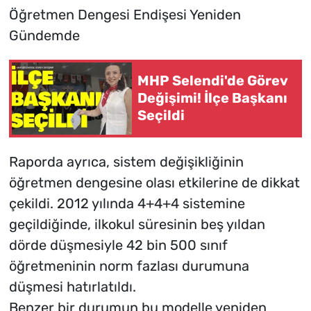
Öğretmen Dengesi Endişesi Yeniden
Gündemde
MHP Selendi'de Görev
Değişimi! İlçe Başkanı
Seçildi
Raporda ayrıca, sistem değişikliğinin
öğretmen dengesine olası etkilerine de dikkat
çekildi. 2012 yılında 4+4+4 sistemine
geçildiğinde, ilkokul süresinin beş yıldan
dörde düşmesiyle 42 bin 500 sınıf
öğretmeninin norm fazlası durumuna
düşmesi hatırlatıldı.
Benzer bir durumun bu modelle yeniden