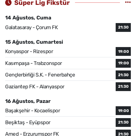
Süper Lig Fikstür
14 Ağustos, Cuma
Galatasaray - Çorum FK
21:30
15 Ağustos, Cumartesi
Konyaspor - Rizespor
19:00
Kasımpaşa - Trabzonspor
19:00
Gençlerbirliği S.K. - Fenerbahçe
21:30
Gaziantep FK - Alanyaspor
21:30
16 Ağustos, Pazar
Başakşehir - Kocaelispor
19:00
Beşiktaş - Eyüpspor
21:30
Amed - Erzurumspor FK
21:30