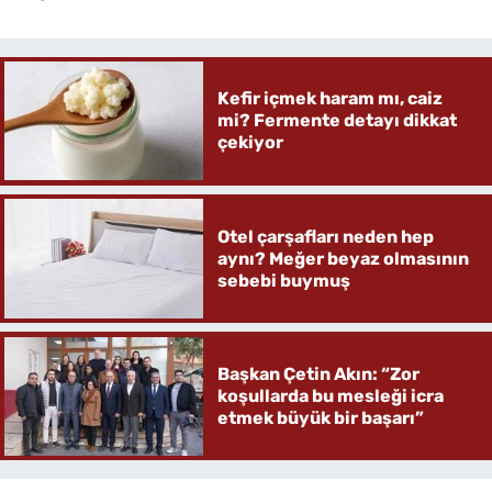
Kefir içmek haram mı, caiz
mi? Fermente detayı dikkat
çekiyor
Otel çarşafları neden hep
aynı? Meğer beyaz olmasının
sebebi buymuş
Başkan Çetin Akın: “Zor
koşullarda bu mesleği icra
etmek büyük bir başarı”