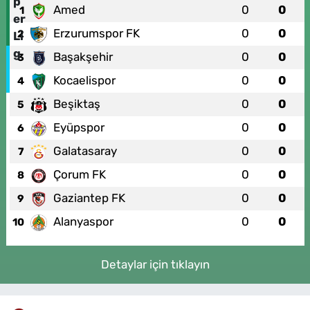
Amed
0
0
1
Erzurumspor FK
0
0
2
Başakşehir
0
0
3
Kocaelispor
0
0
4
Beşiktaş
0
0
5
Eyüpspor
0
0
6
Galatasaray
0
0
7
Çorum FK
0
0
8
Gaziantep FK
0
0
9
Alanyaspor
0
0
10
Detaylar için tıklayın