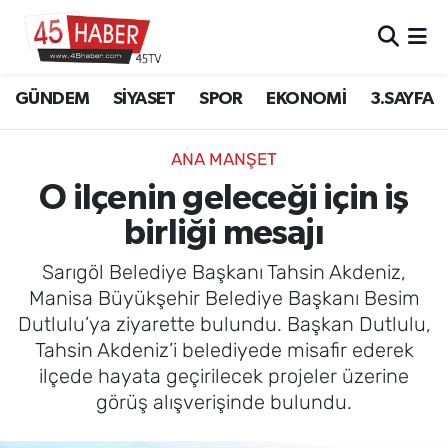
GÜNDEM
Manisa Nöbetçi Eczaneler
GÜNDEM
SİYASET
SPOR
EKONOMİ
3.SAYFA
SİYASET
Manisa Hava Durumu
ANA MANŞET
SPOR
Manisa Namaz Vakitleri
O ilçenin geleceği için iş
birliği mesajı
EKONOMİ
Manisa Trafik Yoğunluk Haritası
Sarıgöl Belediye Başkanı Tahsin Akdeniz,
3.SAYFA
Süper Lig Puan Durumu ve Fikstür
Manisa Büyükşehir Belediye Başkanı Besim
Dutlulu’ya ziyarette bulundu. Başkan Dutlulu,
EĞİTİM
Tüm Manşetler
Tahsin Akdeniz’i belediyede misafir ederek
ilçede hayata geçirilecek projeler üzerine
SAĞLIK
Son Dakika Haberleri
görüş alışverişinde bulundu.
YAŞAM
Haber Arşivi