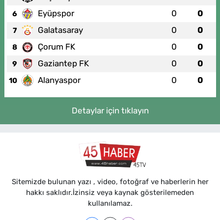
Eyüpspor
0
0
6
Galatasaray
0
0
7
Çorum FK
0
0
8
Gaziantep FK
0
0
9
Alanyaspor
0
0
10
Detaylar için tıklayın
Sitemizde bulunan yazı , video, fotoğraf ve haberlerin her
hakkı saklıdır.İzinsiz veya kaynak gösterilemeden
kullanılamaz.