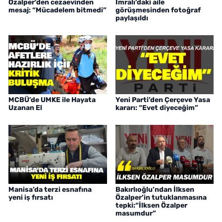
Özalper’den cezaevinden
İmralı’daki aile
mesaj: “Mücadelem bitmedi”
görüşmesinden fotoğraf
paylaşıldı
MCBÜ’de UMKE ile Hayata
Yeni Parti’den Çerçeve Yasa
Uzanan El
kararı: “Evet diyeceğim”
Manisa’da terzi esnafına
Bakırlıoğlu’ndan İlksen
yeni iş fırsatı
Özalper’in tutuklanmasına
tepki:“İlksen Özalper
masumdur”