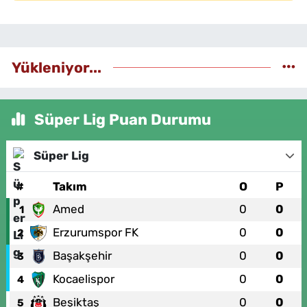
Yükleniyor...
Süper Lig Puan Durumu
Süper Lig
#
Takım
O
P
Amed
0
0
1
Erzurumspor FK
0
0
2
Başakşehir
0
0
3
Kocaelispor
0
0
4
Beşiktaş
0
0
5