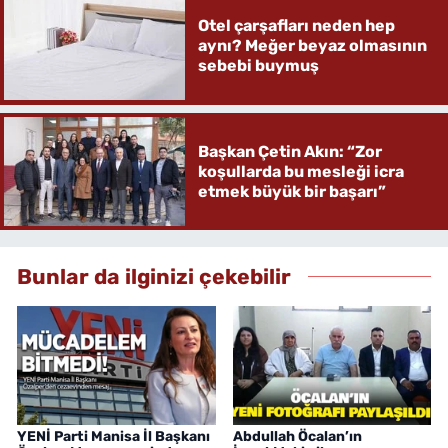
Otel çarşafları neden hep
aynı? Meğer beyaz olmasının
sebebi buymuş
Başkan Çetin Akın: “Zor
koşullarda bu mesleği icra
etmek büyük bir başarı”
Bunlar da ilginizi çekebilir
YENİ Parti Manisa İl Başkanı
Abdullah Öcalan’ın