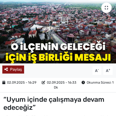
MAGAZİN
Paylaş
-
+
A
A
02.09.2025 - 16:29
02.09.2025 - 16:33
Okunma Süresi: 1
Dk
“Uyum içinde çalışmaya devam
edeceğiz”