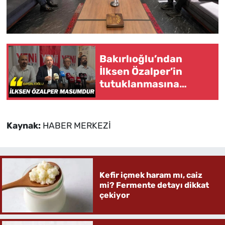
Bakırlıoğlu’ndan
İlksen Özalper’in
tutuklanmasına
tepki:“İlksen Özalper
masumdur”
Kaynak:
HABER MERKEZİ
Kefir içmek haram mı, caiz
mi? Fermente detayı dikkat
çekiyor