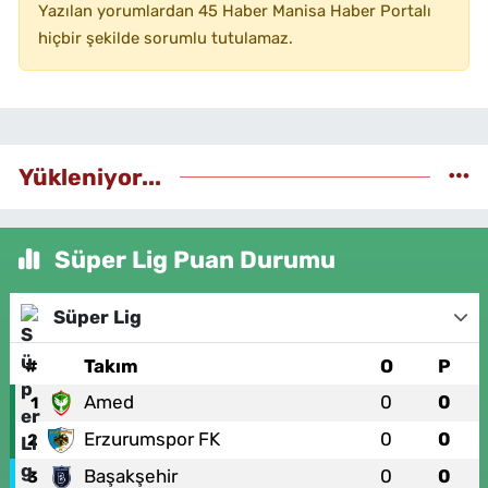
Yazılan yorumlardan 45 Haber Manisa Haber Portalı
hiçbir şekilde sorumlu tutulamaz.
Yükleniyor...
Süper Lig Puan Durumu
Süper Lig
#
Takım
O
P
Amed
0
0
1
Erzurumspor FK
0
0
2
Başakşehir
0
0
3