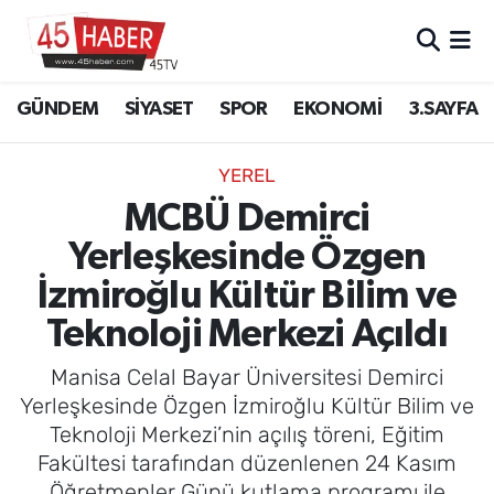
GÜNDEM
Manisa Nöbetçi Eczaneler
GÜNDEM
SİYASET
SPOR
EKONOMİ
3.SAYFA
SİYASET
Manisa Hava Durumu
YEREL
SPOR
Manisa Namaz Vakitleri
MCBÜ Demirci
Yerleşkesinde Özgen
EKONOMİ
Manisa Trafik Yoğunluk Haritası
İzmiroğlu Kültür Bilim ve
3.SAYFA
Süper Lig Puan Durumu ve Fikstür
Teknoloji Merkezi Açıldı
EĞİTİM
Tüm Manşetler
Manisa Celal Bayar Üniversitesi Demirci
Yerleşkesinde Özgen İzmiroğlu Kültür Bilim ve
SAĞLIK
Son Dakika Haberleri
Teknoloji Merkezi’nin açılış töreni, Eğitim
Fakültesi tarafından düzenlenen 24 Kasım
YAŞAM
Haber Arşivi
Öğretmenler Günü kutlama programı ile