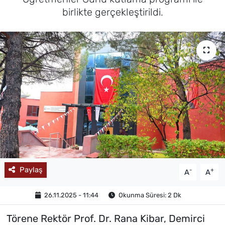
birlikte gerçekleştirildi.
MAGAZİN
Paylaş
-
+
A
A
26.11.2025 - 11:44
Okunma Süresi: 2 Dk
Törene Rektör Prof. Dr. Rana Kibar, Demirci