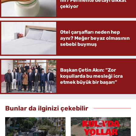
mi? Fermente detayı dikkat
çekiyor
Otel çarşafları neden hep
aynı? Meğer beyaz olmasının
sebebi buymuş
Başkan Çetin Akın: “Zor
koşullarda bu mesleği icra
etmek büyük bir başarı”
Bunlar da ilginizi çekebilir