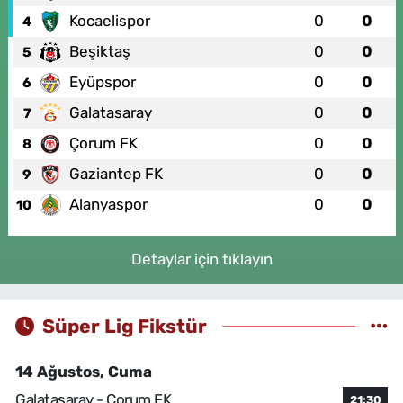
Kocaelispor
0
0
4
Beşiktaş
0
0
5
Eyüpspor
0
0
6
Galatasaray
0
0
7
Çorum FK
0
0
8
Gaziantep FK
0
0
9
Alanyaspor
0
0
10
Detaylar için tıklayın
Süper Lig Fikstür
14 Ağustos, Cuma
Galatasaray - Çorum FK
21:30