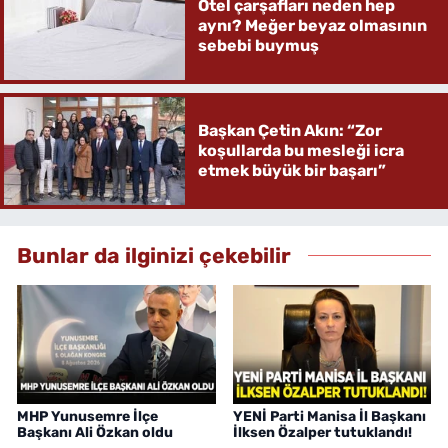
Otel çarşafları neden hep
aynı? Meğer beyaz olmasının
sebebi buymuş
Başkan Çetin Akın: “Zor
koşullarda bu mesleği icra
etmek büyük bir başarı”
Bunlar da ilginizi çekebilir
MHP Yunusemre İlçe
YENİ Parti Manisa İl Başkanı
Başkanı Ali Özkan oldu
İlksen Özalper tutuklandı!