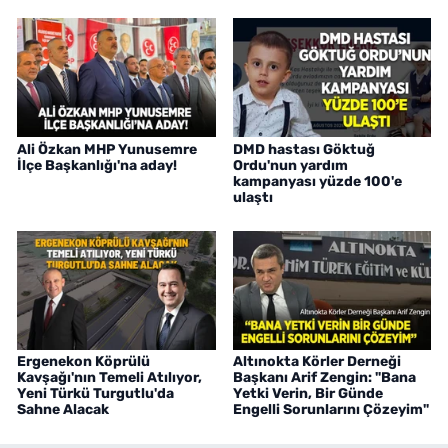
Ali Özkan MHP Yunusemre
DMD hastası Göktuğ
İlçe Başkanlığı'na aday!
Ordu'nun yardım
kampanyası yüzde 100'e
ulaştı
Ergenekon Köprülü
Altınokta Körler Derneği
Kavşağı'nın Temeli Atılıyor,
Başkanı Arif Zengin: "Bana
Yeni Türkü Turgutlu'da
Yetki Verin, Bir Günde
Sahne Alacak
Engelli Sorunlarını Çözeyim"