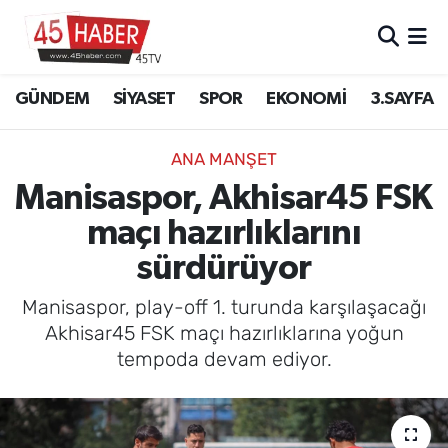
GÜNDEM
Manisa Nöbetçi Eczaneler
GÜNDEM
SİYASET
SPOR
EKONOMİ
3.SAYFA
SİYASET
Manisa Hava Durumu
ANA MANŞET
SPOR
Manisa Namaz Vakitleri
Manisaspor, Akhisar45 FSK
maçı hazırlıklarını
EKONOMİ
Manisa Trafik Yoğunluk Haritası
sürdürüyor
3.SAYFA
Süper Lig Puan Durumu ve Fikstür
Manisaspor, play-off 1. turunda karşılaşacağı
EĞİTİM
Tüm Manşetler
Akhisar45 FSK maçı hazırlıklarına yoğun
tempoda devam ediyor.
SAĞLIK
Son Dakika Haberleri
YAŞAM
Haber Arşivi