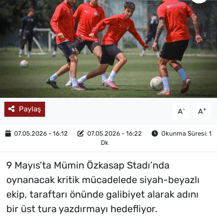
MAGAZİN
Paylaş
-
+
A
A
07.05.2026 - 16:12
07.05.2026 - 16:22
Okunma Süresi: 1
Dk
9 Mayıs’ta Mümin Özkasap Stadı’nda
oynanacak kritik mücadelede siyah-beyazlı
ekip, taraftarı önünde galibiyet alarak adını
bir üst tura yazdırmayı hedefliyor.