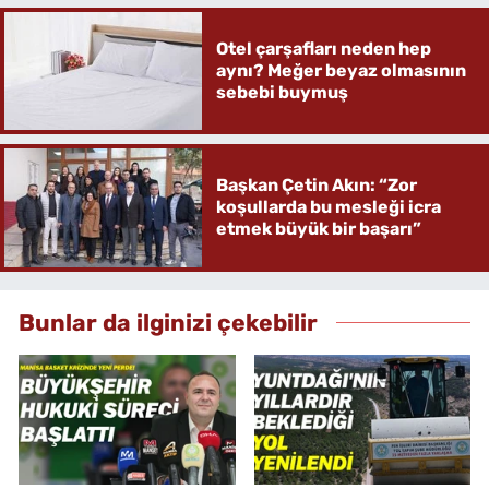
Otel çarşafları neden hep
aynı? Meğer beyaz olmasının
sebebi buymuş
Başkan Çetin Akın: “Zor
koşullarda bu mesleği icra
etmek büyük bir başarı”
Bunlar da ilginizi çekebilir