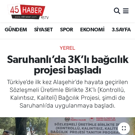
GÜNDEM
Manisa Nöbetçi Eczaneler
GÜNDEM
SİYASET
SPOR
EKONOMİ
3.SAYFA
SİYASET
Manisa Hava Durumu
YEREL
SPOR
Manisa Namaz Vakitleri
Saruhanlı’da 3K’lı bağcılık
projesi başladı
EKONOMİ
Manisa Trafik Yoğunluk Haritası
Türkiye’de ilk kez Alaşehir’de hayata geçirilen
3.SAYFA
Süper Lig Puan Durumu ve Fikstür
Sözleşmeli Üretimle Birlikte 3K’lı (Kontrollü,
Kalıntısız, Kaliteli) Bağcılık Projesi, şimdi de
EĞİTİM
Tüm Manşetler
Saruhanlı’da uygulanmaya başladı.
SAĞLIK
Son Dakika Haberleri
YAŞAM
Haber Arşivi