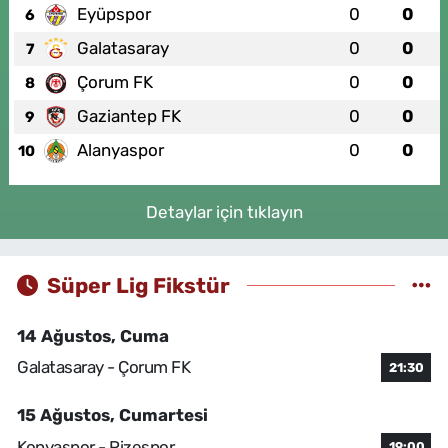
Eyüpspor
0
0
6
Galatasaray
0
0
7
Çorum FK
0
0
8
Gaziantep FK
0
0
9
Alanyaspor
0
0
10
Detaylar için tıklayın
Süper Lig Fikstür
14 Ağustos, Cuma
Galatasaray - Çorum FK
21:30
15 Ağustos, Cumartesi
Konyaspor - Rizespor
19:00