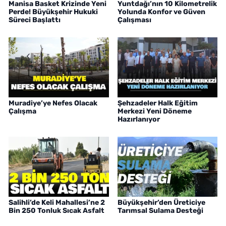
Manisa Basket Krizinde Yeni
Yuntdağı’nın 10 Kilometrelik
Perde! Büyükşehir Hukuki
Yolunda Konfor ve Güven
Süreci Başlattı
Çalışması
Muradiye’ye Nefes Olacak
Şehzadeler Halk Eğitim
Çalışma
Merkezi Yeni Döneme
Hazırlanıyor
Salihli’de Keli Mahallesi’ne 2
Büyükşehir’den Üreticiye
Bin 250 Tonluk Sıcak Asfalt
Tarımsal Sulama Desteği