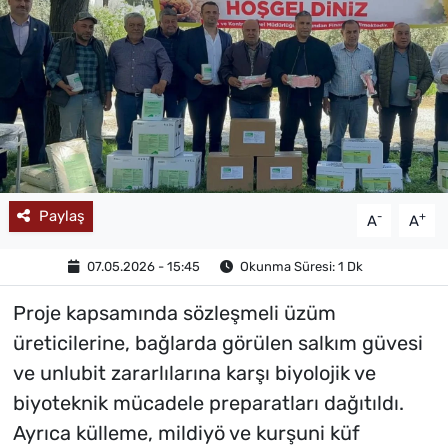
MAGAZİN
Paylaş
-
+
A
A
07.05.2026 - 15:45
Okunma Süresi: 1 Dk
Proje kapsamında sözleşmeli üzüm
üreticilerine, bağlarda görülen salkım güvesi
ve unlubit zararlılarına karşı biyolojik ve
biyoteknik mücadele preparatları dağıtıldı.
Ayrıca külleme, mildiyö ve kurşuni küf