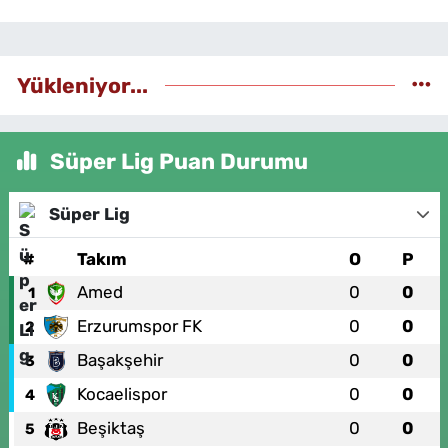
Yükleniyor...
Süper Lig Puan Durumu
Süper Lig
#
Takım
O
P
Amed
0
0
1
Erzurumspor FK
0
0
2
Başakşehir
0
0
3
Kocaelispor
0
0
4
Beşiktaş
0
0
5