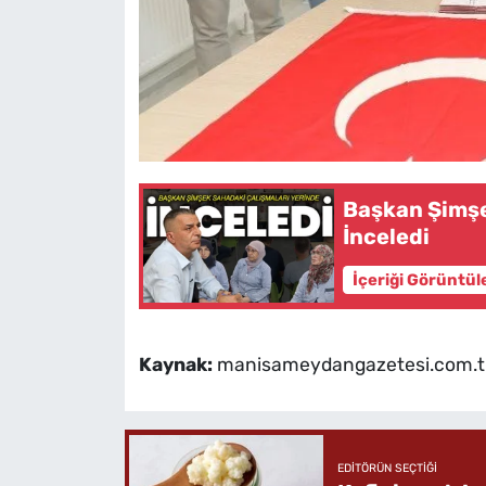
Başkan Şimşe
İnceledi
İçeriği Görüntül
Kaynak:
manisameydangazetesi.com.t
EDITÖRÜN SEÇTIĞI