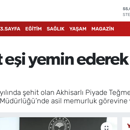
ST
64
GRA
65
3.SAYFA
EĞİTİM
SAĞLIK
YAŞAM
MAGAZİN
BİS
13.
BIT
64.
t eşi yemin edere
DO
47
EU
55
1 yılında şehit olan Akhisarlı Piyade Teğ
l Müdürlüğü’nde asil memurluk görevine 