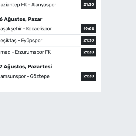
aziantep FK - Alanyaspor
21:30
6 Ağustos, Pazar
aşakşehir - Kocaelispor
19:00
eşiktaş - Eyüpspor
21:30
med - Erzurumspor FK
21:30
7 Ağustos, Pazartesi
amsunspor - Göztepe
21:30