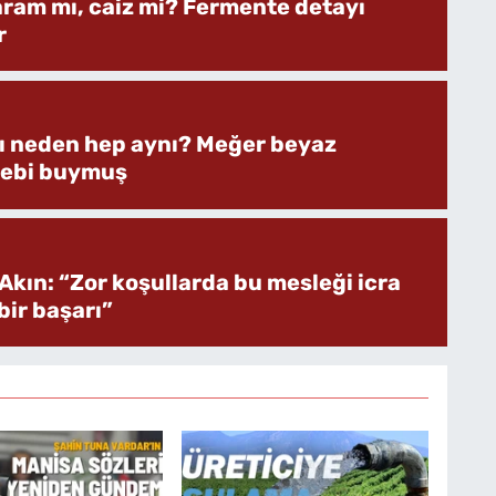
aram mı, caiz mi? Fermente detayı
r
rı neden hep aynı? Meğer beyaz
bebi buymuş
Akın: “Zor koşullarda bu mesleği icra
ir başarı”