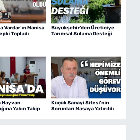
a Vardar'ın Manisa
Büyükşehir’den Üreticiye
pki Topladı
Tarımsal Sulama Desteği
a Hayvan
Küçük Sanayi Sitesi'nin
ığına Yakın Takip
Sorunları Masaya Yatırıldı