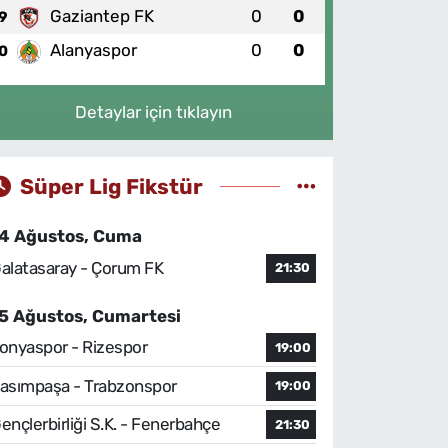
Gaziantep FK
0
0
9
Alanyaspor
0
0
0
Detaylar için tıklayın
Süper Lig Fikstür
4 Ağustos, Cuma
alatasaray - Çorum FK
21:30
5 Ağustos, Cumartesi
onyaspor - Rizespor
19:00
asımpaşa - Trabzonspor
19:00
ençlerbirliği S.K. - Fenerbahçe
21:30