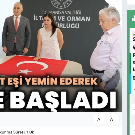
-
+
A
A
kunma Süresi: 1 Dk