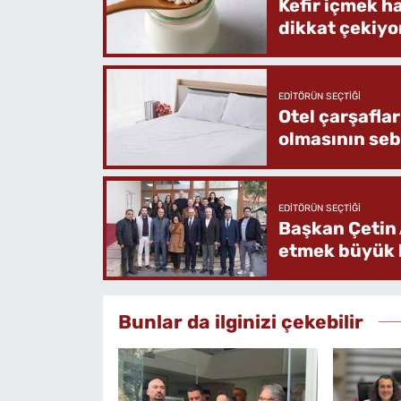
Kefir içmek h
dikkat çekiyo
EDITÖRÜN SEÇTIĞI
Otel çarşafla
olmasının se
EDITÖRÜN SEÇTIĞI
Başkan Çetin 
etmek büyük b
Bunlar da ilginizi çekebilir