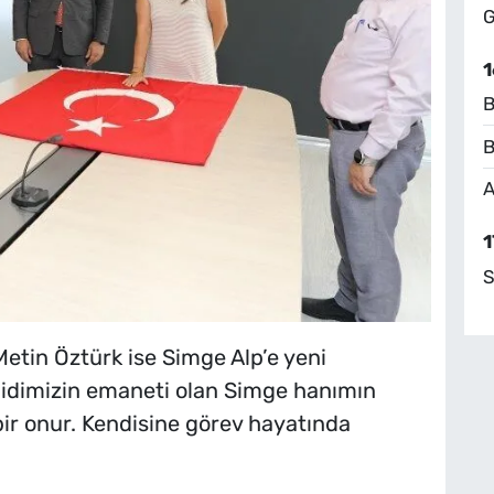
G
1
B
B
A
1
S
etin Öztürk ise Simge Alp’e yeni
ehidimizin emaneti olan Simge hanımın
bir onur. Kendisine görev hayatında