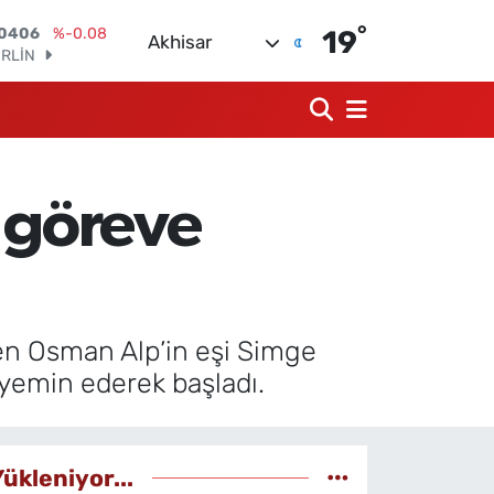
°
ERLİN
19
Akhisar
,2143
%0
M ALTIN
10.40
%0.45
T100
799
%70
COIN
225,61
%-0.63
k göreve
LAR
,6704
%0
RO
,0406
%-0.08
men Osman Alp’in eşi Simge
yemin ederek başladı.
Yükleniyor...