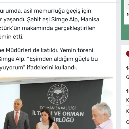
urumda, asil memurluğa geçiş için
1
 yaşandı. Şehit eşi Simge Alp, Manisa
ztürk’ün makamında gerçekleştirilen
min etti.
e Müdürleri de katıldı. Yemin töreni
Simge Alp, “Eşimden aldığım güçle bu
uyorum” ifadelerini kullandı.
1
G
1
K
K
G