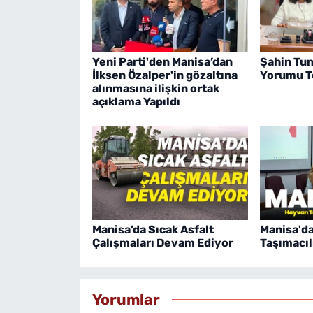
Yeni Parti'den Manisa’dan
Şahin Tun
İlksen Özalper'in gözaltına
Yorumu Te
alınmasına ilişkin ortak
açıklama Yapıldı
Manisa’da Sıcak Asfalt
Manisa'd
Çalışmaları Devam Ediyor
Taşımacıl
Yorumlar