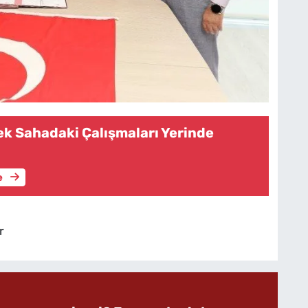
k Sahadaki Çalışmaları Yerinde
e
r