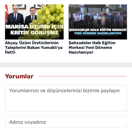
Akçay, Üzüm Üreticilerinin
Şehzadeler Halk Eğitim
Taleplerini Bakan Yumaklı'ya
Merkezi Yeni Döneme
İletti
Hazırlanıyor
Yorumlar