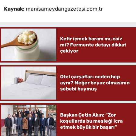
Kaynak:
manisameydangazetesi.com.tr
Kefir içmek haram mı, caiz
mi? Fermente detayı dikkat
çekiyor
Otel çarşafları neden hep
aynı? Meğer beyaz olmasının
sebebi buymuş
Başkan Çetin Akın: “Zor
koşullarda bu mesleği icra
etmek büyük bir başarı”