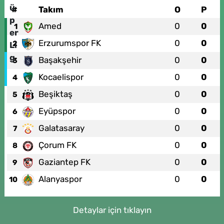
#
Takım
O
P
Amed
0
0
1
Erzurumspor FK
0
0
2
Başakşehir
0
0
3
Kocaelispor
0
0
4
Beşiktaş
0
0
5
Eyüpspor
0
0
6
Galatasaray
0
0
7
Çorum FK
0
0
8
Gaziantep FK
0
0
9
Alanyaspor
0
0
10
Detaylar için tıklayın