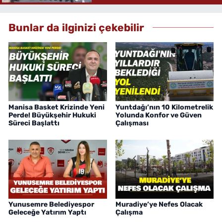
Bunlar da ilginizi çekebilir
Manisa Basket Krizinde Yeni
Yuntdağı’nın 10 Kilometrelik
Perde! Büyükşehir Hukuki
Yolunda Konfor ve Güven
Süreci Başlattı
Çalışması
Yunusemre Belediyespor
Muradiye’ye Nefes Olacak
Geleceğe Yatırım Yaptı
Çalışma