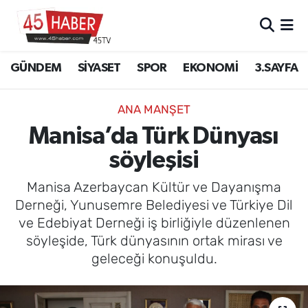
GÜNDEM
Manisa Nöbetçi Eczaneler
GÜNDEM
SİYASET
SPOR
EKONOMİ
3.SAYFA
SİYASET
Manisa Hava Durumu
ANA MANŞET
SPOR
Manisa Namaz Vakitleri
Manisa’da Türk Dünyası
söyleşisi
EKONOMİ
Manisa Trafik Yoğunluk Haritası
Manisa Azerbaycan Kültür ve Dayanışma
3.SAYFA
Süper Lig Puan Durumu ve Fikstür
Derneği, Yunusemre Belediyesi ve Türkiye Dil
ve Edebiyat Derneği iş birliğiyle düzenlenen
EĞİTİM
Tüm Manşetler
söyleşide, Türk dünyasının ortak mirası ve
geleceği konuşuldu.
SAĞLIK
Son Dakika Haberleri
YAŞAM
Haber Arşivi