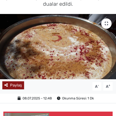
dualar edildi.
MAGAZİN
Paylaş
-
+
A
A
08.07.2025 - 12:48
Okunma Süresi: 1 Dk