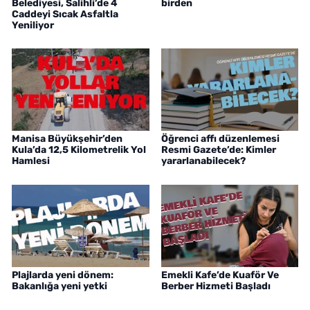
Belediyesi, Salihli’de 4
birden
Caddeyi Sıcak Asfaltla
Yeniliyor
Manisa Büyükşehir’den
Öğrenci affı düzenlemesi
Kula’da 12,5 Kilometrelik Yol
Resmi Gazete’de: Kimler
Hamlesi
yararlanabilecek?
Plajlarda yeni dönem:
Emekli Kafe’de Kuaför Ve
Bakanlığa yeni yetki
Berber Hizmeti Başladı