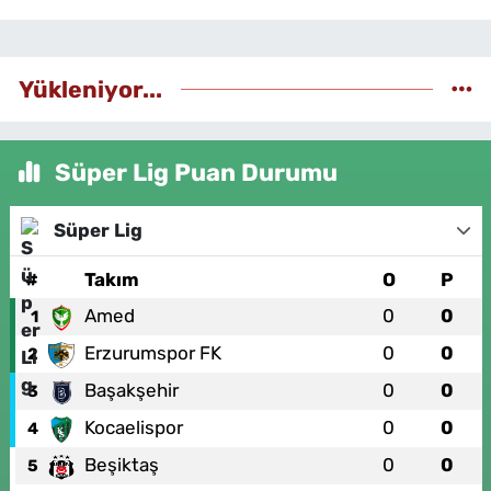
Yükleniyor...
Süper Lig Puan Durumu
Süper Lig
#
Takım
O
P
Amed
0
0
1
Erzurumspor FK
0
0
2
Başakşehir
0
0
3
Kocaelispor
0
0
4
Beşiktaş
0
0
5