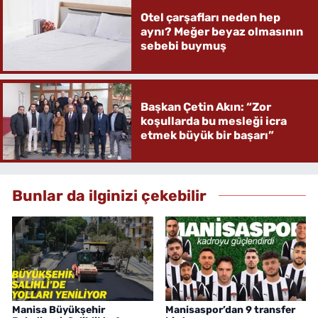
Otel çarşafları neden hep
aynı? Meğer beyaz olmasının
sebebi buymuş
Başkan Çetin Akın: “Zor
koşullarda bu mesleği icra
etmek büyük bir başarı”
Bunlar da ilginizi çekebilir
Manisa Büyükşehir
Manisaspor’dan 9 transfer