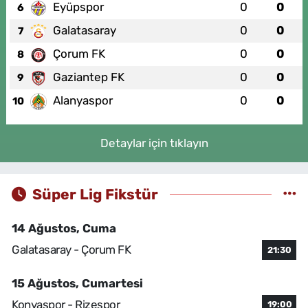
Eyüpspor
0
0
6
Galatasaray
0
0
7
Çorum FK
0
0
8
Gaziantep FK
0
0
9
Alanyaspor
0
0
10
Detaylar için tıklayın
Süper Lig Fikstür
14 Ağustos, Cuma
Galatasaray - Çorum FK
21:30
15 Ağustos, Cumartesi
Konyaspor - Rizespor
19:00