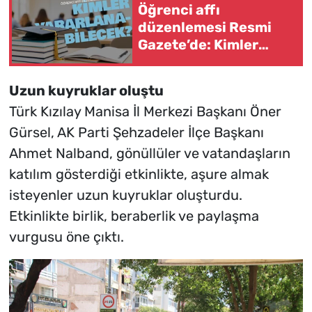
Öğrenci affı
düzenlemesi Resmi
Gazete’de: Kimler
yararlanabilecek?
Uzun kuyruklar oluştu
Türk Kızılay Manisa İl Merkezi Başkanı Öner
Gürsel, AK Parti Şehzadeler İlçe Başkanı
Ahmet Nalband, gönüllüler ve vatandaşların
katılım gösterdiği etkinlikte, aşure almak
isteyenler uzun kuyruklar oluşturdu.
Etkinlikte birlik, beraberlik ve paylaşma
vurgusu öne çıktı.