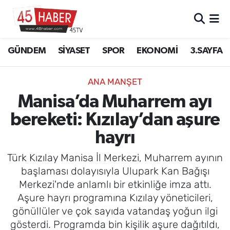
GÜNDEM
Manisa Nöbetçi Eczaneler
GÜNDEM
SİYASET
SPOR
EKONOMİ
3.SAYFA
SİYASET
Manisa Hava Durumu
ANA MANŞET
SPOR
Manisa Namaz Vakitleri
Manisa’da Muharrem ayı
bereketi: Kızılay’dan aşure
EKONOMİ
Manisa Trafik Yoğunluk Haritası
hayrı
3.SAYFA
Süper Lig Puan Durumu ve Fikstür
Türk Kızılay Manisa İl Merkezi, Muharrem ayının
EĞİTİM
Tüm Manşetler
başlaması dolayısıyla Ulupark Kan Bağışı
Merkezi'nde anlamlı bir etkinliğe imza attı.
SAĞLIK
Son Dakika Haberleri
Aşure hayrı programına Kızılay yöneticileri,
gönüllüler ve çok sayıda vatandaş yoğun ilgi
YAŞAM
Haber Arşivi
gösterdi. Programda bin kişilik aşure dağıtıldı,