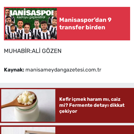
Manisaspor’dan 9
transfer birden
MUHABİR:ALİ GÖZEN
Kaynak:
manisameydangazetesi.com.tr
Kefir içmek haram mı, caiz
mi? Fermente detayı dikkat
çekiyor