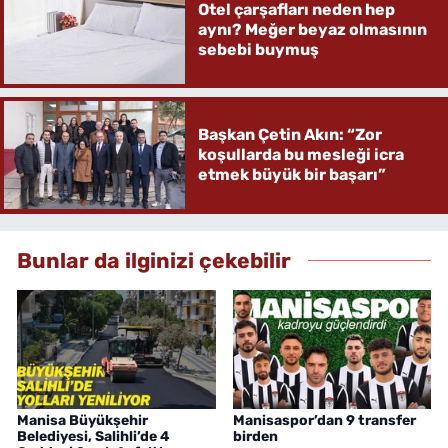
Otel çarşafları neden hep
aynı? Meğer beyaz olmasının
sebebi buymuş
Başkan Çetin Akın: “Zor
koşullarda bu mesleği icra
etmek büyük bir başarı”
Bunlar da ilginizi çekebilir
Manisa Büyükşehir
Manisaspor’dan 9 transfer
Belediyesi, Salihli’de 4
birden