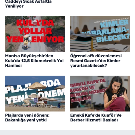
Caddeyi Sıcak Asfaltla
Yeniliyor
Manisa Büyükşehir’den
Öğrenci affı düzenlemesi
Kula’da 12,5 Kilometrelik Yol
Resmi Gazete’de: Kimler
Hamlesi
yararlanabilecek?
Plajlarda yeni dönem:
Emekli Kafe’de Kuaför Ve
Bakanlığa yeni yetki
Berber Hizmeti Başladı