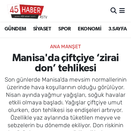
GÜNDEM
Manisa Nöbetçi Eczaneler
GÜNDEM
SİYASET
SPOR
EKONOMİ
3.SAYFA
SİYASET
Manisa Hava Durumu
ANA MANŞET
SPOR
Manisa Namaz Vakitleri
Manisa'da çiftçiye ‘zirai
don’ tehlikesi
EKONOMİ
Manisa Trafik Yoğunluk Haritası
Son günlerde Manisa'da mevsim normallerinin
3.SAYFA
Süper Lig Puan Durumu ve Fikstür
üzerinde hava koşullarının olduğu görülüyor.
Nisan ayında yağmur yağışları, soğuk havalar
EĞİTİM
Tüm Manşetler
etkili olmaya başladı. Yağışlar çiftçiye umut
olurken, don tehlikesi ise endişeleri artırıyor.
SAĞLIK
Son Dakika Haberleri
Özellikle yaz aylarında tüketilen meyve ve
sebzelerin bu dönemde ekiliyor. Don riskinin
YAŞAM
Haber Arşivi