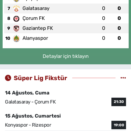
Galatasaray
0
0
7
Çorum FK
0
0
8
Gaziantep FK
0
0
9
Alanyaspor
0
0
10
Detaylar için tıklayın
Süper Lig Fikstür
14 Ağustos, Cuma
Galatasaray - Çorum FK
21:30
15 Ağustos, Cumartesi
Konyaspor - Rizespor
19:00