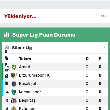
Yükleniyor...
Süper Lig Puan Durumu
Süper Lig
#
Takım
O
P
Amed
0
0
1
Erzurumspor FK
0
0
2
Başakşehir
0
0
3
Kocaelispor
0
0
4
Beşiktaş
0
0
5
Eyüpspor
0
0
6