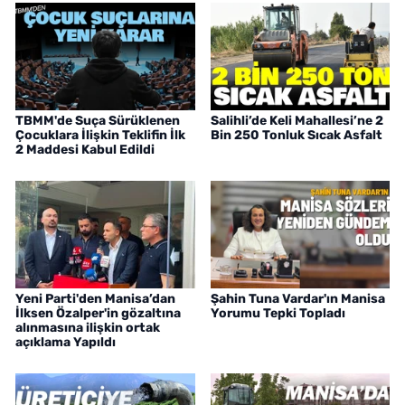
TBMM'de Suça Sürüklenen
Salihli’de Keli Mahallesi’ne 2
Çocuklara İlişkin Teklifin İlk
Bin 250 Tonluk Sıcak Asfalt
2 Maddesi Kabul Edildi
Yeni Parti'den Manisa’dan
Şahin Tuna Vardar'ın Manisa
İlksen Özalper'in gözaltına
Yorumu Tepki Topladı
alınmasına ilişkin ortak
açıklama Yapıldı