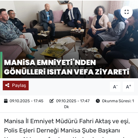
MAGAZİN
Paylaş
-
+
A
A
09.10.2025 - 17:45
09.10.2025 - 17:47
Okunma Süresi: 1
Dk
Manisa İl Emniyet Müdürü Fahri Aktaş ve eşi,
Polis Eşleri Derneği Manisa Şube Başkanı