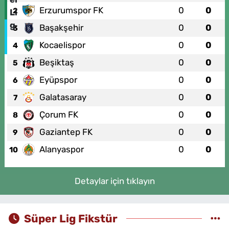
Erzurumspor FK
0
0
2
Başakşehir
0
0
3
Kocaelispor
0
0
4
Beşiktaş
0
0
5
Eyüpspor
0
0
6
Galatasaray
0
0
7
Çorum FK
0
0
8
Gaziantep FK
0
0
9
Alanyaspor
0
0
10
Detaylar için tıklayın
Süper Lig Fikstür