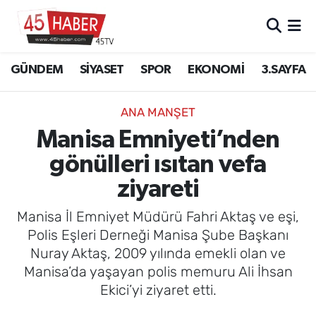
GÜNDEM
Manisa Nöbetçi Eczaneler
GÜNDEM
SİYASET
SPOR
EKONOMİ
3.SAYFA
SİYASET
Manisa Hava Durumu
ANA MANŞET
SPOR
Manisa Namaz Vakitleri
Manisa Emniyeti’nden
gönülleri ısıtan vefa
EKONOMİ
Manisa Trafik Yoğunluk Haritası
ziyareti
3.SAYFA
Süper Lig Puan Durumu ve Fikstür
Manisa İl Emniyet Müdürü Fahri Aktaş ve eşi,
EĞİTİM
Tüm Manşetler
Polis Eşleri Derneği Manisa Şube Başkanı
Nuray Aktaş, 2009 yılında emekli olan ve
SAĞLIK
Son Dakika Haberleri
Manisa’da yaşayan polis memuru Ali İhsan
Ekici’yi ziyaret etti.
YAŞAM
Haber Arşivi