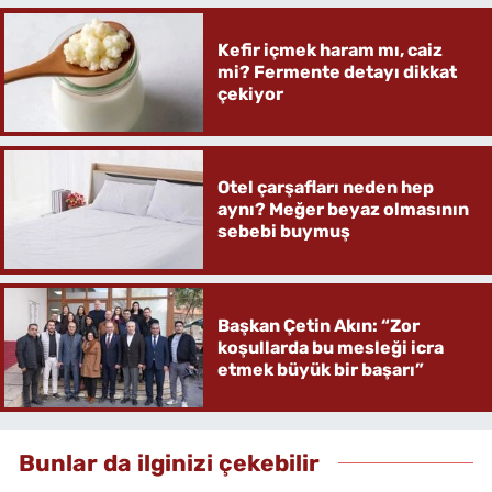
Kefir içmek haram mı, caiz
mi? Fermente detayı dikkat
çekiyor
Otel çarşafları neden hep
aynı? Meğer beyaz olmasının
sebebi buymuş
Başkan Çetin Akın: “Zor
koşullarda bu mesleği icra
etmek büyük bir başarı”
Bunlar da ilginizi çekebilir