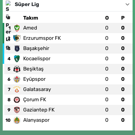
Süper Lig
#
Takım
O
P
Amed
0
0
1
Erzurumspor FK
0
0
2
Başakşehir
0
0
3
Kocaelispor
0
0
4
Beşiktaş
0
0
5
Eyüpspor
0
0
6
Galatasaray
0
0
7
Çorum FK
0
0
8
Gaziantep FK
0
0
9
Alanyaspor
0
0
10