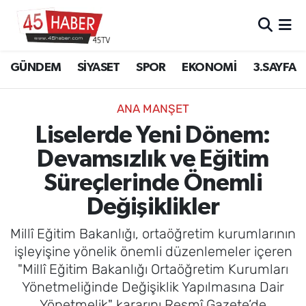
GÜNDEM
Manisa Nöbetçi Eczaneler
GÜNDEM
SİYASET
SPOR
EKONOMİ
3.SAYFA
SİYASET
Manisa Hava Durumu
ANA MANŞET
SPOR
Manisa Namaz Vakitleri
Liselerde Yeni Dönem:
Devamsızlık ve Eğitim
EKONOMİ
Manisa Trafik Yoğunluk Haritası
Süreçlerinde Önemli
3.SAYFA
Süper Lig Puan Durumu ve Fikstür
Değişiklikler
EĞİTİM
Tüm Manşetler
Millî Eğitim Bakanlığı, ortaöğretim kurumlarının
işleyişine yönelik önemli düzenlemeler içeren
SAĞLIK
Son Dakika Haberleri
"Millî Eğitim Bakanlığı Ortaöğretim Kurumları
Yönetmeliğinde Değişiklik Yapılmasına Dair
YAŞAM
Haber Arşivi
Yönetmelik" kararını Resmî Gazete’de