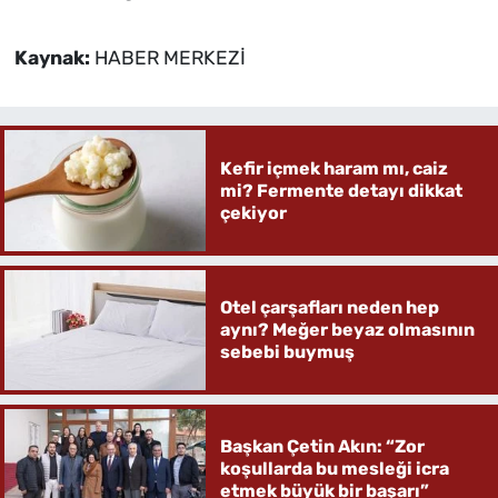
Kaynak:
HABER MERKEZİ
Kefir içmek haram mı, caiz
mi? Fermente detayı dikkat
çekiyor
Otel çarşafları neden hep
aynı? Meğer beyaz olmasının
sebebi buymuş
Başkan Çetin Akın: “Zor
koşullarda bu mesleği icra
etmek büyük bir başarı”