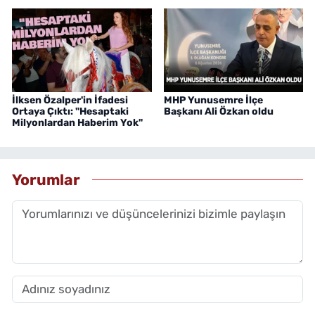
İlksen Özalper'in İfadesi
MHP Yunusemre İlçe
Ortaya Çıktı: "Hesaptaki
Başkanı Ali Özkan oldu
Milyonlardan Haberim Yok"
Yorumlar