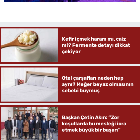
Kefir içmek haram mı, caiz
mi? Fermente detayı dikkat
çekiyor
Otel çarşafları neden hep
aynı? Meğer beyaz olmasının
sebebi buymuş
Başkan Çetin Akın: “Zor
koşullarda bu mesleği icra
etmek büyük bir başarı”