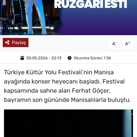
MAGAZİN
Paylaş
-
+
A
A
30.05.2026 - 22:13
Okunma Süresi: 1 Dk
Türkiye Kültür Yolu Festivali’nin Manisa
ayağında konser heyecanı başladı. Festival
kapsamında sahne alan Ferhat Göçer,
bayramın son gününde Manisalılarla buluştu.