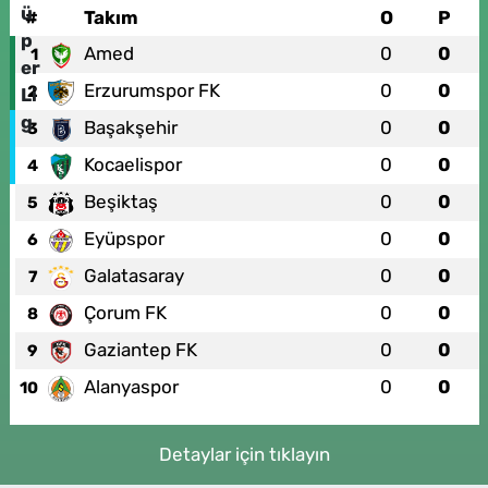
#
Takım
O
P
Amed
0
0
1
Erzurumspor FK
0
0
2
Başakşehir
0
0
3
Kocaelispor
0
0
4
Beşiktaş
0
0
5
Eyüpspor
0
0
6
Galatasaray
0
0
7
Çorum FK
0
0
8
Gaziantep FK
0
0
9
Alanyaspor
0
0
10
Detaylar için tıklayın