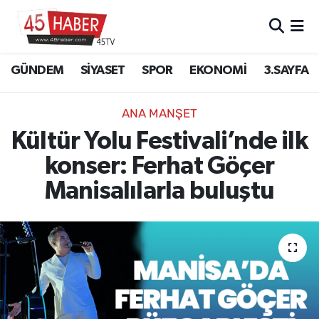
GÜNDEM
Manisa Nöbetçi Eczaneler
GÜNDEM
SİYASET
SPOR
EKONOMİ
3.SAYFA
SİYASET
Manisa Hava Durumu
ANA MANŞET
SPOR
Manisa Namaz Vakitleri
Kültür Yolu Festivali’nde ilk
konser: Ferhat Göçer
EKONOMİ
Manisa Trafik Yoğunluk Haritası
Manisalılarla buluştu
3.SAYFA
Süper Lig Puan Durumu ve Fikstür
EĞİTİM
Tüm Manşetler
SAĞLIK
Son Dakika Haberleri
YAŞAM
Haber Arşivi