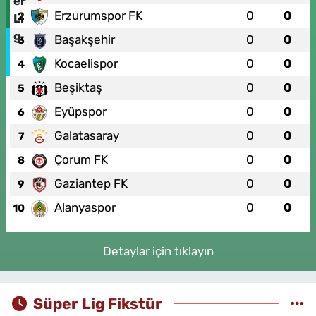
Erzurumspor FK
0
0
2
Başakşehir
0
0
3
Kocaelispor
0
0
4
Beşiktaş
0
0
5
Eyüpspor
0
0
6
Galatasaray
0
0
7
Çorum FK
0
0
8
Gaziantep FK
0
0
9
Alanyaspor
0
0
10
Detaylar için tıklayın
Süper Lig Fikstür