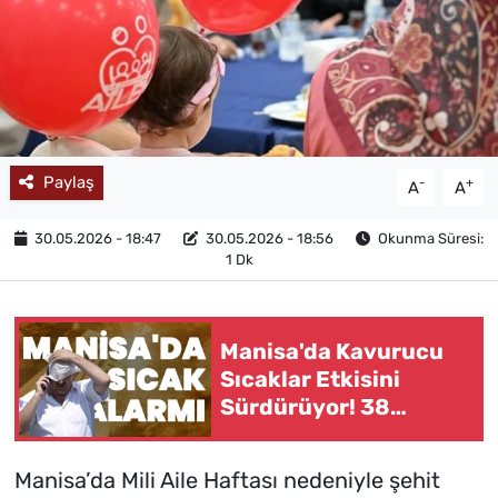
MAGAZİN
Paylaş
-
+
A
A
30.05.2026 - 18:47
30.05.2026 - 18:56
Okunma Süresi:
1 Dk
Manisa'da Kavurucu
Sıcaklar Etkisini
Sürdürüyor! 38
Derece Uyarısı
Manisa’da Mili Aile Haftası nedeniyle şehit