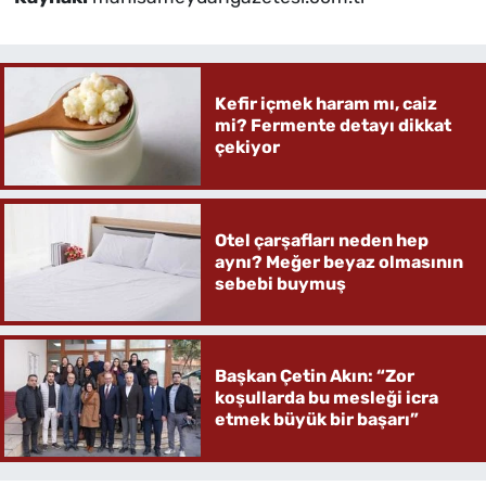
Kefir içmek haram mı, caiz
mi? Fermente detayı dikkat
çekiyor
Otel çarşafları neden hep
aynı? Meğer beyaz olmasının
sebebi buymuş
Başkan Çetin Akın: “Zor
koşullarda bu mesleği icra
etmek büyük bir başarı”