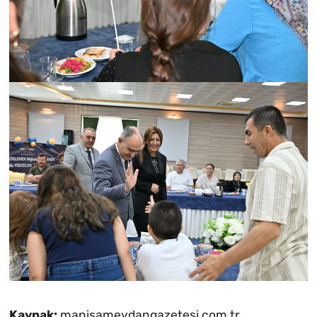
Kaynak:
manisameydangazetesi.com.tr