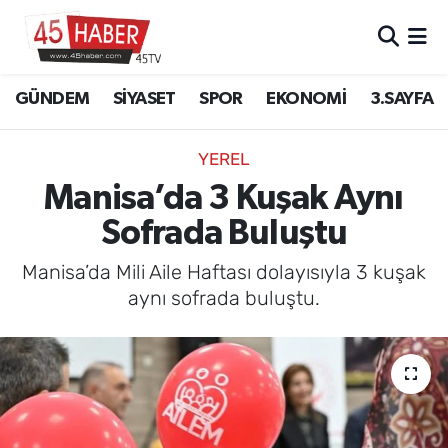
GÜNDEM
Manisa Nöbetçi Eczaneler
GÜNDEM
SİYASET
SPOR
EKONOMİ
3.SAYFA
SİYASET
Manisa Hava Durumu
YEREL
SPOR
Manisa Namaz Vakitleri
Manisa’da 3 Kuşak Aynı
Sofrada Buluştu
EKONOMİ
Manisa Trafik Yoğunluk Haritası
Manisa’da Mili Aile Haftası dolayısıyla 3 kuşak
3.SAYFA
Süper Lig Puan Durumu ve Fikstür
aynı sofrada buluştu.
EĞİTİM
Tüm Manşetler
SAĞLIK
Son Dakika Haberleri
YAŞAM
Haber Arşivi