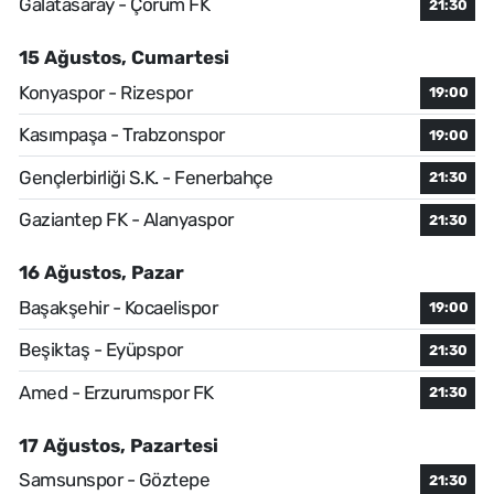
Galatasaray - Çorum FK
21:30
15 Ağustos, Cumartesi
Konyaspor - Rizespor
19:00
Kasımpaşa - Trabzonspor
19:00
Gençlerbirliği S.K. - Fenerbahçe
21:30
Gaziantep FK - Alanyaspor
21:30
16 Ağustos, Pazar
Başakşehir - Kocaelispor
19:00
Beşiktaş - Eyüpspor
21:30
Amed - Erzurumspor FK
21:30
17 Ağustos, Pazartesi
Samsunspor - Göztepe
21:30