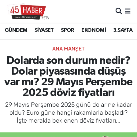
GÜNDEM
Manisa Nöbetçi Eczaneler
GÜNDEM
SİYASET
SPOR
EKONOMİ
3.SAYFA
SİYASET
Manisa Hava Durumu
ANA MANŞET
SPOR
Manisa Namaz Vakitleri
Dolarda son durum nedir?
Dolar piyasasında düşüş
EKONOMİ
Manisa Trafik Yoğunluk Haritası
var mı? 29 Mayıs Perşembe
3.SAYFA
Süper Lig Puan Durumu ve Fikstür
2025 döviz fiyatları
EĞİTİM
Tüm Manşetler
29 Mayıs Perşembe 2025 günü dolar ne kadar
oldu? Euro güne hangi rakamlarla başladı?
SAĞLIK
Son Dakika Haberleri
İşte merakla beklenen döviz fiyatları...
YAŞAM
Haber Arşivi