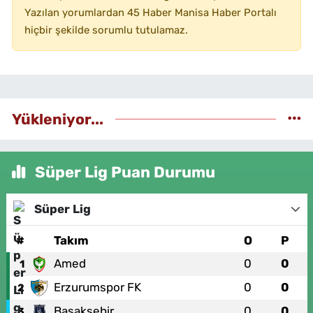
Yazılan yorumlardan 45 Haber Manisa Haber Portalı
hiçbir şekilde sorumlu tutulamaz.
Yükleniyor...
Süper Lig Puan Durumu
Süper Lig
#
Takım
O
P
Amed
0
0
1
Erzurumspor FK
0
0
2
Başakşehir
0
0
3