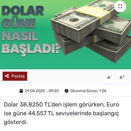
MAGAZİN
Paylaş
-
+
A
A
29.05.2025 - 09:20
Okunma Süresi: 1 Dk
Dolar 38,8250 TL’den işlem görürken, Euro
ise güne 44,557 TL seviyelerinde başlangıç
gösterdi.