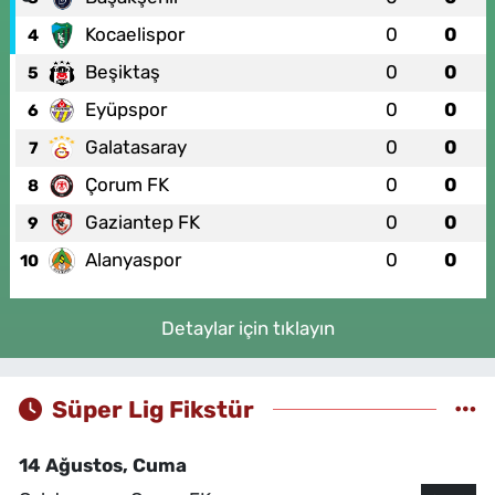
Kocaelispor
0
0
4
Beşiktaş
0
0
5
Eyüpspor
0
0
6
Galatasaray
0
0
7
Çorum FK
0
0
8
Gaziantep FK
0
0
9
Alanyaspor
0
0
10
Detaylar için tıklayın
Süper Lig Fikstür
14 Ağustos, Cuma