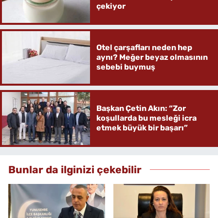
çekiyor
Otel çarşafları neden hep
aynı? Meğer beyaz olmasının
sebebi buymuş
Başkan Çetin Akın: “Zor
koşullarda bu mesleği icra
etmek büyük bir başarı”
Bunlar da ilginizi çekebilir