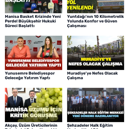
Manisa Basket Krizinde Yeni
Yuntdağı’nın 10 Kilometrelik
Perde! Büyükşehir Hukuki
Yolunda Konfor ve Güven
Süreci Başlattı
Çalışması
Yunusemre Belediyespor
Muradiye’ye Nefes Olacak
Geleceğe Yatırım Yaptı
Çalışma
Akçay, Üzüm Üreticilerinin
Şehzadeler Halk Eğitim