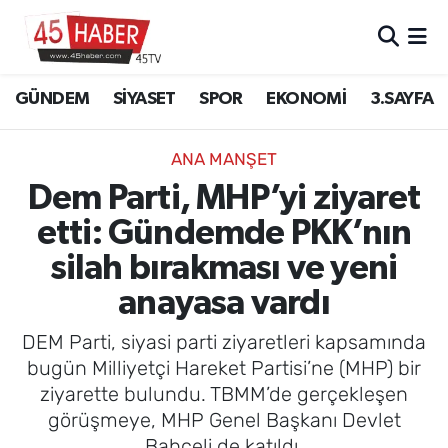
GÜNDEM
Manisa Nöbetçi Eczaneler
GÜNDEM
SİYASET
SPOR
EKONOMİ
3.SAYFA
SİYASET
Manisa Hava Durumu
ANA MANŞET
SPOR
Manisa Namaz Vakitleri
Dem Parti, MHP’yi ziyaret
etti: Gündemde PKK’nın
EKONOMİ
Manisa Trafik Yoğunluk Haritası
silah bırakması ve yeni
3.SAYFA
Süper Lig Puan Durumu ve Fikstür
anayasa vardı
EĞİTİM
Tüm Manşetler
DEM Parti, siyasi parti ziyaretleri kapsamında
bugün Milliyetçi Hareket Partisi’ne (MHP) bir
SAĞLIK
Son Dakika Haberleri
ziyarette bulundu. TBMM’de gerçekleşen
görüşmeye, MHP Genel Başkanı Devlet
YAŞAM
Haber Arşivi
Bahçeli de katıldı.