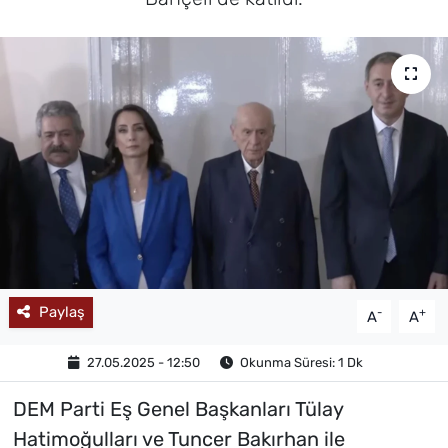
MAGAZİN
Paylaş
-
+
A
A
27.05.2025 - 12:50
Okunma Süresi: 1 Dk
DEM Parti Eş Genel Başkanları Tülay
Hatimoğulları ve Tuncer Bakırhan ile