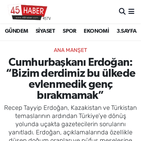
GÜNDEM
Manisa Nöbetçi Eczaneler
GÜNDEM
SİYASET
SPOR
EKONOMİ
3.SAYFA
SİYASET
Manisa Hava Durumu
ANA MANŞET
SPOR
Manisa Namaz Vakitleri
Cumhurbaşkanı Erdoğan:
“Bizim derdimiz bu ülkede
EKONOMİ
Manisa Trafik Yoğunluk Haritası
evlenmedik genç
3.SAYFA
Süper Lig Puan Durumu ve Fikstür
bırakmamak”
EĞİTİM
Tüm Manşetler
Recep Tayyip Erdoğan, Kazakistan ve Türkistan
temaslarının ardından Türkiye’ye dönüş
SAĞLIK
Son Dakika Haberleri
yolunda uçakta gazetecilerin sorularını
yanıtladı. Erdoğan, açıklamalarında özellikle
YAŞAM
Haber Arşivi
düşen doğum oranları ve nüfus meselesine