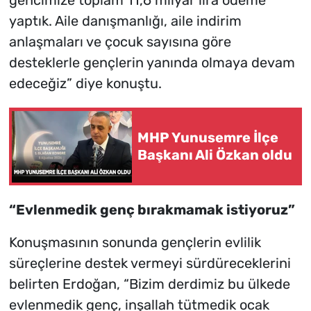
gencimize toplam 11,6 milyar lira ödeme
yaptık. Aile danışmanlığı, aile indirim
anlaşmaları ve çocuk sayısına göre
desteklerle gençlerin yanında olmaya devam
edeceğiz” diye konuştu.
MHP Yunusemre İlçe
Başkanı Ali Özkan oldu
“Evlenmedik genç bırakmamak istiyoruz”
Konuşmasının sonunda gençlerin evlilik
süreçlerine destek vermeyi sürdüreceklerini
belirten Erdoğan, “Bizim derdimiz bu ülkede
evlenmedik genç, inşallah tütmedik ocak