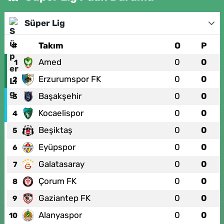
Süper Lig
#
Takım
O
P
Amed
0
0
1
Erzurumspor FK
0
0
2
Başakşehir
0
0
3
Kocaelispor
0
0
4
Beşiktaş
0
0
5
Eyüpspor
0
0
6
Galatasaray
0
0
7
Çorum FK
0
0
8
Gaziantep FK
0
0
9
Alanyaspor
0
0
10