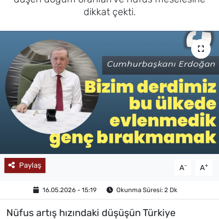
dikkat çekti.
MAGAZİN
Paylaş
-
+
A
A
16.05.2026 - 15:19
Okunma Süresi: 2 Dk
Nüfus artış hızındaki düşüşün Türkiye