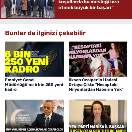
koşullarda bu mesleği icra
etmek büyük bir başarı”
Bunlar da ilginizi çekebilir
Emniyet Genel
İlksen Özalper'in İfadesi
Müdürlüğü’ne 6 bin 250 yeni
Ortaya Çıktı: "Hesaptaki
kadro
Milyonlardan Haberim Yok"