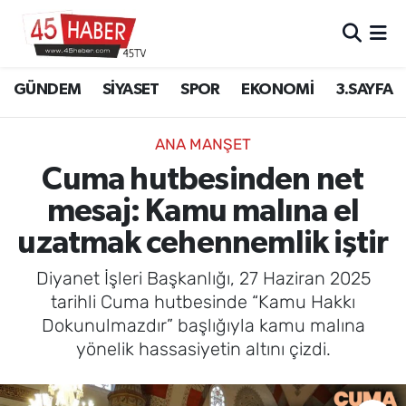
GÜNDEM
Manisa Nöbetçi Eczaneler
GÜNDEM
SİYASET
SPOR
EKONOMİ
3.SAYFA
SİYASET
Manisa Hava Durumu
ANA MANŞET
SPOR
Manisa Namaz Vakitleri
Cuma hutbesinden net
mesaj: Kamu malına el
EKONOMİ
Manisa Trafik Yoğunluk Haritası
uzatmak cehennemlik iştir
3.SAYFA
Süper Lig Puan Durumu ve Fikstür
Diyanet İşleri Başkanlığı, 27 Haziran 2025
EĞİTİM
Tüm Manşetler
tarihli Cuma hutbesinde “Kamu Hakkı
Dokunulmazdır” başlığıyla kamu malına
SAĞLIK
Son Dakika Haberleri
yönelik hassasiyetin altını çizdi.
YAŞAM
Haber Arşivi