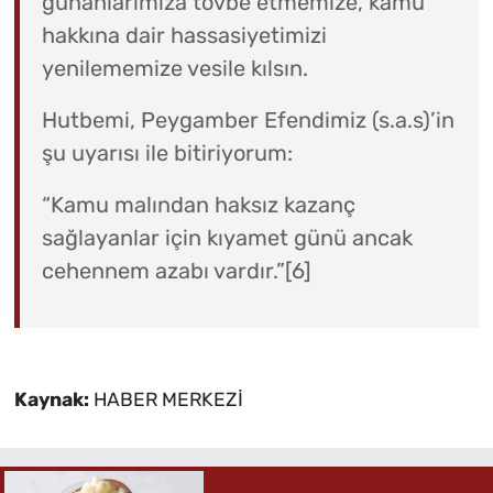
günahlarımıza tövbe etmemize, kamu
hakkına dair hassasiyetimizi
yenilememize vesile kılsın.
Hutbemi, Peygamber Efendimiz (s.a.s)’in
şu uyarısı ile bitiriyorum:
“Kamu malından haksız kazanç
sağlayanlar için kıyamet günü ancak
cehennem azabı vardır.”[6]
Kaynak:
HABER MERKEZİ