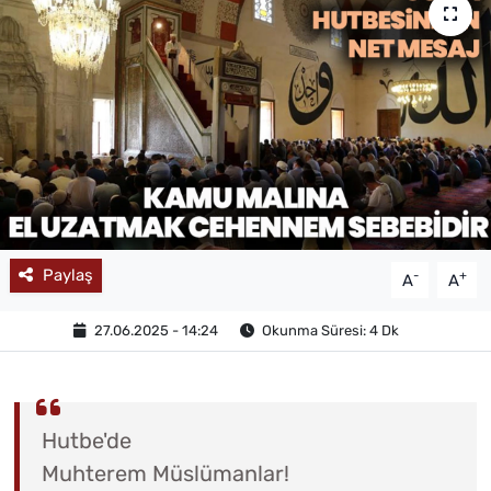
MAGAZİN
Paylaş
-
+
A
A
27.06.2025 - 14:24
Okunma Süresi: 4 Dk
Hutbe'de
Muhterem Müslümanlar!