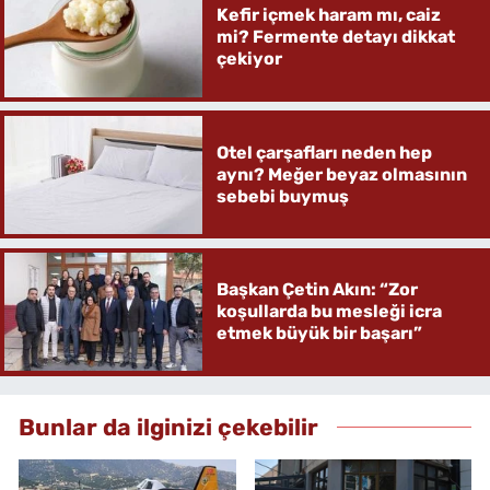
Kefir içmek haram mı, caiz
mi? Fermente detayı dikkat
çekiyor
Otel çarşafları neden hep
aynı? Meğer beyaz olmasının
sebebi buymuş
Başkan Çetin Akın: “Zor
koşullarda bu mesleği icra
etmek büyük bir başarı”
Bunlar da ilginizi çekebilir