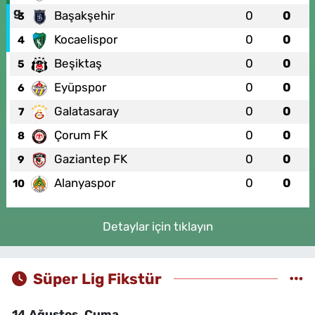
Başakşehir
0
0
3
Kocaelispor
0
0
4
Beşiktaş
0
0
5
Eyüpspor
0
0
6
Galatasaray
0
0
7
Çorum FK
0
0
8
Gaziantep FK
0
0
9
Alanyaspor
0
0
10
Detaylar için tıklayın
Süper Lig Fikstür
14 Ağustos, Cuma