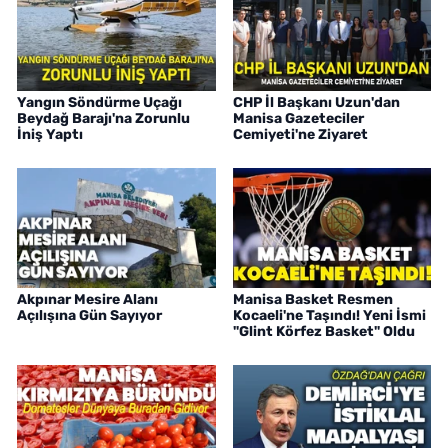
Yangın Söndürme Uçağı
CHP İl Başkanı Uzun'dan
Beydağ Barajı'na Zorunlu
Manisa Gazeteciler
İniş Yaptı
Cemiyeti'ne Ziyaret
Akpınar Mesire Alanı
Manisa Basket Resmen
Açılışına Gün Sayıyor
Kocaeli'ne Taşındı! Yeni İsmi
"Glint Körfez Basket" Oldu